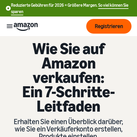
Reduzierte Gebühren für 2026 = Größere Margen.
So viel können Sie
sparen
Registrieren
Wie Sie auf
Start
Amazon
Beginnen
Versand
verkaufen:
Sie mit
中
dem
Ein 7-Schritte-
Verkauf
文
Übersicht über die
Wachsen
bei
Auftragsabwicklung
-
Leitfaden
Amazon
CN
Erreichen
Preisgestaltung
Versand durch Amazon
English
Sie mehr
Verkaufstarif wählen
Lagern Sie Versand
Erhalten Sie einen Überblick darüber,
- GB
Kunden
Verkaufstarife vergleichen
Retouren und
wie Sie ein Verkäuferkonto erstellen,
Informieren
Lernen
Kundenservice aus
Produkte einstellen,
Deutsch