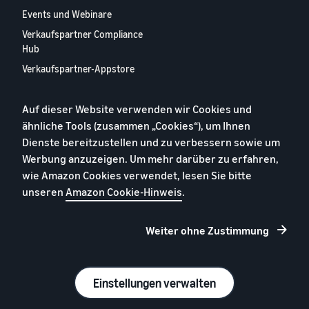
Events und Webinare
Verkaufspartner Compliance
Hub
Verkaufspartner-Appstore
Europäischer
Verkaufspartner-Bericht
Auf dieser Website verwenden wir Cookies und
2024
ähnliche Tools (zusammen „Cookies“), um Ihnen
Kontaktieren Sie uns
Dienste bereitzustellen und zu verbessern sowie um
Werbung anzuzeigen. Um mehr darüber zu erfahren,
wie Amazon Cookies verwendet, lesen Sie bitte
Datenschutzerklärung
unseren
Amazon Cookie-Hinweis
.
Cookies
Allgemeine Geschäftsbedingungen
Weiter ohne Zustimmung
Impressum
© 2026 Amazon.com, Inc. oder Tochtergesellschaften
Einstellungen verwalten