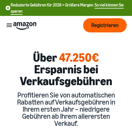
Reduzierte Gebühren für 2026 = Größere Margen.
So viel können Sie
sparen
Registrieren
Start
Über
47.250€
Beginnen
Ersparnis bei
Versand
Sie mit
中
Verkaufsgebühren
dem
Verkauf
文
Übersicht über die
Wachsen
bei
Auftragsabwicklung
-
Profitieren Sie von automatischen
Amazon
CN
Rabatten auf Verkaufsgebühren in
Erreichen
Preisgestaltung
Versand durch Amazon
Ihrem ersten Jahr – niedrigere
English
Sie mehr
Verkaufstarif wählen
Lagern Sie Versand
Gebühren ab Ihrem allerersten
- GB
Kunden
Verkaufstarife vergleichen
Retouren und
Verkauf.
Informieren
Lernen
Kundenservice aus
Deutsch