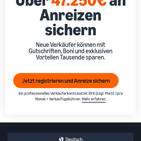
verkauft
Anreizen
Erweitern Sie Ihre T-Shirt-
Marke
sichern
Neue Verkäufer können mit
Gutschriften, Boni und exklusiven
Vorteilen Tausende sparen.
Jetzt registrieren und Anreize sichern
Ein professionelles Verkäuferkonto kostet 39 € (zzgl. MwSt.) pro
Monat + Verkaufsgebühren.
Mehr erfahren
Deutsch