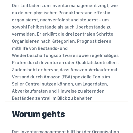
Umsatzrechner
erleichtern
Verkäufern
beliebte Programm erhalten
Der Leitfaden zum Inventarmanagement zeigt, wie
Berechnen Sie Gebühren
Sind Sie bereit, Ihre
du deinen physischen Produktbestand effektiv
und Kosten für ein Produkt,
Weitere
Erfolgsgeschichte zu
Anfängerleitfaden
vergleichen Sie
organisierst, nachverfolgst und steuerst – um
starten?
Tools
Wichtige Punkte vor dem
Gebühren
Versandmethoden
sowohl Fehlbestände als auch Überbestände zu
Deutsch
erkunden
Verkaufsstart
und Kosten
vermeiden. Er erklärt die drei zentralen Schritte:
Umsatzsteuer-
einschätzen
Organisieren nach Kategorien, Prognostizieren
Wissenszentrum
Anmelden
Verkaufen Sie auf
Leitfaden für neue
Erweitern
mithilfe von Bestands- und
Alles Wichtige rund um die
Amazon Renewed
Verkaufspartner
Sie Ihren
Einnahmenrechner
Umsatzsteuer auf einen
Wiederbeschaffungssoftware sowie regelmäßiges
Verkaufen Sie
Nutzen Sie empfohlene
Registrieren
Betrieb
Blick
Ihren Umsatz bei Amazon
Prüfen durch Inventuren oder Qualitätskontrollen .
generalüberholte und
Maßnahmen und verkaufen
schätzen
Zudem hebt er hervor, dass Amazon-Verkäufer mit
gebrauchte Produkte an
Sie bis zu 9x mehr im ersten
Expandieren Sie in
Millionen Amazon-Kunden
Jahr
Versand durch Amazon (FBA) spezielle Tools im
Europa
Anleitungen
Versandkosten
weltweit
Seller Central nutzen können, um Lagerdaten,
schätzen
Sparen Sie 53% bei
Versand durch Amazon
Abverkaufsraten und Hinweise zu alternden
Vergleichen Sie
Versandgebühren,
Verkaufen Sie
Outsourcen von Versand,
Beständen zentral im Blick zu behalten
Was ist Dropshipping?
Kostenschätzungen je nach
expandieren Sie Ihr
handgefertigte Waren
Rücksendungen und
Outsourcen Sie den
Versandmethode
Geschäft in der EU
Verkaufen Sie Ihre
Kundenservice
Worum gehts
gesamten Versandprozess
handgefertigten Produkte
– vom Hersteller bis zum
Auftragsabwicklung
weltweit
Kunden
Markenregistrierung
über verschiedene
Markenstart bei Amazon
Das Inventarmanagement hilft bei der Organisation