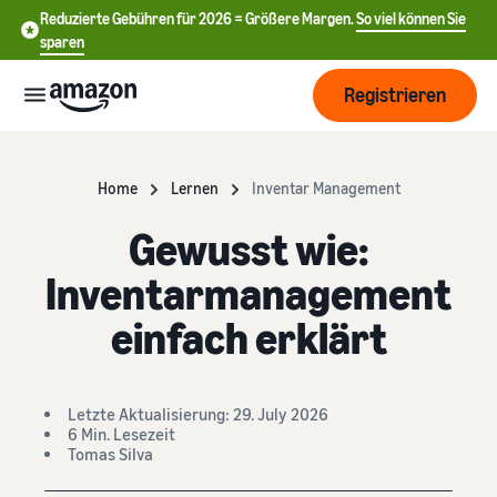
Reduzierte Gebühren für 2026 = Größere Margen.
So viel können Sie
sparen
Registrieren
Start
Home
Lernen
Inventar Management
Gewusst wie:
Beginnen
Versand
Sie mit
Inventarmanagement
中
dem
Verkauf
文
Übersicht über die
einfach erklärt
Wachsen
bei
Auftragsabwicklung
-
Amazon
CN
Erreichen
Preisgestaltung
Versand durch Amazon
Letzte Aktualisierung: 29. July 2026
English
Sie mehr
Verkaufstarif wählen
Lagern Sie Versand
6 Min. Lesezeit
- GB
Kunden
Verkaufstarife vergleichen
Retouren und
Tomas Silva
Informieren
Lernen
Kundenservice aus
Deutsch