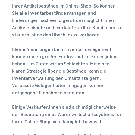
Kanäle
App Store
E-Commerce-Leitfaden
Ihrer Artikelbestände im Online-Shop. So können
Nutzen Sie FBA-Bestand für
Verkaufspartner
Herausforderungen, Tipps
Sie alle Inventarbestände managen und
Verkäufe über andere
Entdecken Sie von Amazon
und Strategien für
Einnahmenrechner
Kanäle
Lieferungen nachverfolgen. Es ermöglicht Ihnen,
zugelassene Software-
nachhaltigen Erfolg im E-
Gebühren und Kosten für
Artikeleinkäufe und -verkäufe an Ihre Kund:innen zu
Partner zur
Commerce
ein Produkt berechnen für
Verkaufen Sie
steuern, ohne den Überblick zu verlieren.
Automatisierung und
verschiedene
kostengünstige
Verwaltung Ihres Betriebs
Erfolgsgeschichte
Produkte, erreichen Sie
Versandmethoden
Lagerbestandsverwaltung
von Verkäufern
Kleine Änderungen beim Inventarmanagement
Millionen von Kunden
leicht gemacht
Mit Amazons
Verkaufsprogramme
können einen großen Einfluss auf Ihr Endergebnis
Starten Sie mit günstigen
Tipps zur effektiven
Reichweite und Tools
erkunden
haben – im Guten wie im Schlechten. Mit einer
FBA-Tarifen
Lagebestandsverwaltung mit
hat Skipper's
Erstellen Sie Ihre
klaren Strategie über die Bestände, kann die
Amazon
hochwertiges,
Verkaufsstrategie mit
Inventarverwaltung den Umsatz steigern.
fischbasiertes
Verkaufen Sie über die
verschiedenen
Tierfutter von einer
Grenzen von UK und EU
Verpasste Gelegenheiten hingegen können
Programmen
lokalen Idee in ein
Erschließen Sie nahtlos
entgangene Einnahmen bedeuten.
Gefragte
florierendes
neue Märkte
Produkte zum
Unternehmen
Verkaufsstart
Einige Verkäufer:innen sind sich möglicherweise
verwandelt. Eine
der Bedeutung eines Warenwirtschaftssystems für
wahre Geschichte,
Ihren Online-Shop nicht komplett bewusst.
Finden Sie Ihre
echtes Wachstum.
Produktkategorie
Könnten Sie der
Markenregistrierung
Finden Sie heraus, was sich