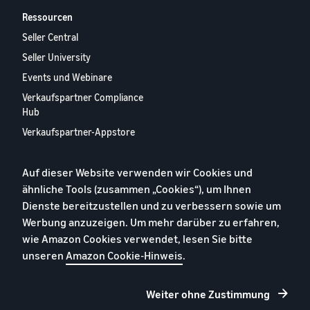
Ressourcen
Seller Central
Seller University
Events und Webinare
Verkaufspartner Compliance
Hub
Verkaufspartner-Appstore
Europäischer
Verkaufspartner-Bericht
Auf dieser Website verwenden wir Cookies und
2024
ähnliche Tools (zusammen „Cookies“), um Ihnen
Kontaktieren Sie uns
Dienste bereitzustellen und zu verbessern sowie um
Werbung anzuzeigen. Um mehr darüber zu erfahren,
wie Amazon Cookies verwendet, lesen Sie bitte
Datenschutzerklärung
unseren
Amazon Cookie-Hinweis
.
Cookies
Allgemeine Geschäftsbedingungen
Weiter ohne Zustimmung
Impressum