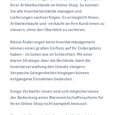
Kanäle
App Store
E-Commerce-Leitfaden
Ihrer Artikelbestände im Online-Shop. So können
Nutzen Sie FBA-Bestand für
Verkaufspartner
Herausforderungen, Tipps
Sie alle Inventarbestände managen und
Verkäufe über andere
Entdecken Sie von Amazon
und Strategien für
Einnahmenrechner
Kanäle
Lieferungen nachverfolgen. Es ermöglicht Ihnen,
zugelassene Software-
nachhaltigen Erfolg im E-
Gebühren und Kosten für
Artikeleinkäufe und -verkäufe an Ihre Kund:innen zu
Partner zur
Commerce
ein Produkt berechnen für
Verkaufen Sie
steuern, ohne den Überblick zu verlieren.
Automatisierung und
verschiedene
kostengünstige
Verwaltung Ihres Betriebs
Erfolgsgeschichte
Produkte, erreichen Sie
Versandmethoden
Lagerbestandsverwaltung
von Verkäufern
Kleine Änderungen beim Inventarmanagement
Millionen von Kunden
leicht gemacht
Mit Amazons
Verkaufsprogramme
können einen großen Einfluss auf Ihr Endergebnis
Starten Sie mit günstigen
Tipps zur effektiven
Reichweite und Tools
erkunden
haben – im Guten wie im Schlechten. Mit einer
FBA-Tarifen
Lagebestandsverwaltung mit
hat Skipper's
Erstellen Sie Ihre
klaren Strategie über die Bestände, kann die
Amazon
hochwertiges,
Verkaufsstrategie mit
Inventarverwaltung den Umsatz steigern.
fischbasiertes
Verkaufen Sie über die
verschiedenen
Tierfutter von einer
Grenzen von UK und EU
Verpasste Gelegenheiten hingegen können
Programmen
lokalen Idee in ein
Erschließen Sie nahtlos
entgangene Einnahmen bedeuten.
Gefragte
florierendes
neue Märkte
Produkte zum
Unternehmen
Verkaufsstart
Einige Verkäufer:innen sind sich möglicherweise
verwandelt. Eine
der Bedeutung eines Warenwirtschaftssystems für
wahre Geschichte,
Ihren Online-Shop nicht komplett bewusst.
Finden Sie Ihre
echtes Wachstum.
Produktkategorie
Könnten Sie der
Markenregistrierung
Finden Sie heraus, was sich