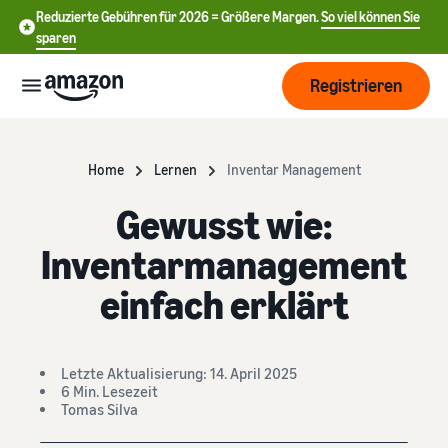
Reduzierte Gebühren für 2026 = Größere Margen.
So viel können Sie
sparen
Registrieren
Start
Home
Lernen
Inventar Management
Gewusst wie:
Beginnen
Versand
Sie mit
Inventarmanagement
中
dem
Verkauf
文
Übersicht über die
einfach erklärt
Wachsen
bei
Auftragsabwicklung
-
Amazon
CN
Erreichen
Preisgestaltung
Versand durch Amazon
Letzte Aktualisierung: 14. April 2025
English
Sie mehr
Verkaufstarif wählen
Lagern Sie Versand
6 Min. Lesezeit
- GB
Kunden
Verkaufstarife vergleichen
Retouren und
Tomas Silva
Informieren
Lernen
Kundenservice aus
Deutsch