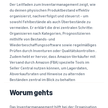
Umsatzrechner
erleichtern
Verkäufern
beliebte Programm erhalten
Der Leitfaden zum Inventarmanagement zeigt, wie
Berechnen Sie Gebühren
Sind Sie bereit, Ihre
du deinen physischen Produktbestand effektiv
und Kosten für ein Produkt,
Weitere
Erfolgsgeschichte zu
Anfängerleitfaden
vergleichen Sie
organisierst, nachverfolgst und steuerst – um
starten?
Tools
Wichtige Punkte vor dem
Gebühren
Versandmethoden
sowohl Fehlbestände als auch Überbestände zu
Deutsch
erkunden
Verkaufsstart
und Kosten
vermeiden. Er erklärt die drei zentralen Schritte:
Umsatzsteuer-
einschätzen
Organisieren nach Kategorien, Prognostizieren
Wissenszentrum
Anmelden
Verkaufen Sie auf
Leitfaden für neue
Erweitern
mithilfe von Bestands- und
Alles Wichtige rund um die
Amazon Renewed
Verkaufspartner
Sie Ihren
Einnahmenrechner
Umsatzsteuer auf einen
Wiederbeschaffungssoftware sowie regelmäßiges
Verkaufen Sie
Nutzen Sie empfohlene
Registrieren
Betrieb
Blick
Ihren Umsatz bei Amazon
Prüfen durch Inventuren oder Qualitätskontrollen .
generalüberholte und
Maßnahmen und verkaufen
schätzen
Zudem hebt er hervor, dass Amazon-Verkäufer mit
gebrauchte Produkte an
Sie bis zu 9x mehr im ersten
Expandieren Sie in
Millionen Amazon-Kunden
Jahr
Versand durch Amazon (FBA) spezielle Tools im
Europa
Anleitungen
Versandkosten
weltweit
Seller Central nutzen können, um Lagerdaten,
schätzen
Sparen Sie 53% bei
Versand durch Amazon
Abverkaufsraten und Hinweise zu alternden
Vergleichen Sie
Versandgebühren,
Verkaufen Sie
Outsourcen von Versand,
Beständen zentral im Blick zu behalten
Was ist Dropshipping?
Kostenschätzungen je nach
expandieren Sie Ihr
handgefertigte Waren
Rücksendungen und
Outsourcen Sie den
Versandmethode
Geschäft in der EU
Verkaufen Sie Ihre
Kundenservice
Worum gehts
gesamten Versandprozess
handgefertigten Produkte
– vom Hersteller bis zum
Auftragsabwicklung
weltweit
Kunden
Markenregistrierung
über verschiedene
Markenstart bei Amazon
Das Inventarmanagement hilft bei der Organisation