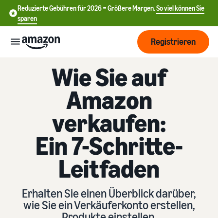
Reduzierte Gebühren für 2026 = Größere Margen.
So viel können Sie
sparen
Registrieren
Wie Sie auf
Start
Amazon
Beginnen
Versand
verkaufen:
Sie mit
中
dem
Ein 7-Schritte-
Verkauf
文
Übersicht über die
Wachsen
bei
Auftragsabwicklung
-
Leitfaden
Amazon
CN
Erreichen
Preisgestaltung
Versand durch Amazon
English
Sie mehr
Verkaufstarif wählen
Lagern Sie Versand
Erhalten Sie einen Überblick darüber,
- GB
Kunden
Verkaufstarife vergleichen
Retouren und
wie Sie ein Verkäuferkonto erstellen,
Informieren
Lernen
Kundenservice aus
Produkte einstellen,
Deutsch