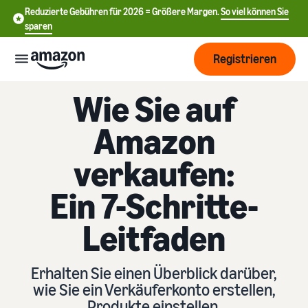
Reduzierte Gebühren für 2026 = Größere Margen.
So viel können Sie
sparen
Registrieren
Wie Sie auf
Start
Amazon
Beginnen
Versand
verkaufen:
Sie mit
中
dem
Ein 7-Schritte-
Verkauf
文
Übersicht über die
Wachsen
bei
Auftragsabwicklung
-
Leitfaden
Amazon
CN
Erreichen
Preisgestaltung
Versand durch Amazon
English
Sie mehr
Verkaufstarif wählen
Lagern Sie Versand
Erhalten Sie einen Überblick darüber,
- GB
Kunden
Verkaufstarife vergleichen
Retouren und
wie Sie ein Verkäuferkonto erstellen,
Informieren
Lernen
Kundenservice aus
Produkte einstellen,
Deutsch