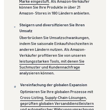
Nächste sein?
Marke eingestuft
. Als Amazon-Verkäufer
Registrieren Sie Ihre Marke bei
verkauft
können Sie Ihre Produkte in über 21
Niedrigere
Amazon und erhalten Sie
Versandkosten
Amazon- Stores in 180 Ländern anbieten.
Zugang zu Markenschutz und
Wie man Tierfutter
für Ihre
Marketing-Tools
online verkauft
niedrigpreisigen
Steigern und diversifizieren Sie Ihren
Bauen Sie Ihr
Produkte
Umsatz
Tierfuttergeschäft aus
Informieren Sie sich
Überbrücken Sie Umsatzschwankungen,
über die Tarife für
indem Sie saisonale Einkaufshochzeiten in
Wie man
Niedrigpreisartikel von
anderen Ländern nutzen. Als Amazon-
Nahrungsergänzungsmittel
Versand durch Amazon
online verkauft
Verkäufer profitieren Sie von unseren
für berechtigte
Erweitern Sie Ihren Online-
Produkte mit einem
leistungsstarken Tools, mit denen Sie
Verkauf von
Preis von bis zu €20.
Suchmuster und Kundennachfrage
Nahrungsergänzungsmitteln
analysieren können.
Wie man Kopfhörer
Vereinfachung der globalen Expansion
online verkauft
Optimieren Sie Ihre globalen Prozesse mit
Verkaufen Sie Kopfhörer an
Cross-Listing
,
Supply-Chain-Lösungen
,
Kunden weltweit
geprüften globalen Versanddienstleistern
und
automatischer Währungsumrechnung
.
Wie man T-Shirts online