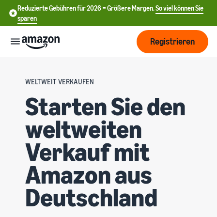
Reduzierte Gebühren für 2026 = Größere Margen.
So viel können Sie
sparen
Registrieren
Start
WELTWEIT VERKAUFEN
Starten Sie den
Beginnen
Versand
Sie mit
weltweiten
中
dem
Verkauf
文
Übersicht über die
Wachsen
Verkauf mit
bei
Auftragsabwicklung
-
Amazon
CN
Amazon aus
Erreichen
Preisgestaltung
Versand durch Amazon
English
Sie mehr
Verkaufstarif wählen
Deutschland
Lagern Sie Versand
- GB
Kunden
Verkaufstarife vergleichen
Retouren und
Informieren
Lernen
Kundenservice aus
Deutsch