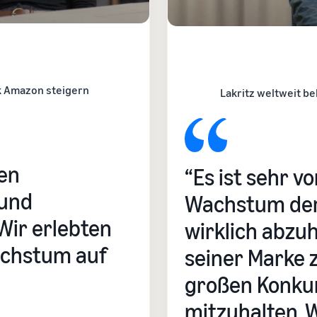
 Amazon steigern
Lakritz weltweit be
den
“Es ist sehr vo
 und
Wachstum der
Wir erlebten
wirklich abzu
achstum auf
seiner Marke 
großen Konku
mitzuhalten. 