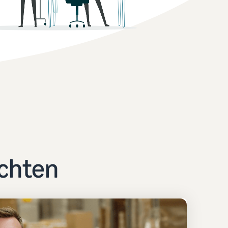
Wie man Kopfhörer online verkauft
Verkaufen Sie Kopfhörer an Kunden weltweit
Wie man T-Shirts online verkauft
Erweitern Sie Ihre T-Shirt-Marke
ichten