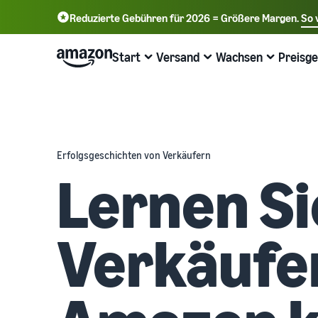
Reduzierte Gebühren für 2026 = Größere Margen.
So 
English - GB
Deutsch - DE
Start
Versand
Wachsen
Preisge
中文 - CN
Beginnen Sie mit dem Verkauf bei
Übersicht über die Auftragsabwicklung
Erreichen Sie mehr Kunden
Informieren Sie sich über Gebühren und
Mehr erfahren mit Webinaren &
Amazon
Kosten
Wissenshubs
Versand durch Amazon
Werben Sie mit Amazon
Erfolgsgeschichten von Verkäufern
Verkaufstarif wählen
Preisübersicht
Online-Handel Blog
Lagern Sie Versand Retouren und Kundenservice aus
Werben Sie im und außerhalb des Amazon Stores
Lernen Si
Verkaufstarife vergleichen
Geschäft kosteneffizient ausbauen
Erfahren Sie mehr über Konzepte des Online-Verkaufs
Aufträge aus Ihrem eigenen Lager abwickeln
B2B-Verkauf
Verkäuferkonto erstellen
Verkaufstarife vergleichen
Seller University
Profitieren Sie von schnelleren, günstigeren und
Verbinden Sie sich mit Geschäftskunden
präziseren Lieferungen
Schritte zum Erstellen eines Verkäuferkontos
Verkaufstarife vergleichen und auswählen
Trainings- und Lernressourcen, die Unternehmen dabei
Verkäufer
überprüfen
helfen, bei Amazon erfolgreich zu sein
Global verkaufen
Neue Produkte einführen
Verkaufsgebühren
Verkaufen Sie an Amazon-Kunden weltweit
Produktangebote erstellen
Erfolgsgeschichten von Verkäufern
Erhalten Sie 10% Rabatt auf Verkäufe und kostenlose
Verkaufsgebühren im Überblick
Lagerung mit FBA
Produktangebote erstellen oder übernehmen
Sind Sie bereit, Ihre Erfolgsgeschichte zu starten?
Erhalten Sie personalisierte Empfehlungen
Versandgebühren
Wie Ihr Marketplace-Berater Sie beim Wachstum auf