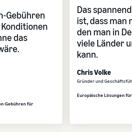
Das spannen
on-Gebühren
ist, dass man
l Konditionen
den man in De
hne das
viele Länder 
wäre.
kann.
Chris Volke
Gründer und Geschäftsfü
Europäische Lösungen fü
on-Gebühren für