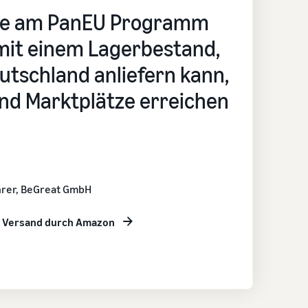
de am PanEU Programm
 mit einem Lagerbestand,
utschland anliefern kann,
und Marktplätze erreichen
hrer, BeGreat GmbH
r Versand durch Amazon