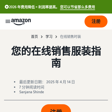
2026 年费用降低 = 利润率提高。
您可以节省那么多费用
注册
开
首页
学习
在线销售时装
始
您的在线销售服装指
配
开
南
送
始
在
亚
发
订
马
中
展
单
最后更新日期： 2025 年 4 月 14 日
逊
处
文
7 分钟阅读时间
开
理
Sanjana Shinde
-
定
吸
店
概
CN
价
引
览
更
选择销售计划
English
多