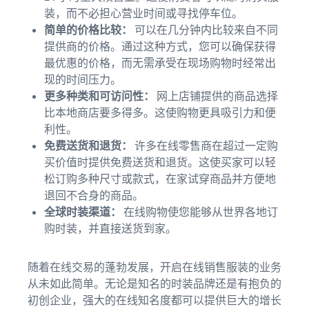
实的故
售
过 20 欧
装，而不必担心营业时间或寻找停车位。
事，真
时
元的符
简单的价格比较：
可以在几分钟内比较来自不同
正的成
需
合条件
提供商的价格。通过这种方式，您可以确保获得
长。您
求
的商
能成为
最优惠的价格，而无需承受在现场购物时经常出
旺
品，了
下一个
现的时间压力。
盛
解亚马
吗？
更多种类和可访问性：
网上店铺提供的商品选择
的
逊物流
的低价
商
比本地商店要多得多。这使购物更具吸引力和便
商品配
品
利性。
送费
免费送货和退货：
许多在线零售商在超过一定购
率。
买价值时提供免费送货和退货。这使买家可以轻
如何在线销售宠物食
品
松订购多种尺寸或款式，在家试穿商品并方便地
拓展您的宠物食品业务
退回不合身的商品。
全球时装渠道：
在线购物使您能够从世界各地订
如何在线销售膳食补
购时装，并直接送货到家。
充剂
扩大您的膳食补充剂在线销
随着在线交易的蓬勃发展，开启在线销售服装的业务
量
从未如此简单。无论是知名的时装品牌还是有抱负的
初创企业，强大的在线知名度都可以提供巨大的增长
如何在线销售耳机