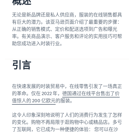
概述
了
松
览
息
解
地
更
入
无论是新品牌还是私人供应商，服装的在线销售都具
拓
多
在线交易博客
门
有巨大的潜力。该亚马逊页面介绍了最重要的步骤：
评
展
工
了解有关在线销售方案的更
从正确的销售模式、定价和配送选项到广告和曝光
估
您
具
多信息
率。有关商品演示、客户服务和评论的实用技巧可帮
费
的
新手指南
中
用
业
助您成功进入时装行业。
文
开始销售前的重要事项
卖家大学
和
在亚马逊翻新商品上
务
帮助公司在亚马逊上取得成
销售商品
成
登
新销售合作伙伴指南
功的培训和学习资源
向全球数百万亚马逊买家销
录
引言
本
利用推荐的措施，第一年的
在欧洲拓展业务
售翻新和二手商品
销量最多可提高 9 倍
节省 53％ 的配送费用，在
卖家成功案例
注
收入计算器
欧盟拓展业务
册
准备好开始您的成功案例了
销售手工制品
在快速发展的时装贸易中，在线零售引发了一场真正
估算您在亚马逊的销售数据
亚马逊物流
吗？
在全球范围内销售您的手工
外包配送、退货和客户服务
的革命。仅在 2022 年，
德国通过在线平台售出了价
通过各种渠道处理订
制品
单
值惊人的 200 亿欧元
的服装。
估算运费
增值税知识中心
使用亚马逊物流库存通过其
比较基于配送方式的成本估
品牌注册
有关增值税的所有重要事项
应用程序商店销售合
他渠道进行销售
算
在亚马逊启动品牌
这令人印象深刻地说明了人们的消费行为发生了怎样
作伙伴
一览
的变化。购物不再局限于逛购物中心或精品店。多亏
寻找经亚马逊批准的软件合
销售低成本商品，吸
了互联网，它已成为一种便捷的体验： 您可以在沙
作伙伴，以自动化和管理您
引数百万买家