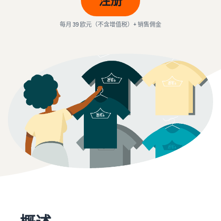
注册
学
了
比较销售计划
- GB
买
亚马逊物流
习
解
家
外包配送、退货和客户服务
费
每月 39 欧元（不含增值税）+ 销售佣金
Deutsch
创建卖家账户
用
- DE
查看创建卖家账户的步骤
利
处理您自己仓库的订
和
通过亚马逊做广告
用
单
成
在亚马逊店铺内外投放广告
Dansk
网
创建商品信息
受益于更快、更便宜、更准
本
- DK
络
创建或采用商品信息
确的交付服务
B2B 销售
研
Türk
与企业买家建立联系
讨
价格概览
配送订单
推出新商品
- TR
会
经济高效地拓展业务
将商品带给买家
使用亚马逊物流可获得 10%
和
在全球销售
的销售折扣和免费仓储
čeština
知
向全球的亚马逊买家销售商
比较销售计划
- CZ
识
品
比较并选择销售计划
这
配送买家订单
中
可
了解适合您的货件的解决方
Magyar
心
获取个性化推荐
销售佣金
以
案
- HU
了
您的商城顾问如何帮助您在
让
销售佣金概览
解
亚马逊上成长
您
Română
销售额计算器
更
更
- RO
配送费用
计算商品的费用和成本，比
多
轻
较配送方式
获取这个热门计划的成本概
信