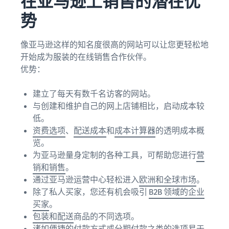
在亚马逊上销售的潜在优
势
像亚马逊这样的知名度很高的网站可以让您更轻松地
开始成为服装的在线销售合作伙伴。
优势：
建立了每天有数千名访客的网站。
与创建和维护自己的网上店铺相比，启动成本较
低。
资费选项
、
配送成本
和
成本计算器
的透明成本概
览。
为亚马逊量身定制的各种工具，可帮助您进行
营
销和销售
。
通过亚马逊运营中心轻松进入
欧洲和全球市场
。
除了私人买家，您还有机会吸引
B2B 领域的企业
买家
。
包装和配送
商品的不同选项。
诸如便捷的付款方式或分期付款之类的选项易于