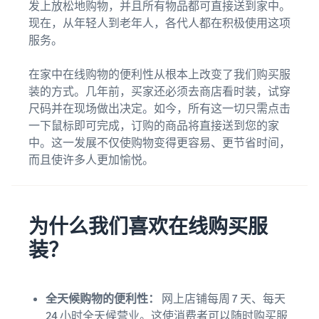
的运营
发上放松地购物，并且所有物品都可直接送到家中。
教
从较低的亚马逊物流费率开
现在，从年轻人到老年人，各代人都在积极使用这项
程
卖
始
了解销售计划
服务。
家
成
通过各种计划制定您的销售
收入
什么是直运？
跨英国和欧盟边境销
功
策略
在家中在线购物的便利性从根本上改变了我们购买服
计算
售
将整个配送流程外包 — 从制
凭借亚
案
装的方式。几年前，买家还必须去商店看时装，试穿
器
无缝开拓新市场
造商到买家
马逊的
例
尺码并在现场做出决定。如今，所有这一切只需点击
计算各
影响力
种配送
一下鼠标即可完成，订购的商品将直接送到您的家
和工
电子商务指南
方式下
中。这一发展不仅使购物变得更容易、更节省时间，
具，
电子商务持续成功的挑战、
商品的
Skipper
而且使许多人更加愉悦。
技巧和策略
费用和
的高品
品牌
成本
质鱼类
注册
库存管理变得简单
针对
动物饲
利用亚马逊进行有效库存管
在亚马
低价
料已从
为什么我们喜欢在线购买服
理的技巧
逊注册
产品
本地理
您的品
装？
念转变
的更
牌，即
为一家
低运
可获得
开
蓬勃发
费
品牌保
始
展的公
全天候购物的便利性：
网上店铺每周 7 天、每天
对于价
护和营
司。真
销
格不超
24 小时全天候营业。这使消费者可以随时购买服
销工具