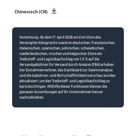
Chinesisch (CN)
Anmerkung: Ab dem 17. April 2026 wird im Store des
Vereinigten Königreichs sowie im deutschen, französischen,
italienischen, spanischen, polnischen, schwedischen,
niederländischen, irischen und belgischen Store ein
Treibstoff- und Logistikaufschlag von 1,5 % auf die
Versandgebühren für Versand durch Amazon (FBA) erhoben.
Der Einnahmenrechner, das Dashboard zur Gewinnanalyse
und die Gebühren- und Wirtschaftlichkeitsvorschau wurden
aktualisiert, um den Treibstoff- und Logistikaufschlag zu
berücksichtigen. Mithilfe dieser Funktionen können die
genauen Auswirkungen auf Ihr Unternehmen besser
nachvollziehen.