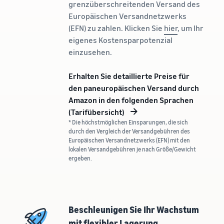
Nächste sein?
grenzüberschreitenden Versand des
Registrieren Sie Ihre Marke bei
verkauft
Niedrigere
Europäischen Versandnetzwerks
Amazon und erhalten Sie
Versandkosten
(EFN) zu zahlen. Klicken Sie
hier
, um Ihr
Zugang zu Markenschutz und
Wie man Tierfutter
für Ihre
eigenes Kostensparpotenzial
Marketing-Tools
online verkauft
niedrigpreisigen
einzusehen.
Bauen Sie Ihr
Produkte
Tierfuttergeschäft aus
Informieren Sie sich
Erhalten Sie detaillierte Preise für
über die Tarife für
den paneuropäischen Versand durch
Wie man
Niedrigpreisartikel von
Amazon in den folgenden Sprachen
Nahrungsergänzungsmittel
Versand durch Amazon
online verkauft
(Tarifübersicht)
für berechtigte
Erweitern Sie Ihren Online-
* Die höchstmöglichen Einsparungen, die sich
Produkte mit einem
durch den Vergleich der Versandgebühren des
Verkauf von
Preis von bis zu €20.
Europäischen Versandnetzwerks (EFN) mit den
Nahrungsergänzungsmitteln
lokalen Versandgebühren je nach Größe/Gewicht
ergeben.
Wie man Kopfhörer
online verkauft
Verkaufen Sie Kopfhörer an
Kunden weltweit
Beschleunigen Sie Ihr Wachstum
mit flexibler Lagerung
Wie man T-Shirts online