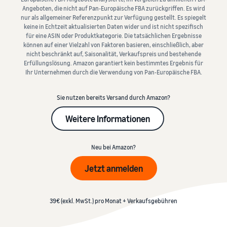
Umsatzrechner
erleichtern
Verkäufern
beliebte Programm erhalten
Angeboten, die nicht auf Pan-Europäische FBA zurückgriffen. Es wird
Berechnen Sie Gebühren
Sind Sie bereit, Ihre
nur als allgemeiner Referenzpunkt zur Verfügung gestellt. Es spiegelt
und Kosten für ein Produkt,
Weitere
Erfolgsgeschichte zu
keine in Echtzeit aktualisierten Daten wider und ist nicht spezifisch
Anfängerleitfaden
vergleichen Sie
starten?
Tools
für eine ASIN oder Produktkategorie. Die tatsächlichen Ergebnisse
Wichtige Punkte vor dem
Gebühren
Versandmethoden
können auf einer Vielzahl von Faktoren basieren, einschließlich, aber
Deutsch
erkunden
Verkaufsstart
und Kosten
nicht beschränkt auf, Saisonalität, Verkaufspreis und bestehende
Umsatzsteuer-
Erfüllungslösung. Amazon garantiert kein bestimmtes Ergebnis für
einschätzen
Wissenszentrum
Ihr Unternehmen durch die Verwendung von Pan-Europäische FBA.
Anmelden
Verkaufen Sie auf
Leitfaden für neue
Erweitern
Alles Wichtige rund um die
Amazon Renewed
Verkaufspartner
Sie Ihren
Einnahmenrechner
Umsatzsteuer auf einen
Verkaufen Sie
Nutzen Sie empfohlene
Registrieren
Sie nutzen bereits Versand durch Amazon?
Betrieb
Blick
Ihren Umsatz bei Amazon
generalüberholte und
Maßnahmen und verkaufen
schätzen
Weitere Informationen
gebrauchte Produkte an
Sie bis zu 9x mehr im ersten
Expandieren Sie in
Millionen Amazon-Kunden
Jahr
Europa
Anleitungen
Versandkosten
weltweit
Neu bei Amazon?
schätzen
Sparen Sie 53% bei
Versand durch Amazon
Vergleichen Sie
Versandgebühren,
Verkaufen Sie
Outsourcen von Versand,
Jetzt anmelden
Was ist Dropshipping?
Kostenschätzungen je nach
expandieren Sie Ihr
handgefertigte Waren
Rücksendungen und
Outsourcen Sie den
Versandmethode
Geschäft in der EU
Verkaufen Sie Ihre
Kundenservice
gesamten Versandprozess
handgefertigten Produkte
– vom Hersteller bis zum
39€ (exkl. MwSt.) pro Monat + Verkaufsgebühren
Auftragsabwicklung
weltweit
Kunden
Markenregistrierung
über verschiedene
Markenstart bei Amazon