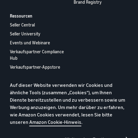
Brand Registry
Ressourcen
Seller Central
Seller University
Events und Webinare
Verkaufspartner Compliance
Hub
Verkaufspartner-Appstore
Europäischer
Verkaufspartner-Bericht
Auf dieser Website verwenden wir Cookies und
2024
ähnliche Tools (zusammen „Cookies“), um Ihnen
Kontaktieren Sie uns
Dienste bereitzustellen und zu verbessern sowie um
Werbung anzuzeigen. Um mehr darüber zu erfahren,
wie Amazon Cookies verwendet, lesen Sie bitte
Datenschutzerklärung
unseren
Amazon Cookie-Hinweis
.
Cookies
Allgemeine Geschäftsbedingungen