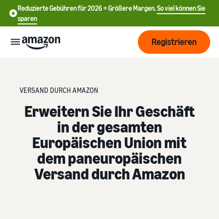
Reduzierte Gebühren für 2026 = Größere Margen.
So viel können Sie
sparen
Registrieren
Start
VERSAND DURCH AMAZON
Beginnen
Erweitern Sie Ihr Geschäft
Versand
Sie mit
in der gesamten
中
dem
Europäischen Union mit
Verkauf
文
Übersicht über die
Wachsen
bei
Auftragsabwicklung
-
dem paneuropäischen
Amazon
CN
Versand durch Amazon
Erreichen
Preisgestaltung
Versand durch Amazon
English
Sie mehr
Verkaufstarif wählen
Lagern Sie Versand
- GB
Kunden
Verkaufstarife vergleichen
Retouren und
Informieren
Lernen
Kundenservice aus
Deutsch