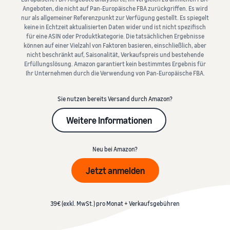
Umsatzrechner
erleichtern
Verkäufern
beliebte Programm erhalten
Angeboten, die nicht auf Pan-Europäische FBA zurückgriffen. Es wird
Berechnen Sie Gebühren
Sind Sie bereit, Ihre
nur als allgemeiner Referenzpunkt zur Verfügung gestellt. Es spiegelt
und Kosten für ein Produkt,
Weitere
Erfolgsgeschichte zu
keine in Echtzeit aktualisierten Daten wider und ist nicht spezifisch
Anfängerleitfaden
vergleichen Sie
starten?
Tools
für eine ASIN oder Produktkategorie. Die tatsächlichen Ergebnisse
Wichtige Punkte vor dem
Gebühren
Versandmethoden
können auf einer Vielzahl von Faktoren basieren, einschließlich, aber
Deutsch
erkunden
Verkaufsstart
und Kosten
nicht beschränkt auf, Saisonalität, Verkaufspreis und bestehende
Umsatzsteuer-
Erfüllungslösung. Amazon garantiert kein bestimmtes Ergebnis für
einschätzen
Wissenszentrum
Ihr Unternehmen durch die Verwendung von Pan-Europäische FBA.
Anmelden
Verkaufen Sie auf
Leitfaden für neue
Erweitern
Alles Wichtige rund um die
Amazon Renewed
Verkaufspartner
Sie Ihren
Einnahmenrechner
Umsatzsteuer auf einen
Verkaufen Sie
Nutzen Sie empfohlene
Registrieren
Sie nutzen bereits Versand durch Amazon?
Betrieb
Blick
Ihren Umsatz bei Amazon
generalüberholte und
Maßnahmen und verkaufen
schätzen
Weitere Informationen
gebrauchte Produkte an
Sie bis zu 9x mehr im ersten
Expandieren Sie in
Millionen Amazon-Kunden
Jahr
Europa
Anleitungen
Versandkosten
weltweit
Neu bei Amazon?
schätzen
Sparen Sie 53% bei
Versand durch Amazon
Vergleichen Sie
Versandgebühren,
Verkaufen Sie
Outsourcen von Versand,
Jetzt anmelden
Was ist Dropshipping?
Kostenschätzungen je nach
expandieren Sie Ihr
handgefertigte Waren
Rücksendungen und
Outsourcen Sie den
Versandmethode
Geschäft in der EU
Verkaufen Sie Ihre
Kundenservice
gesamten Versandprozess
handgefertigten Produkte
– vom Hersteller bis zum
39€ (exkl. MwSt.) pro Monat + Verkaufsgebühren
Auftragsabwicklung
weltweit
Kunden
Markenregistrierung
über verschiedene
Markenstart bei Amazon