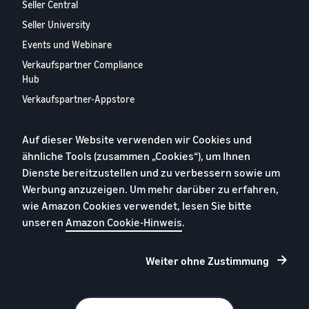
Seller Central
Seller University
Events und Webinare
Verkaufspartner Compliance
Hub
Verkaufspartner-Appstore
Europäischer
Verkaufspartner-Bericht
Auf dieser Website verwenden wir Cookies und
2024
ähnliche Tools (zusammen „Cookies“), um Ihnen
Kontaktieren Sie uns
Dienste bereitzustellen und zu verbessern sowie um
Werbung anzuzeigen. Um mehr darüber zu erfahren,
wie Amazon Cookies verwendet, lesen Sie bitte
Datenschutzerklärung
unseren
Amazon Cookie-Hinweis
.
Cookies
Allgemeine Geschäftsbedingungen
Weiter ohne Zustimmung
Impressum
© 2026 Amazon.com, Inc. oder Tochtergesellschaften