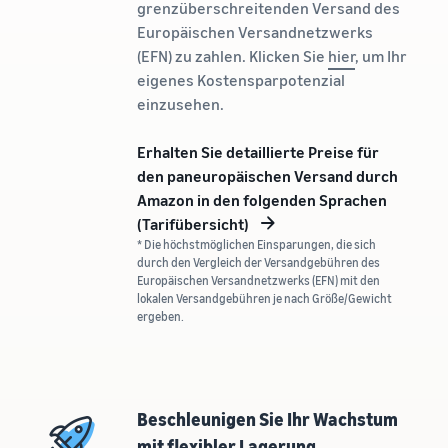
Nächste sein?
grenzüberschreitenden Versand des
Registrieren Sie Ihre Marke bei
verkauft
Niedrigere
Europäischen Versandnetzwerks
Amazon und erhalten Sie
Versandkosten
(EFN) zu zahlen. Klicken Sie
hier
, um Ihr
Zugang zu Markenschutz und
Wie man Tierfutter
für Ihre
eigenes Kostensparpotenzial
Marketing-Tools
online verkauft
niedrigpreisigen
einzusehen.
Bauen Sie Ihr
Produkte
Tierfuttergeschäft aus
Informieren Sie sich
Erhalten Sie detaillierte Preise für
über die Tarife für
den paneuropäischen Versand durch
Wie man
Niedrigpreisartikel von
Amazon in den folgenden Sprachen
Nahrungsergänzungsmittel
Versand durch Amazon
online verkauft
(Tarifübersicht)
für berechtigte
Erweitern Sie Ihren Online-
* Die höchstmöglichen Einsparungen, die sich
Produkte mit einem
durch den Vergleich der Versandgebühren des
Verkauf von
Preis von bis zu €20.
Europäischen Versandnetzwerks (EFN) mit den
Nahrungsergänzungsmitteln
lokalen Versandgebühren je nach Größe/Gewicht
ergeben.
Wie man Kopfhörer
online verkauft
Verkaufen Sie Kopfhörer an
Kunden weltweit
Beschleunigen Sie Ihr Wachstum
mit flexibler Lagerung
Wie man T-Shirts online