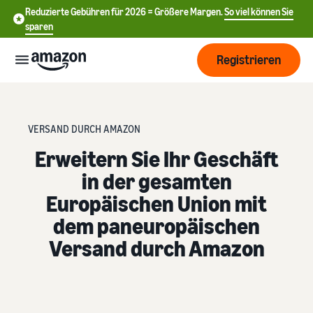
Reduzierte Gebühren für 2026 = Größere Margen.
So viel können Sie
sparen
Registrieren
Start
VERSAND DURCH AMAZON
Beginnen
Erweitern Sie Ihr Geschäft
Versand
Sie mit
in der gesamten
中
dem
Europäischen Union mit
Verkauf
文
Übersicht über die
Wachsen
bei
Auftragsabwicklung
-
dem paneuropäischen
Amazon
CN
Versand durch Amazon
Erreichen
Preisgestaltung
Versand durch Amazon
English
Sie mehr
Verkaufstarif wählen
Lagern Sie Versand
- GB
Kunden
Verkaufstarife vergleichen
Retouren und
Informieren
Lernen
Kundenservice aus
Deutsch