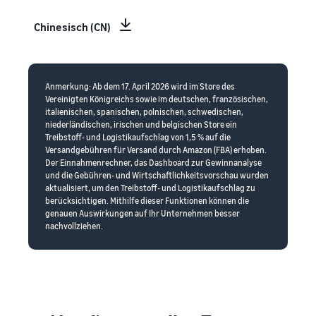
Chinesisch (CN)
Anmerkung: Ab dem 17. April 2026 wird im Store des
Vereinigten Königreichs sowie im deutschen, französischen,
italienischen, spanischen, polnischen, schwedischen,
niederländischen, irischen und belgischen Store ein
Treibstoff- und Logistikaufschlag von 1,5 % auf die
Versandgebühren für Versand durch Amazon (FBA) erhoben.
Der Einnahmenrechner, das Dashboard zur Gewinnanalyse
und die Gebühren- und Wirtschaftlichkeitsvorschau wurden
aktualisiert, um den Treibstoff- und Logistikaufschlag zu
berücksichtigen. Mithilfe dieser Funktionen können die
genauen Auswirkungen auf Ihr Unternehmen besser
nachvollziehen.