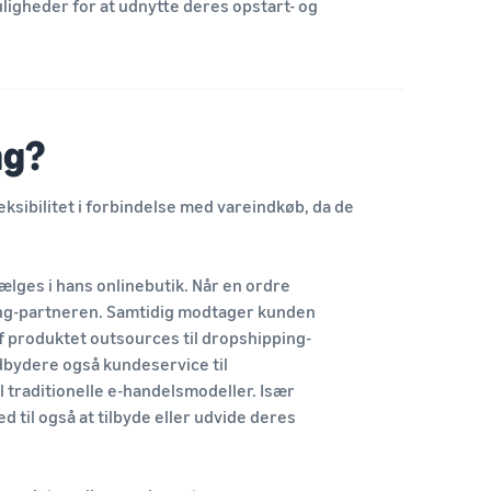
ligheder for at udnytte deres opstart- og
ng?
sibilitet i forbindelse med vareindkøb, da de
lges i hans onlinebutik. Når en ordre
ing-partneren. Samtidig modtager kunden
f produktet outsources til dropshipping-
dbydere også kundeservice til
l traditionelle e-handelsmodeller. Især
til også at tilbyde eller udvide deres