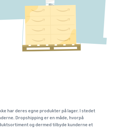
Skab vækst for dit T-shirt-mærke
kke har deres egne produkter på lager. I stedet
underne. Dropshipping er en måde, hvorpå
duktsortiment og dermed tilbyde kunderne et