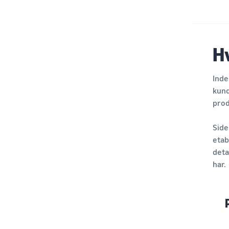
H
Inde
kund
prod
Side
etab
deta
har.