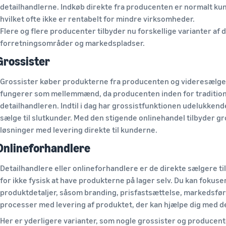
detailhandlerne. Indkøb direkte fra producenten er normalt kun
hvilket ofte ikke er rentabelt for mindre virksomheder.
Flere og flere producenter tilbyder nu forskellige varianter af
forretningsområder og markedspladser.
Grossister
Grossister køber produkterne fra producenten og videresælger 
fungerer som mellemmænd, da producenten inden for traditionel
detailhandleren. Indtil i dag har grossistfunktionen udelukkende
sælge til slutkunder. Med den stigende onlinehandel tilbyder gr
løsninger med levering direkte til kunderne.
Onlineforhandlere
Detailhandlere eller onlineforhandlere er de direkte sælgere t
for ikke fysisk at have produkterne på lager selv. Du kan fokus
produktdetaljer, såsom branding, prisfastsættelse, markedsførin
processer med levering af produktet, der kan hjælpe dig med d
Her er yderligere varianter, som nogle grossister og producente