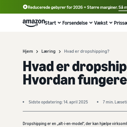
Reducerede gebyrer for 2026 = Større marginer.
Så m
English - GB
Deutsch - DE
Start
Forsendelse
Vækst
Priss
中文 - CN
Begynd at sælge på Amazon
Oversigt over ordrebehandling
Nå ud til flere kunder
Få mere at vide om gebyrer og
Få mere at vide med webinarer og
omkostninger
videnhubs
Hjem
Læring
Hvad er dropshipping?
Vælg salgstakst
Forsendelse via Amazon (FBA)
Annoncér med Amazon
Hvad er dropshi
Prisoversigt
Blog om onlinehandel
Sammenlign salgstakster
Du kan outsource returforsendelser og kundeservice
Annoncér på og uden for Amazon Store
Udvid forretningen omkostningseffektivt
Få mere at vide om onlinesalgskoncepter
Hvordan fungere
Opret sælgerkonto
Behandl ordrer fra dit eget lager
B2B-salg
Sammenlign salgstakster
Seller University
Gennemgå trin for at oprette en sælgerkonto
Drag fordel af hurtigere, billigere og mere præcise
Kom i kontakt med erhvervskunder
leveringer
Sammenlign og vælg salgstakster
Trænings- og læringsressourcer, der kan hjælpe
virksomheder med at få succes på Amazon
Opret produkttilbud
Globalt salg
Sidste opdatering: 14. april 2025
7 min. Læset
Introducer nye produkter
Salgsgebyrer
Opret eller accepter produkttilbud
Sælg globalt til Amazon-kunder
Succeshistorier fra sælgere
Få 10 % rabat på salg og gratis opbevaring med FBA
Oversigt over salgsgebyrer
Er du klar til at påbegynde din succeshistorie?
Forsendelse af ordrer
Få personlige anbefalinger
Dropshipping er en „alt-i-en-model“, der kan hjælpe virkso
Send kundeordrer
Forsendelsesgebyrer
Send produkter til kunderne
Sådan kan din markedsrådgiver hjælpe dig med at opnå