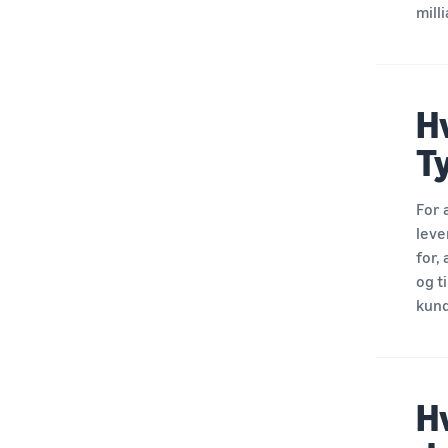
mill
H
T
For 
leve
for,
og t
kund
H