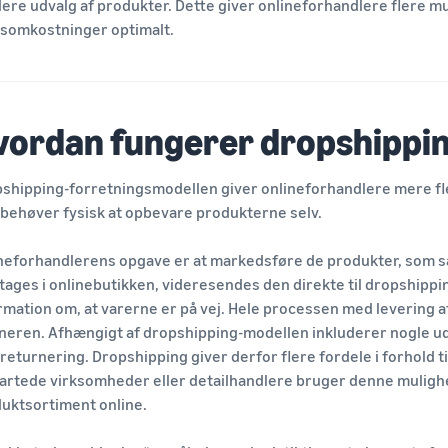
ere udvalg af produkter. Dette giver onlineforhandlere flere mu
tsomkostninger optimalt.
vordan fungerer dropshippi
shipping-forretningsmodellen giver onlineforhandlere mere flek
 behøver fysisk at opbevare produkterne selv.
neforhandlerens opgave er at markedsføre de produkter, som sæ
ages i onlinebutikken, videresendes den direkte til dropshipp
rmation om, at varerne er på vej. Hele processen med levering a
neren. Afhængigt af dropshipping-modellen inkluderer nogle u
returnering. Dropshipping giver derfor flere fordele i forhold ti
artede virksomheder eller detailhandlere bruger denne mulighed 
uktsortiment online.