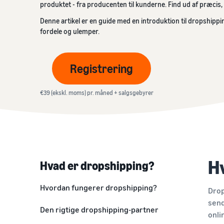
produktet - fra producenten til kunderne. Find ud af præcis
Videnscenter for moms
Få mere at vide om egnede forsendelsesløsninger
vækst på Amazon
Få et omkostningsoverblik for dette populære program
Overblik over alt, hvad du behøver at vide om moms
Denne artikel er en guide med en introduktion til dropshippi
Salgsberegner
fordele og ulemper.
Se ofte stillede spørgsmål
Beregn gebyrer og omkostninger for et produkt,
Se ofte stillede spørgsmål
sammenlign forsendelsesmetoder
Se ofte stillede spørgsmål
Se ofte stillede spørgsmål
Registrering
Se ofte stillede spørgsmål
€39 (ekskl. moms) pr. måned + salgsgebyrer
H
Hvad er dropshipping?
Hvordan fungerer dropshipping?
Drop
send
Den rigtige dropshipping-partner
onli