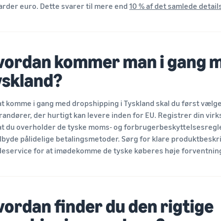
iarder euro. Dette svarer til mere end
10 % af det samlede detail
vordan kommer man i gang m
yskland?
at komme i gang med dropshipping i Tyskland skal du først vælge
randører, der hurtigt kan levere inden for EU. Registrer din vir
 at du overholder de tyske moms- og forbrugerbeskyttelsesregl
ilbyde pålidelige betalingsmetoder. Sørg for klare produktbeskr
eservice for at imødekomme de tyske køberes høje forventnin
vordan finder du den rigtige