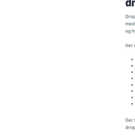
d
Drop
med 
og h
Her 
Der 
drop