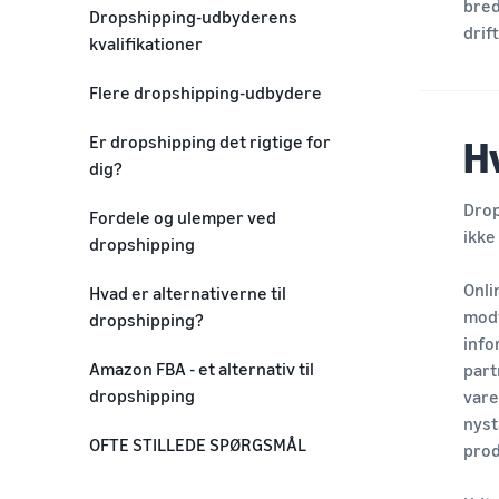
bred
Dropshipping-udbyderens
drif
kvalifikationer
Flere dropshipping-udbydere
Fordele
Er dropshipping det rigtige for
H
dig?
Ulemper
Drop
Fordele og ulemper ved
ikke
dropshipping
Fordele
Onli
Hvad er alternativerne til
modt
dropshipping?
Ulemper
info
Amazon FBA - et alternativ til
part
dropshipping
vare
nyst
OFTE STILLEDE SPØRGSMÅL
prod