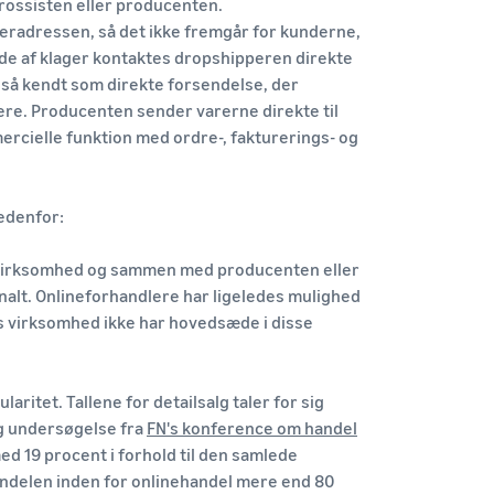
grossisten eller producenten.
eradressen, så det ikke fremgår for kunderne,
lde af klager kontaktes dropshipperen direkte
også kendt som direkte forsendelse, der
ere. Producenten sender varerne direkte til
rcielle funktion med ordre-, fakturerings- og
nedenfor:
en virksomhed og sammen med producenten eller
onalt. Onlineforhandlere har ligeledes mulighed
es virksomhed ikke har hovedsæde i disse
itet. Tallene for detailsalg taler for sig
ig undersøgelse fra
FN's konference om handel
ed 19 procent i forhold til den samlede
andelen inden for onlinehandel mere end 80