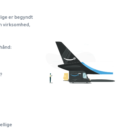
lige er begyndt
in virksomhed,
rhånd:
e?
ellige