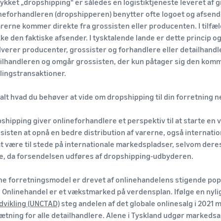
ykket „dropshipping“ er således en logistiktjeneste leveret af 
neforhandleren (dropshipperen) benytter ofte logoet og afsend
arerne kommer direkte fra grossisten eller producenten. I tilfæ
kke den faktiske afsender. I tysktalende lande er dette princip 
lverer producenter, grossister og forhandlere eller detailhandl
ilhandleren og omgår grossisten, der kun påtager sig den komme
lingstransaktioner.
alt hvad du behøver at vide om dropshipping til din forretning 
shipping giver onlineforhandlere et perspektiv til at starte 
sisten at opnå en bedre distribution af varerne, også internati
at være til stede på internationale markedspladser, selvom der
e, da forsendelsen udføres af dropshipping-udbyderen.
e forretningsmodel er drevet af onlinehandelens stigende popular
: Onlinehandel er et vækstmarked på verdensplan. Ifølge en nyl
dvikling (UNCTAD)
steg andelen af det globale onlinesalg i 2021 m
tning for alle detailhandlere. Alene i Tyskland udgør markeds