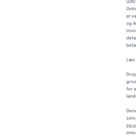
Udtr
Onli
at v
og i
invo
deta
beta
Læs 
Drop
gros
for 
land
Denn
selv
og u
omsæ