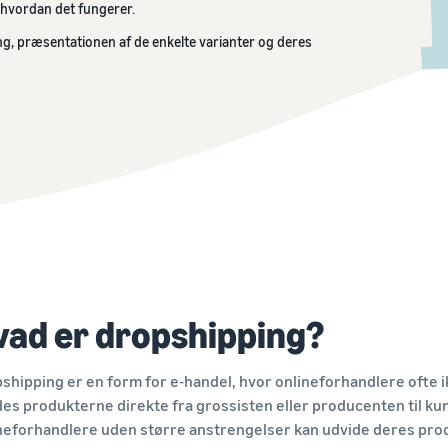
, hvordan det fungerer.
Sælg på tværs af Storbritanniens og EU's
grænser
Udforsk salgsprogrammer
Brandregistrering
ng, præsentationen af de enkelte varianter og deres
Kom ind på nye markeder uden besvær
Opret din salgsstrategi med forskellige programmer
Brand-lancering på Amazon
vad er dropshipping?
shipping er en form for e-handel, hvor onlineforhandlere ofte i
es produkterne direkte fra grossisten eller producenten til k
neforhandlere uden større anstrengelser kan udvide deres pro