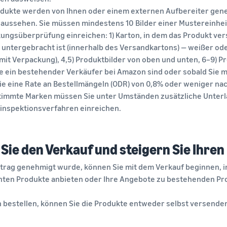
odukte werden von Ihnen oder einem externen Aufbereiter gener
 aussehen. Sie müssen mindestens 10 Bilder einer Mustereinhei
ungsüberprüfung einreichen: 1) Karton, in dem das Produkt vers
 untergebracht ist (innerhalb des Versandkartons) — weißer ode
mit Verpackung), 4,5) Produktbilder von oben und unten, 6–9) Pro
e ein bestehender Verkäufer bei Amazon sind oder sobald Sie 
ie eine Rate an Bestellmängeln (ODR) von 0,8% oder weniger na
timmte Marken müssen Sie unter Umständen zusätzliche Unter
inspektionsverfahren einreichen.
 Sie den Verkauf und steigern Sie Ihre
ntrag genehmigt wurde, können Sie mit dem Verkauf beginnen, 
ten Produkte anbieten oder Ihre Angebote zu bestehenden Pro
bestellen, können Sie die Produkte entweder selbst versend