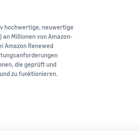
Verkaufen Sie über die Grenzen von UK und EU
Markenregistrierung
Erschließen Sie nahtlos neue Märkte
Verkaufsprogramme erkunden
Markenstart bei Amazon
Erstellen Sie Ihre Verkaufsstrategie mit verschiedenen
Programmen
iv hochwertige, neuwertige
) an Millionen von Amazon-
bei Amazon Renewed
istungsanforderungen
nnen, die geprüft und
nd zu funktionieren.