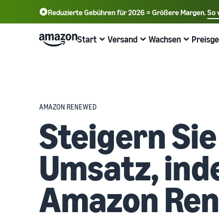
Reduzierte Gebühren für 2026 = Größere Margen.
So 
English - GB
Deutsch - DE
Start
Versand
Wachsen
Preisge
中文 - CN
Beginnen Sie mit dem Verkauf bei
Übersicht über die Auftragsabwicklung
Erreichen Sie mehr Kunden
Informieren Sie sich über Gebühren und
Mehr erfahren mit Webinaren &
Amazon
Kosten
Wissenshubs
Versand durch Amazon
Werben Sie mit Amazon
AMAZON RENEWED
Verkaufstarif wählen
Preisübersicht
Online-Handel Blog
Lagern Sie Versand Retouren und Kundenservice aus
Werben Sie im und außerhalb des Amazon Stores
Steigern Sie
Verkaufstarife vergleichen
Geschäft kosteneffizient ausbauen
Erfahren Sie mehr über Konzepte des Online-Verkaufs
Aufträge aus Ihrem eigenen Lager abwickeln
B2B-Verkauf
Verkäuferkonto erstellen
Verkaufstarife vergleichen
Seller University
Profitieren Sie von schnelleren, günstigeren und
Verbinden Sie sich mit Geschäftskunden
Umsatz, ind
präziseren Lieferungen
Schritte zum Erstellen eines Verkäuferkontos
Verkaufstarife vergleichen und auswählen
Trainings- und Lernressourcen, die Unternehmen dabei
überprüfen
helfen, bei Amazon erfolgreich zu sein
Global verkaufen
Neue Produkte einführen
Verkaufsgebühren
Verkaufen Sie an Amazon-Kunden weltweit
Amazon Re
Produktangebote erstellen
Erfolgsgeschichten von Verkäufern
Erhalten Sie 10% Rabatt auf Verkäufe und kostenlose
Verkaufsgebühren im Überblick
Lagerung mit FBA
Produktangebote erstellen oder übernehmen
Sind Sie bereit, Ihre Erfolgsgeschichte zu starten?
Erhalten Sie personalisierte Empfehlungen
Versandgebühren
Wie Ihr Marketplace-Berater Sie beim Wachstum auf