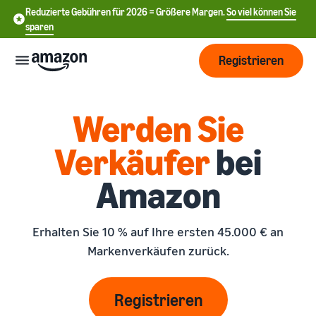
Reduzierte Gebühren für 2026 = Größere Margen.
So viel können Sie
sparen
Registrieren
Start
Werden Sie
Verkäufer
bei
Beginnen
Versand
Sie mit
Amazon
中
dem
Verkauf
文
Übersicht über die
Wachsen
bei
Auftragsabwicklung
-
Amazon
Erhalten Sie 10 % auf Ihre ersten 45.000 € an
CN
Markenverkäufen zurück.
Erreichen
Preisgestaltung
Versand durch Amazon
English
Sie mehr
Verkaufstarif wählen
Lagern Sie Versand
- GB
Kunden
Verkaufstarife vergleichen
Retouren und
Registrieren
Informieren
Lernen
Kundenservice aus
Deutsch