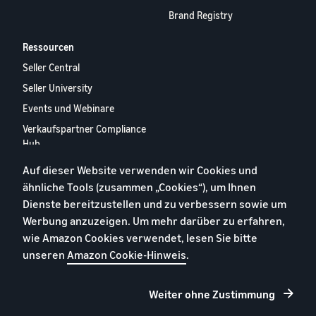
Brand Registry
Ressourcen
Seller Central
Seller University
Events und Webinare
Verkaufspartner Compliance
Hub
Verkaufspartner-Appstore
Auf dieser Website verwenden wir Cookies und
Europäischer
ähnliche Tools (zusammen „Cookies“), um Ihnen
Verkaufspartner-Bericht
Dienste bereitzustellen und zu verbessern sowie um
2024
Werbung anzuzeigen. Um mehr darüber zu erfahren,
Kontaktieren Sie uns
wie Amazon Cookies verwendet, lesen Sie bitte
unseren
Amazon Cookie-Hinweis
.
Datenschutzerklärung
Weiter ohne Zustimmung
Cookies