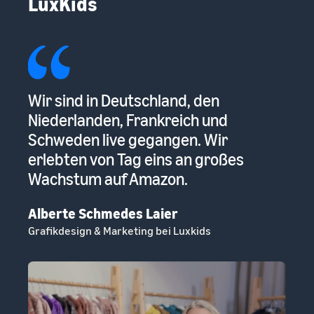
LuxKids
mm
Wir sind in Deutschland, den
De
Niederlanden, Frankreich und
ab
Schweden live gegangen. Wir
be
erlebten von Tag eins an großes
au
Wachstum auf Amazon.
Ha
Co
Alberte Schmedes Laier
Grafikdesign & Marketing bei Luxkids