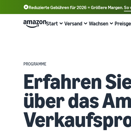
Reduzierte Gebühren für 2026 = Größere Margen.
So 
English - GB
Deutsch - DE
Start
Versand
Wachsen
Preisge
中文 - CN
Beginnen Sie mit dem Verkauf bei
Übersicht über die Auftragsabwicklung
Erreichen Sie mehr Kunden
Informieren Sie sich über Gebühren und
Mehr erfahren mit Webinaren &
Amazon
Kosten
Wissenshubs
Versand durch Amazon
Werben Sie mit Amazon
PROGRAMME
Verkaufstarif wählen
Preisübersicht
Online-Handel Blog
Lagern Sie Versand Retouren und Kundenservice aus
Werben Sie im und außerhalb des Amazon Stores
Erfahren Si
Verkaufstarife vergleichen
Geschäft kosteneffizient ausbauen
Erfahren Sie mehr über Konzepte des Online-Verkaufs
Aufträge aus Ihrem eigenen Lager abwickeln
B2B-Verkauf
Verkäuferkonto erstellen
Verkaufstarife vergleichen
Seller University
Profitieren Sie von schnelleren, günstigeren und
Verbinden Sie sich mit Geschäftskunden
über das A
präziseren Lieferungen
Schritte zum Erstellen eines Verkäuferkontos
Verkaufstarife vergleichen und auswählen
Trainings- und Lernressourcen, die Unternehmen dabei
überprüfen
helfen, bei Amazon erfolgreich zu sein
Global verkaufen
Neue Produkte einführen
Verkaufsgebühren
Verkaufen Sie an Amazon-Kunden weltweit
Verkaufsp
Produktangebote erstellen
Erfolgsgeschichten von Verkäufern
Erhalten Sie 10% Rabatt auf Verkäufe und kostenlose
Verkaufsgebühren im Überblick
Lagerung mit FBA
Produktangebote erstellen oder übernehmen
Sind Sie bereit, Ihre Erfolgsgeschichte zu starten?
Erhalten Sie personalisierte Empfehlungen
Versandgebühren
Wie Ihr Marketplace-Berater Sie beim Wachstum auf