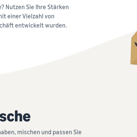
Verkaufen Sie über die Grenzen von UK und EU
Markenregistrierung
? Nutzen Sie Ihre Stärken
Erschließen Sie nahtlos neue Märkte
Verkaufsprogramme erkunden
Markenstart bei Amazon
it einer Vielzahl von
Erstellen Sie Ihre Verkaufsstrategie mit verschiedenen
Programmen
schäft entwickelt wurden.
ische
aben, mischen und passen Sie