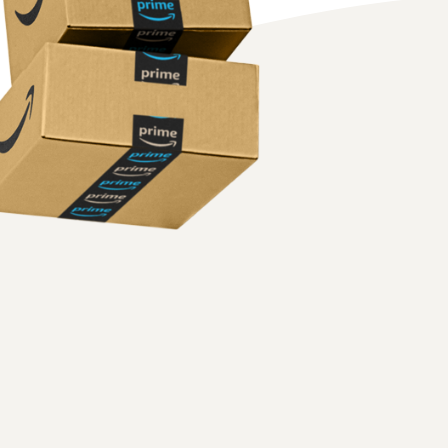
Wie man Kopfhörer online verkauft
Verkaufen Sie Kopfhörer an Kunden weltweit
Wie man T-Shirts online verkauft
Erweitern Sie Ihre T-Shirt-Marke