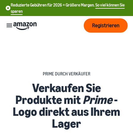
Reduzierte Gebühren für 2026 = Größere Margen.
So viel können Sie
sparen
Registrieren
Start
Beginnen
Versand
Sie mit
PRIME DURCH VERKÄUFER
中
dem
Verkaufen Sie
Verkauf
文
Übersicht über die
Wachsen
bei
Auftragsabwicklung
-
Produkte mit
Prime
-
Amazon
CN
Erreichen
Preisgestaltung
Logo direkt aus Ihrem
Versand durch Amazon
English
Sie mehr
Verkaufstarif wählen
Lagern Sie Versand
- GB
Kunden
Lager
Verkaufstarife vergleichen
Retouren und
Informieren
Lernen
Kundenservice aus
Deutsch