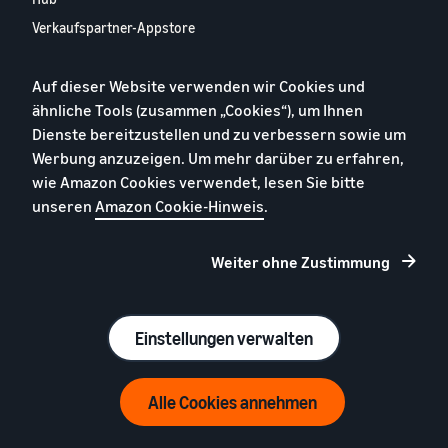
Verkaufspartner-Appstore
Europäischer
Verkaufspartner-Bericht
Auf dieser Website verwenden wir Cookies und
2024
ähnliche Tools (zusammen „Cookies“), um Ihnen
Kontaktieren Sie uns
Dienste bereitzustellen und zu verbessern sowie um
Werbung anzuzeigen. Um mehr darüber zu erfahren,
wie Amazon Cookies verwendet, lesen Sie bitte
Datenschutzerklärung
unseren
Amazon Cookie-Hinweis
.
Cookies
Allgemeine Geschäftsbedingungen
Weiter ohne Zustimmung
Impressum
© 2026 Amazon.com, Inc. oder Tochtergesellschaften
Einstellungen verwalten
Alle Cookies annehmen