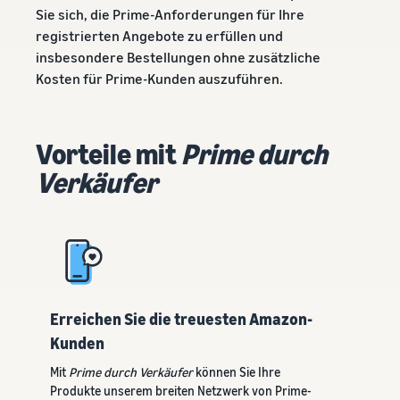
Nächste sein?
Sie sich, die Prime-Anforderungen für Ihre
Registrieren Sie Ihre Marke bei
verkauft
Niedrigere
registrierten Angebote zu erfüllen und
Amazon und erhalten Sie
Versandkosten
Zugang zu Markenschutz und
insbesondere Bestellungen ohne zusätzliche
Wie man Tierfutter
für Ihre
Marketing-Tools
Kosten für Prime-Kunden auszuführen.
online verkauft
niedrigpreisigen
Bauen Sie Ihr
Produkte
Tierfuttergeschäft aus
Informieren Sie sich
Vorteile mit
Prime durch
über die Tarife für
Wie man
Niedrigpreisartikel von
Verkäufer
Nahrungsergänzungsmittel
Versand durch Amazon
online verkauft
für berechtigte
Erweitern Sie Ihren Online-
Produkte mit einem
Verkauf von
Preis von bis zu €20.
Nahrungsergänzungsmitteln
Wie man Kopfhörer
online verkauft
Erreichen Sie die treuesten Amazon-
Verkaufen Sie Kopfhörer an
Kunden
Kunden weltweit
Mit
Prime durch Verkäufer
können Sie Ihre
Produkte unserem breiten Netzwerk von Prime-
Wie man T-Shirts online