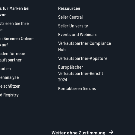
s für Marken bei
Ressourcen
zon
Seller Central
strieren Sie Ihre
Seller University
ke
Events und Webinare
n Sie einen Online-
Verkaufspartner Compliance
 auf
Hub
faden für neue
Verkaufspartner-Appstore
aufspartner
Europäischer
studien
Verkaufspartner-Bericht
enanalyse
2024
e schützen
Kontaktieren Sie uns
d Registry
Weiter ohne Zustimmung