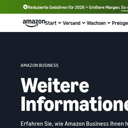
Reduzierte Gebühren für 2026 = Größere Margen.
So 
English - GB
Deutsch - DE
Start
Versand
Wachsen
Preisge
中文 - CN
Beginnen Sie mit dem Verkauf bei
Übersicht über die Auftragsabwicklung
Erreichen Sie mehr Kunden
Informieren Sie sich über Gebühren und
Mehr erfahren mit Webinaren &
Amazon
Kosten
Wissenshubs
Versand durch Amazon
Werben Sie mit Amazon
Verkaufstarif wählen
Preisübersicht
Online-Handel Blog
Lagern Sie Versand Retouren und Kundenservice aus
Werben Sie im und außerhalb des Amazon Stores
AMAZON BUSINESS
Verkaufstarife vergleichen
Geschäft kosteneffizient ausbauen
Erfahren Sie mehr über Konzepte des Online-Verkaufs
Weitere
Aufträge aus Ihrem eigenen Lager abwickeln
B2B-Verkauf
Verkäuferkonto erstellen
Verkaufstarife vergleichen
Seller University
Profitieren Sie von schnelleren, günstigeren und
Verbinden Sie sich mit Geschäftskunden
präziseren Lieferungen
Schritte zum Erstellen eines Verkäuferkontos
Verkaufstarife vergleichen und auswählen
Trainings- und Lernressourcen, die Unternehmen dabei
Information
überprüfen
helfen, bei Amazon erfolgreich zu sein
Global verkaufen
Neue Produkte einführen
Verkaufsgebühren
Verkaufen Sie an Amazon-Kunden weltweit
Produktangebote erstellen
Erfolgsgeschichten von Verkäufern
Erhalten Sie 10% Rabatt auf Verkäufe und kostenlose
Verkaufsgebühren im Überblick
Lagerung mit FBA
Produktangebote erstellen oder übernehmen
Sind Sie bereit, Ihre Erfolgsgeschichte zu starten?
Erhalten Sie personalisierte Empfehlungen
Erfahren Sie, wie Amazon Business Ihnen h
Versandgebühren
Wie Ihr Marketplace-Berater Sie beim Wachstum auf