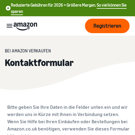
Reduzierte Gebühren für 2026 = Größere Margen.
So viel können Sie
sparen
Registrieren
Start
BEI AMAZON VERKAUFEN
Kontaktformular
Beginnen
Versand
Sie mit
中
dem
Verkauf
文
Übersicht über die
Wachsen
bei
Auftragsabwicklung
-
Amazon
CN
Erreichen
Bitte geben Sie Ihre Daten in die Felder unten ein und wir
Preisgestaltung
Versand durch Amazon
English
Sie mehr
werden uns in Kürze mit Ihnen in Verbindung setzen.
Verkaufstarif wählen
Lagern Sie Versand
- GB
Kunden
Wenn Sie Hilfe bei Ihren Einkäufen oder Bestellungen bei
Verkaufstarife vergleichen
Retouren und
Informieren
Amazon.co.uk benötigen, verwenden Sie dieses Formular
Lernen
Kundenservice aus
Deutsch