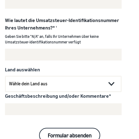
verkauft
Erweitern Sie Ihre T-Shirt-
Marke
Wie lautet die Umsatzsteuer-Identifikationsnummer
Ihres Unternehmens?*
1
Geben Sie bitte "N/A" an, falls Ihr Unternehmen über keine
Umsatzsteuer-Identifikationsnummer verfügt
Land auswählen
Geschäftsbeschreibung und/oder Kommentare*
Formular absenden