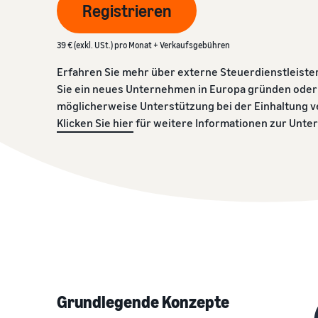
Registrieren
Kundenbestellungen erfüllen
Bestellungen versenden
Umsatzsteuer-Wissenszentrum
Amazon unterstützen kann
Kostenübersicht für dieses beliebte Programm erhalten
Lernen Sie geeignete Lösungen für Ihre Sendungen
Produkte an Kund:innen bringen
Alles Wichtige rund um die Umsatzsteuer auf einen Blick
kennen
39 € (exkl. USt.) pro Monat + Verkaufsgebühren
Häufig gestellte Fragen ansehen
Erfahren Sie mehr über externe Steuerdienstleiste
Häufig gestellte Fragen ansehen
Umsatzrechner
Sie ein neues Unternehmen in Europa gründen oder
Berechnen Sie Gebühren und Kosten für ein Produkt,
Häufig gestellte Fragen ansehen
möglicherweise Unterstützung bei der Einhaltung 
vergleichen Sie Versandmethoden
Klicken Sie hier
für weitere Informationen zur Unte
Häufig gestellte Fragen ansehen
Häufig gestellte Fragen ansehen
Grundlegende Konzepte