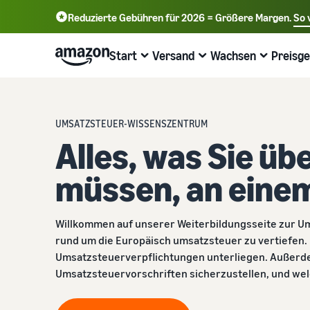
Reduzierte Gebühren für 2026 = Größere Margen.
So 
English - GB
Deutsch - DE
Start
Versand
Wachsen
Preisge
中文 - CN
Beginnen Sie mit dem Verkauf bei
Übersicht über die Auftragsabwicklung
Erreichen Sie mehr Kunden
Informieren Sie sich über Gebühren und
Mehr erfahren mit Webinaren &
Amazon
Kosten
Wissenshubs
UMSATZSTEUER-WISSENSZENTRUM
Versand durch Amazon
Werben Sie mit Amazon
Alles, was Sie ü
Verkaufstarif wählen
Preisübersicht
Online-Handel Blog
Lagern Sie Versand Retouren und Kundenservice aus
Werben Sie im und außerhalb des Amazon Stores
Verkaufstarife vergleichen
Geschäft kosteneffizient ausbauen
Erfahren Sie mehr über Konzepte des Online-Verkaufs
müssen, an eine
Aufträge aus Ihrem eigenen Lager abwickeln
B2B-Verkauf
Verkäuferkonto erstellen
Verkaufstarife vergleichen
Seller University
Profitieren Sie von schnelleren, günstigeren und
Verbinden Sie sich mit Geschäftskunden
präziseren Lieferungen
Schritte zum Erstellen eines Verkäuferkontos
Verkaufstarife vergleichen und auswählen
Trainings- und Lernressourcen, die Unternehmen dabei
Willkommen auf unserer Weiterbildungsseite zur Ums
überprüfen
helfen, bei Amazon erfolgreich zu sein
Global verkaufen
rund um die Europäisch umsatzsteuer zu vertiefen. H
Neue Produkte einführen
Verkaufsgebühren
Verkaufen Sie an Amazon-Kunden weltweit
Umsatzsteuerverpflichtungen unterliegen. Außerdem
Produktangebote erstellen
Erfolgsgeschichten von Verkäufern
Erhalten Sie 10% Rabatt auf Verkäufe und kostenlose
Verkaufsgebühren im Überblick
Umsatzsteuervorschriften sicherzustellen, und we
Lagerung mit FBA
Produktangebote erstellen oder übernehmen
Sind Sie bereit, Ihre Erfolgsgeschichte zu starten?
Erhalten Sie personalisierte Empfehlungen
Versandgebühren
Wie Ihr Marketplace-Berater Sie beim Wachstum auf