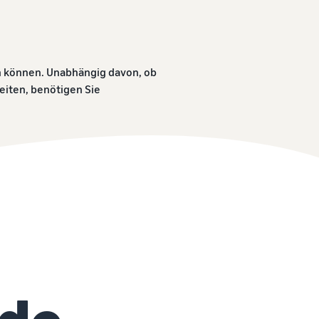
Wie man Kopfhörer online verkauft
Verkaufen Sie Kopfhörer an Kunden weltweit
Wie man T-Shirts online verkauft
n können. Unabhängig davon, ob
Erweitern Sie Ihre T-Shirt-Marke
iten, benötigen Sie