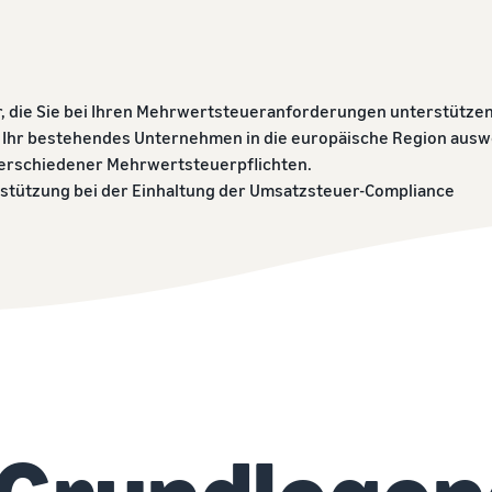
Verkaufen Sie über die Grenzen von UK und EU
Markenregistrierung
Erschließen Sie nahtlos neue Märkte
Verkaufsprogramme erkunden
Markenstart bei Amazon
Erstellen Sie Ihre Verkaufsstrategie mit verschiedenen
Programmen
r, die Sie bei Ihren Mehrwertsteueranforderungen unterstütze
 Ihr bestehendes Unternehmen in die europäische Region auswe
verschiedener Mehrwertsteuerpflichten.
rstützung bei der Einhaltung der Umsatzsteuer-Compliance