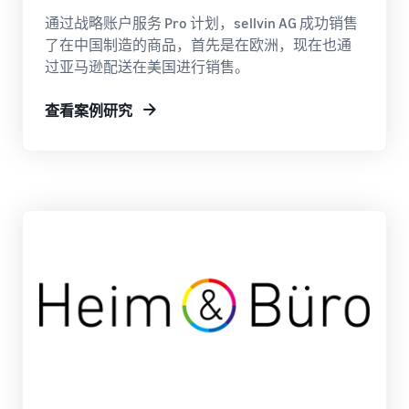
的运营
教
从较低的亚马逊物流费率开
通过战略账户服务 Pro 计划，sellvin AG 成功销售
程
卖
始
了在中国制造的商品，首先是在欧洲，现在也通
了解销售计划
家
过亚马逊配送在美国进行销售。
成
通过各种计划制定您的销售
收入
什么是直运？
跨英国和欧盟边境销
功
策略
计算
售
将整个配送流程外包 — 从制
凭借亚
案
查看案例研究
器
无缝开拓新市场
造商到买家
马逊的
例
计算各
影响力
种配送
和工
电子商务指南
方式下
具，
电子商务持续成功的挑战、
商品的
Skipper
技巧和策略
费用和
的高品
品牌
成本
质鱼类
注册
库存管理变得简单
针对
动物饲
利用亚马逊进行有效库存管
在亚马
低价
料已从
理的技巧
逊注册
产品
本地理
您的品
念转变
的更
牌，即
为一家
低运
可获得
开
蓬勃发
费
品牌保
始
展的公
对于价
护和营
司。真
销
格不超
销工具