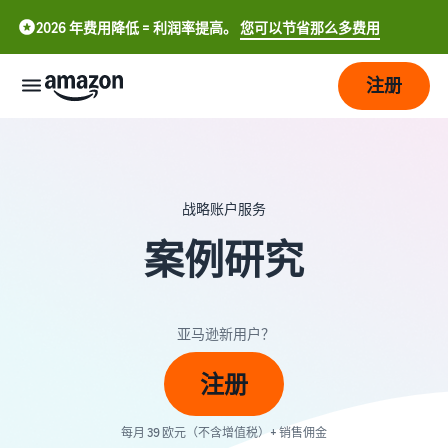
2026 年费用降低 = 利润率提高。
您可以节省那么多费用
注册
开
始
战略账户服务
配
开
送
案例研究
始
在
亚
发
订
马
中
展
单
逊
亚马逊新用户？
处
文
开
理
-
定
吸
店
注册
概
CN
价
引
览
更
选择销售计划
每月 39 欧元（不含增值税）+ 销售佣金
English
多