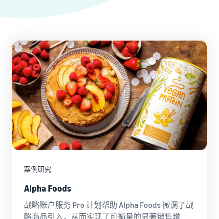
学
了
比较销售计划
- GB
买
亚马逊物流
习
解
家
外包配送、退货和客户服务
费
Deutsch
创建卖家账户
用
- DE
查看创建卖家账户的步骤
利
处理您自己仓库的订
和
通过亚马逊做广告
用
单
成
在亚马逊店铺内外投放广告
Dansk
网
创建商品信息
受益于更快、更便宜、更准
本
- DK
络
创建或采用商品信息
确的交付服务
B2B 销售
研
Türk
与企业买家建立联系
讨
价格概览
配送订单
推出新商品
- TR
会
经济高效地拓展业务
将商品带给买家
使用亚马逊物流可获得 10%
和
在全球销售
的销售折扣和免费仓储
čeština
知
向全球的亚马逊买家销售商
比较销售计划
- CZ
识
品
比较并选择销售计划
这
配送买家订单
中
可
了解适合您的货件的解决方
Magyar
心
获取个性化推荐
销售佣金
以
案
- HU
案例研究
了
您的商城顾问如何帮助您在
让
销售佣金概览
解
亚马逊上成长
您
Alpha Foods
Română
销售额计算器
更
更
- RO
配送费用
计算商品的费用和成本，比
多
战略账户服务 Pro 计划帮助 Alpha Foods 微调了战
轻
较配送方式
获取这个热门计划的成本概
信
略商品引入，从而实现了可衡量的显著销售增