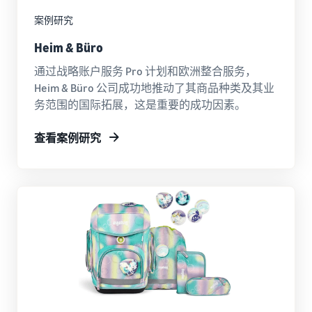
实的故
售
过 20 欧
事，真
时
案例研究
元的符
正的成
需
合条件
Heim & Büro
长。您
求
的商
能成为
旺
品，了
通过战略账户服务 Pro 计划和欧洲整合服务，
下一个
盛
解亚马
Heim & Büro 公司成功地推动了其商品种类及其业
吗？
的
逊物流
务范围的国际拓展，这是重要的成功因素。
的低价
商
商品配
品
查看案例研究
送费
率。
如何在线销售宠物食
品
拓展您的宠物食品业务
如何在线销售膳食补
充剂
扩大您的膳食补充剂在线销
量
如何在线销售耳机