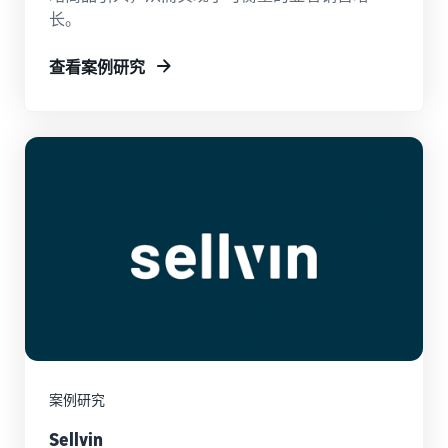
了
松
览
息
长。
解
地
更
入
拓
多
在线交易博客
查看案例研究
门
评
展
工
了解有关在线销售方案的更
估
您
具
多信息
费
的
新手指南
中
用
业
文
开始销售前的重要事项
卖家大学
和
在亚马逊翻新商品上
务
帮助公司在亚马逊上取得成
销售商品
成
登
新销售合作伙伴指南
功的培训和学习资源
向全球数百万亚马逊买家销
录
本
利用推荐的措施，第一年的
在欧洲拓展业务
售翻新和二手商品
销量最多可提高 9 倍
节省 53％ 的配送费用，在
卖家成功案例
注
收入计算器
欧盟拓展业务
册
准备好开始您的成功案例了
销售手工制品
估算您在亚马逊的销售数据
亚马逊物流
吗？
在全球范围内销售您的手工
外包配送、退货和客户服务
通过各种渠道处理订
制品
单
估算运费
增值税知识中心
使用亚马逊物流库存通过其
比较基于配送方式的成本估
品牌注册
有关增值税的所有重要事项
应用程序商店销售合
他渠道进行销售
算
在亚马逊启动品牌
作伙伴
一览
案例研究
寻找经亚马逊批准的软件合
销售低成本商品，吸
作伙伴，以自动化和管理您
Sellvin
引数百万买家