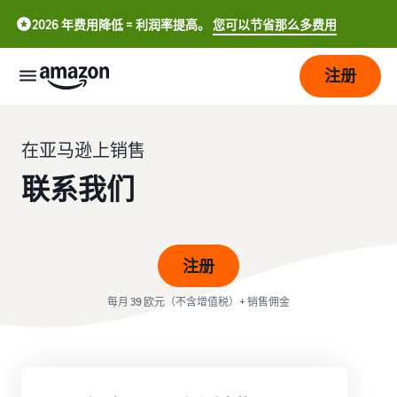
2026 年费用降低 = 利润率提高。
您可以节省那么多费用
注册
开
始
在亚马逊上销售
联系我们
配
开
送
始
在
亚
注册
发
订
马
中
展
单
逊
每月 39 欧元（不含增值税）+ 销售佣金
处
文
开
理
-
定
吸
店
概
CN
价
引
览
更
选择销售计划
English
多