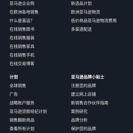
的运营
教
亚马逊企业购
新选品计划
从较低的亚马逊物流费率开
程
卖
在欧洲各地销售
欧洲亚马逊物流
始
了解销售计划
家
什么是直运？
低价商品亚马逊物流费用
成
通过各种计划制定您的销售
收入
什么是直运？
跨英国和欧盟边境销
功
在线销售图书
多渠道配送
策略
计算
售
将整个配送流程外包 — 从制
凭借亚
案
在线销售服装
器
无缝开拓新市场
造商到买家
马逊的
例
计算各
在线销售家具
影响力
种配送
和工
电子商务指南
在线销售手机
方式下
具，
电子商务持续成功的挑战、
在线交易博客
商品的
Skipper
技巧和策略
费用和
的高品
品牌
成本
计划
亚马逊品牌小贴士
质鱼类
注册
库存管理变得简单
针对
动物饲
全球销售
注册您的品牌
利用亚马逊进行有效库存管
在亚马
低价
料已从
广告
建立网上店铺
理的技巧
逊注册
产品
本地理
您的品
战略账户服务
新销售合作伙伴指南
念转变
的更
牌，即
为一家
低运
亚马逊贷款经纪计划
案例研究
可获得
开
蓬勃发
费
品牌保
销售翻新商品
品牌分析
始
展的公
对于价
护和营
司。真
销
查看所有计划
保护您的品牌
格不超
销工具