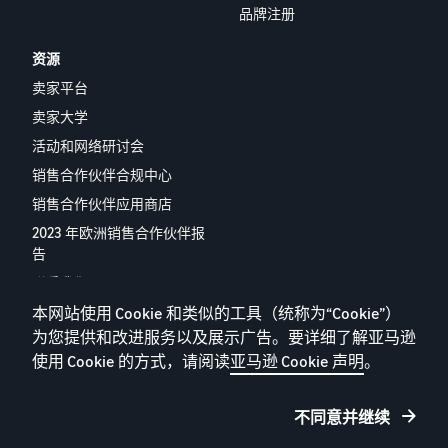
实的故
售
过 20 欧
品牌注册
事，真
时
元的符
正的成
需
合条件
资源
长。您
求
的商
卖家平台
能成为
旺
品，了
下一个
盛
卖家大学
解亚马
吗？
的
逊物流
活动和网络研讨会
的低价
商
销售合作伙伴合规中心
商品配
品
送费
销售合作伙伴应用商店
率。
2023 年欧洲销售合作伙伴报
如何在线销售宠物食
告
品
拓展您的宠物食品业务
联系我们
本网站使用 Cookie 和类似的工具（统称为“Cookie”）
如何在线销售膳食补
为您提供和改进服务以及展示广告。要详细了解亚马逊
充剂
隐私政策
使用 Cookie 的方式，请阅读
亚马逊 Cookie 声明
。
扩大您的膳食补充剂在线销
Cookie
量
条款和条件
不同意并继续
出版说明
如何在线销售耳机