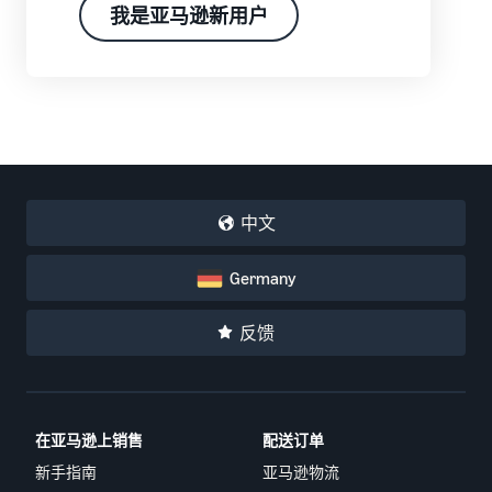
了
松
览
息
我是亚马逊新用户
解
地
更
入
拓
多
在线交易博客
门
评
展
工
了解有关在线销售方案的更
估
您
具
多信息
费
的
新手指南
中
用
业
文
开始销售前的重要事项
卖家大学
和
在亚马逊翻新商品上
务
帮助公司在亚马逊上取得成
销售商品
成
登
新销售合作伙伴指南
中文
功的培训和学习资源
向全球数百万亚马逊买家销
录
本
利用推荐的措施，第一年的
在欧洲拓展业务
售翻新和二手商品
销量最多可提高 9 倍
节省 53％ 的配送费用，在
卖家成功案例
Germany
注
收入计算器
欧盟拓展业务
册
准备好开始您的成功案例了
销售手工制品
估算您在亚马逊的销售数据
亚马逊物流
吗？
在全球范围内销售您的手工
反馈
外包配送、退货和客户服务
通过各种渠道处理订
制品
单
估算运费
增值税知识中心
使用亚马逊物流库存通过其
比较基于配送方式的成本估
品牌注册
有关增值税的所有重要事项
应用程序商店销售合
他渠道进行销售
算
在亚马逊启动品牌
作伙伴
一览
在亚马逊上销售
配送订单
寻找经亚马逊批准的软件合
销售低成本商品，吸
新手指南
亚马逊物流
作伙伴，以自动化和管理您
引数百万买家