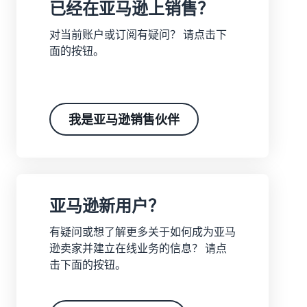
学
了
已经在亚马逊上销售？
比较销售计划
- GB
买
亚马逊物流
习
解
家
外包配送、退货和客户服务
对当前账户或订阅有疑问？ 请点击下
费
Deutsch
创建卖家账户
用
面的按钮。
- DE
查看创建卖家账户的步骤
利
处理您自己仓库的订
和
通过亚马逊做广告
用
单
成
在亚马逊店铺内外投放广告
Dansk
网
创建商品信息
受益于更快、更便宜、更准
本
- DK
络
创建或采用商品信息
确的交付服务
B2B 销售
研
我是亚马逊销售伙伴
Türk
与企业买家建立联系
讨
价格概览
配送订单
推出新商品
- TR
会
经济高效地拓展业务
将商品带给买家
使用亚马逊物流可获得 10%
和
在全球销售
的销售折扣和免费仓储
čeština
知
向全球的亚马逊买家销售商
比较销售计划
- CZ
识
品
比较并选择销售计划
这
亚马逊新用户？
配送买家订单
中
可
了解适合您的货件的解决方
Magyar
心
获取个性化推荐
有疑问或想了解更多关于如何成为亚马
销售佣金
以
案
- HU
了
您的商城顾问如何帮助您在
让
逊卖家并建立在线业务的信息？ 请点
销售佣金概览
解
亚马逊上成长
您
击下面的按钮。
Română
销售额计算器
更
更
- RO
配送费用
计算商品的费用和成本，比
多
轻
较配送方式
获取这个热门计划的成本概
信