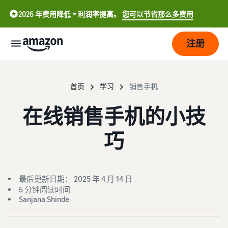
2026 年费用降低 = 利润率提高。
您可以节省那么多费用
注册
开
始
首页
学习
销售手机
在线销售手机的小技
配
开
送
始
巧
在
亚
发
订
马
中
展
单
逊
处
文
最后更新日期： 2025 年 4 月 14 日
开
理
5 分钟阅读时间
-
定
吸
店
概
Sanjana Shinde
CN
价
引
览
更
选择销售计划
English
多