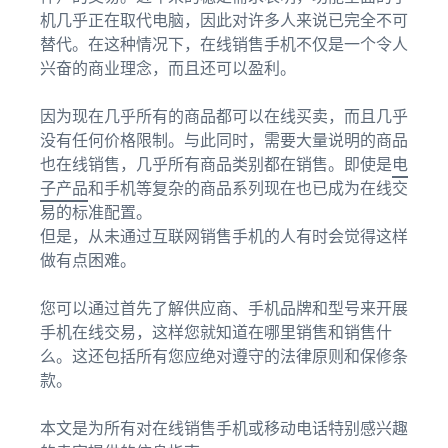
的运营
教
机几乎正在取代电脑，因此对许多人来说已完全不可
从较低的亚马逊物流费率开
程
卖
始
替代。在这种情况下，在线销售手机不仅是一个令人
了解销售计划
家
兴奋的商业理念，而且还可以盈利。
成
通过各种计划制定您的销售
收入
什么是直运？
跨英国和欧盟边境销
功
策略
计算
售
将整个配送流程外包 — 从制
因为现在几乎所有的商品都可以在线买卖，而且几乎
凭借亚
案
器
无缝开拓新市场
造商到买家
马逊的
没有任何价格限制。与此同时，需要大量说明的商品
例
计算各
影响力
也在线销售，几乎所有商品类别都在销售。即使是
电
种配送
和工
电子商务指南
子产品
和手机等复杂的商品系列现在也已成为在线交
方式下
具，
电子商务持续成功的挑战、
易的标准配置。
商品的
Skipper
技巧和策略
但是，从未通过互联网销售手机的人有时会觉得这样
费用和
的高品
品牌
成本
做有点困难。
质鱼类
注册
库存管理变得简单
针对
动物饲
利用亚马逊进行有效库存管
在亚马
低价
料已从
您可以通过首先了解供应商、手机品牌和型号来开展
理的技巧
逊注册
产品
本地理
手机在线交易，这样您就知道在哪里销售和销售什
您的品
念转变
的更
么。这还包括所有您应绝对遵守的法律原则和保修条
牌，即
为一家
低运
款。
可获得
开
蓬勃发
费
品牌保
始
展的公
对于价
护和营
本文是为所有对在线销售手机或移动电话特别感兴趣
司。真
销
格不超
销工具