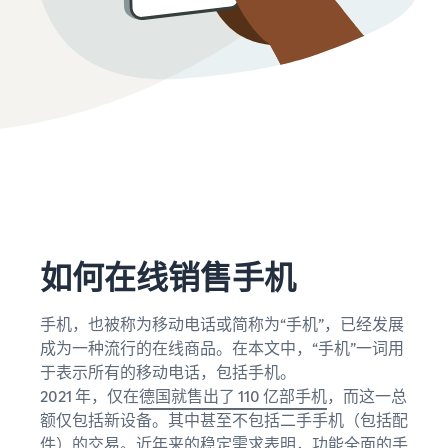
了
松
览
息
解
地
更
入
拓
多
在线交易博客
门
评
展
工
了解有关在线销售方案的更
估
您
具
多信息
费
的
新手指南
中
用
业
文
开始销售前的重要事项
卖家大学
和
在亚马逊翻新商品上
务
帮助公司在亚马逊上取得成
销售商品
成
登
新销售合作伙伴指南
功的培训和学习资源
向全球数百万亚马逊买家销
录
本
利用推荐的措施，第一年的
在欧洲拓展业务
售翻新和二手商品
销量最多可提高 9 倍
节省 53％ 的配送费用，在
卖家成功案例
注
收入计算器
欧盟拓展业务
如何在线销售手机
册
准备好开始您的成功案例了
销售手工制品
估算您在亚马逊的销售数据
亚马逊物流
吗？
在全球范围内销售您的手工
外包配送、退货和客户服务
通过各种渠道处理订
制品
手机，也被称为移动电话或简称为“手机”，已经发展
单
估算运费
增值税知识中心
成为一种流行的在线商品。在本文中，“手机”一词用
使用亚马逊物流库存通过其
比较基于配送方式的成本估
品牌注册
有关增值税的所有重要事项
应用程序商店销售合
于表示所有的移动电话，包括手机。
他渠道进行销售
算
在亚马逊启动品牌
作伙伴
一览
2021 年，仅在
德国就售出了 110 亿部手机
，而这一总
寻找经亚马逊批准的软件合
额仅包括新设备。其中甚至不包括二手手机（包括配
销售低成本商品，吸
作伙伴，以自动化和管理您
件）的交易。近年来的稳定需求表明，功能全面的手
引数百万买家