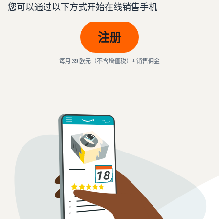
学
了
比较销售计划
您可以通过以下方式开始在线销售手机
- GB
买
亚马逊物流
习
解
家
外包配送、退货和客户服务
费
Deutsch
创建卖家账户
注册
用
- DE
查看创建卖家账户的步骤
利
处理您自己仓库的订
和
通过亚马逊做广告
用
单
成
在亚马逊店铺内外投放广告
Dansk
每月 39 欧元（不含增值税）+ 销售佣金
网
创建商品信息
受益于更快、更便宜、更准
本
- DK
络
创建或采用商品信息
确的交付服务
B2B 销售
研
Türk
与企业买家建立联系
讨
价格概览
配送订单
推出新商品
- TR
会
经济高效地拓展业务
将商品带给买家
使用亚马逊物流可获得 10%
和
在全球销售
的销售折扣和免费仓储
čeština
知
向全球的亚马逊买家销售商
比较销售计划
- CZ
识
品
比较并选择销售计划
这
配送买家订单
中
可
了解适合您的货件的解决方
Magyar
心
获取个性化推荐
销售佣金
以
案
- HU
了
您的商城顾问如何帮助您在
让
销售佣金概览
解
亚马逊上成长
您
Română
销售额计算器
更
更
- RO
配送费用
计算商品的费用和成本，比
多
轻
较配送方式
获取这个热门计划的成本概
信