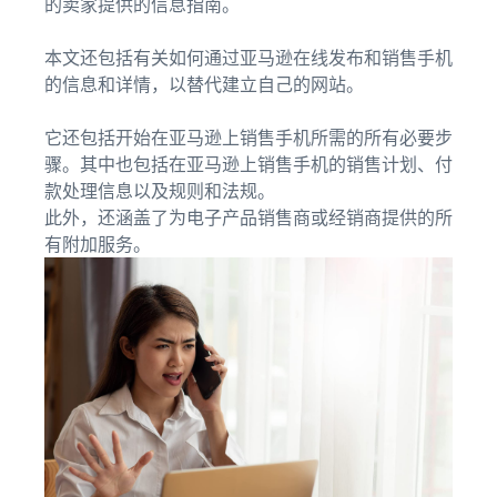
的卖家提供的信息指南。
实的故
售
过 20 欧
事，真
时
元的符
正的成
需
本文还包括有关如何通过亚马逊在线发布和销售手机
合条件
长。您
求
的信息和详情，以替代建立自己的网站。
的商
能成为
旺
品，了
下一个
盛
解亚马
它还包括开始在亚马逊上销售手机所需的所有必要步
吗？
的
逊物流
骤。其中也包括在亚马逊上销售手机的销售计划、付
的低价
商
款处理信息以及规则和法规。
商品配
品
此外，还涵盖了为电子产品销售商或经销商提供的所
送费
有附加服务。
率。
如何在线销售宠物食
品
拓展您的宠物食品业务
如何在线销售膳食补
充剂
扩大您的膳食补充剂在线销
量
如何在线销售耳机