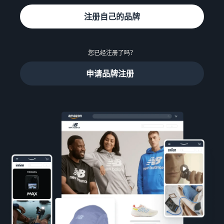
学
了
比较销售计划
- GB
买
亚马逊物流
习
解
注册自己的品牌
家
外包配送、退货和客户服务
费
Deutsch
创建卖家账户
用
- DE
查看创建卖家账户的步骤
利
处理您自己仓库的订
和
通过亚马逊做广告
用
您已经注册了吗？
单
成
在亚马逊店铺内外投放广告
Dansk
网
创建商品信息
受益于更快、更便宜、更准
本
- DK
申请品牌注册
络
创建或采用商品信息
确的交付服务
B2B 销售
研
Türk
与企业买家建立联系
讨
价格概览
配送订单
推出新商品
- TR
会
经济高效地拓展业务
将商品带给买家
使用亚马逊物流可获得 10%
和
在全球销售
的销售折扣和免费仓储
čeština
知
向全球的亚马逊买家销售商
比较销售计划
- CZ
识
品
比较并选择销售计划
这
配送买家订单
中
可
了解适合您的货件的解决方
Magyar
心
获取个性化推荐
销售佣金
以
案
- HU
了
您的商城顾问如何帮助您在
让
销售佣金概览
解
亚马逊上成长
您
Română
销售额计算器
更
更
- RO
配送费用
计算商品的费用和成本，比
多
轻
较配送方式
获取这个热门计划的成本概
信