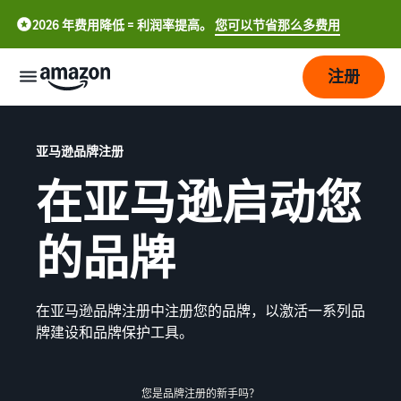
2026 年费用降低 = 利润率提高。
您可以节省那么多费用
注册
开
始
亚马逊品牌注册
在亚马逊启动您
配
开
送
始
的品牌
在
亚
发
订
马
中
展
单
逊
处
在亚马逊品牌注册中注册您的品牌，以激活一系列品
文
开
理
牌建设和品牌保护工具。
-
定
吸
店
概
CN
价
引
览
更
选择销售计划
English
您是品牌注册的新手吗？
多