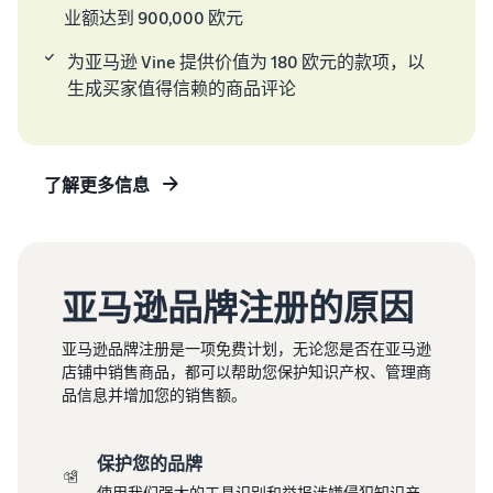
实的故
售
过 20 欧
业额达到 900,000 欧元
事，真
时
元的符
正的成
需
合条件
为亚马逊 Vine 提供价值为 180 欧元的款项，以
长。您
求
的商
生成买家值得信赖的商品评论
能成为
旺
品，了
下一个
盛
解亚马
吗？
的
逊物流
的低价
商
了解更多信息
商品配
品
送费
率。
如何在线销售宠物食
品
亚马逊品牌注册的原因
拓展您的宠物食品业务
亚马逊品牌注册是一项免费计划，无论您是否在亚马逊
如何在线销售膳食补
店铺中销售商品，都可以帮助您保护知识产权、管理商
充剂
品信息并增加您的销售额。
扩大您的膳食补充剂在线销
量
保护您的品牌
如何在线销售耳机
使用我们强大的工具识别和举报涉嫌侵犯知识产