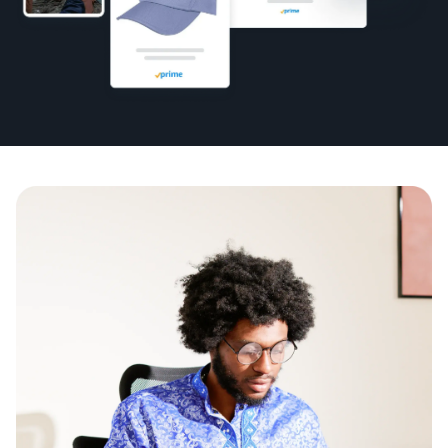
了
松
览
息
解
地
更
入
拓
多
在线交易博客
门
评
展
工
了解有关在线销售方案的更
估
您
具
多信息
费
的
新手指南
中
用
业
文
开始销售前的重要事项
卖家大学
和
在亚马逊翻新商品上
务
帮助公司在亚马逊上取得成
销售商品
成
登
新销售合作伙伴指南
功的培训和学习资源
向全球数百万亚马逊买家销
录
本
利用推荐的措施，第一年的
在欧洲拓展业务
售翻新和二手商品
销量最多可提高 9 倍
节省 53％ 的配送费用，在
卖家成功案例
注
收入计算器
欧盟拓展业务
册
准备好开始您的成功案例了
销售手工制品
估算您在亚马逊的销售数据
亚马逊物流
吗？
在全球范围内销售您的手工
外包配送、退货和客户服务
通过各种渠道处理订
制品
单
估算运费
增值税知识中心
使用亚马逊物流库存通过其
比较基于配送方式的成本估
品牌注册
有关增值税的所有重要事项
应用程序商店销售合
他渠道进行销售
算
在亚马逊启动品牌
作伙伴
一览
寻找经亚马逊批准的软件合
销售低成本商品，吸
作伙伴，以自动化和管理您
引数百万买家