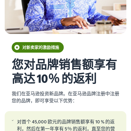
的运营
教
从较低的亚马逊物流费率开
程
卖
始
了解销售计划
家
成
通过各种计划制定您的销售
收入
什么是直运？
跨英国和欧盟边境销
功
策略
计算
售
将整个配送流程外包 — 从制
凭借亚
案
器
无缝开拓新市场
造商到买家
马逊的
例
计算各
影响力
对新卖家的激励措施
种配送
和工
电子商务指南
方式下
具，
电子商务持续成功的挑战、
您对品牌销售额享有
商品的
Skipper
技巧和策略
费用和
的高品
品牌
高达 10％ 的返利
成本
质鱼类
注册
库存管理变得简单
针对
动物饲
利用亚马逊进行有效库存管
在亚马
低价
料已从
理的技巧
逊注册
我们在亚马逊投资新品牌。在亚马逊品牌注册中注册
产品
本地理
您的品
您的品牌，即可享受以下优势：
念转变
的更
牌，即
为一家
低运
可获得
开
蓬勃发
费
品牌保
始
展的公
对首个 45,000 欧元的品牌销售额享有 10 % 的返
对于价
护和营
司。真
销
利，然后在第一年享有 5％ 的返利，直至您的营
格不超
销工具