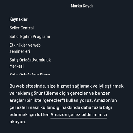
Marka Kaydı
Kaynaklar
Seller Central
Satıcı Eğitim Programı
Etkinlikler ve web
seminerleri
Satış Ortağı Uyumluluk
Merkezi
Satış Ortağı App Store
Avrupa Satış Ortağı Raporu
Bu web sitesinde, size hizmet sağlamak ve iyileştirmek
2024
ve reklam görüntülemek için çerezler ve benzer
Bize Ulaşın
araçlar (birlikte "çerezler") kullanıyoruz. Amazon'un
çerezleri nasıl kullandığı hakkında daha fazla bilgi
edinmek için lütfen
Amazon çerez bildirimimizi
Gizlilik bildirimi
okuyun.
Çerezler