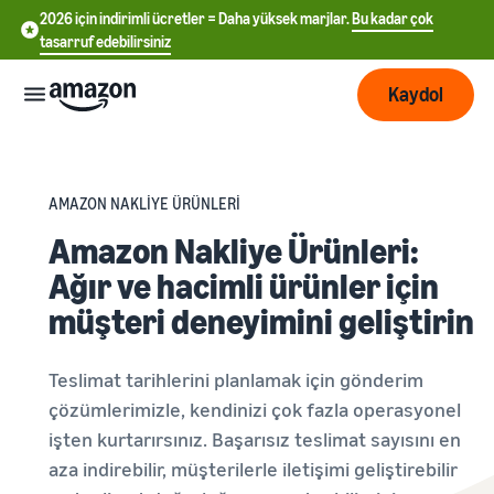
2026 için indirimli ücretler = Daha yüksek marjlar.
Bu kadar çok
tasarruf edebilirsiniz
Kaydol
Başlayın
AMAZON NAKLİYE ÜRÜNLERİ
Amazon’da
Amazon Nakliye Ürünleri:
Lojistik
中
satışa
Ağır ve hacimli ürünler için
başlayın
文
müşteri deneyimini geliştirin
İşinizi
Sipariş
-
Büyütün
işlemeye
CN
Satış tarifesi seçin
genel
Satış oranlarını karşılaştırın
Teslimat tarihlerini planlamak için gönderim
bakış
English
Daha
Ücretlendirme
çözümlerimizle, kendinizi çok fazla operasyonel
- GB
fazla
Satıcı hesabı oluşturun
işten kurtarırsınız. Başarısız teslimat sayısını en
müşteriye
Amazon Lojistik - FBA
Satıcı hesabı oluşturma
Deutsch
aza indirebilir, müşterilerle iletişimi geliştirebilir
ulaşın
Nakliye iadeleri ve müşteri
Ücretler
adımlarını kontrol edin
Öğrenin
- DE