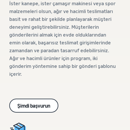
için daha
İster kanepe, ister çamaşır makinesi veya spor
büyütün
koruma
düşük
ve
malzemeleri olsun, ağır ve hacimli teslimatları
kargo
pazarlama
Gıda takviyeleri
basit ve rahat bir şekilde planlayarak müşteri
maliyetleri
araçları
internetten nasıl
deneyimi geliştirebilirsiniz. Müşterilerin
Fiyatı 20 euroya
elde edin
satılır?
kadar olan
gönderilerini almak için evde olduklarından
İnternetten gıda takviyesi
uygun ürünler
satışlarınızı genişletin
emin olarak, başarısız teslimat girişimlerinde
için düşük
zamandan ve paradan tasarruf edebilirsiniz.
fiyatlı Amazon
Kulaklık internetten
Lojistik ürün
Ağır ve hacimli ürünler için program, iki
nasıl satılır?
tarifelerini
gönderim yöntemine sahip bir gönderi şablonu
Dünya çapındaki
inceleyin.
içerir.
müşterilere kulaklık satın
Tişört internetten nasıl
satılır?
Tişört markanızı büyütün
Şimdi başvurun