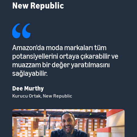
New Republic
Amazon'da moda markaları tüm
Am
potansiyellerini ortaya çıkarabilir ve
is
muazzam bir değer yaratılmasını
Su
sağlayabilir.
Ba
Dee Murthy
Kurucu Ortak, New Republic