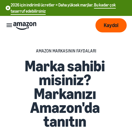
2026 için indirimli ücretler = Daha yüksek marjlar.
Bu kadar çok
tasarruf edebilirsiniz
Kaydol
Başlayın
AMAZON MARKASININ FAYDALARI
Marka sahibi
Amazon’da
Lojistik
中
satışa
misiniz?
başlayın
文
İşinizi
Sipariş
-
Markanızı
Büyütün
işlemeye
CN
Satış tarifesi seçin
genel
Satış oranlarını karşılaştırın
Amazon'da
bakış
English
Daha
Ücretlendirme
- GB
fazla
Satıcı hesabı oluşturun
tanıtın
müşteriye
Amazon Lojistik - FBA
Satıcı hesabı oluşturma
Deutsch
ulaşın
Nakliye iadeleri ve müşteri
Ücretler
adımlarını kontrol edin
Öğrenin
- DE