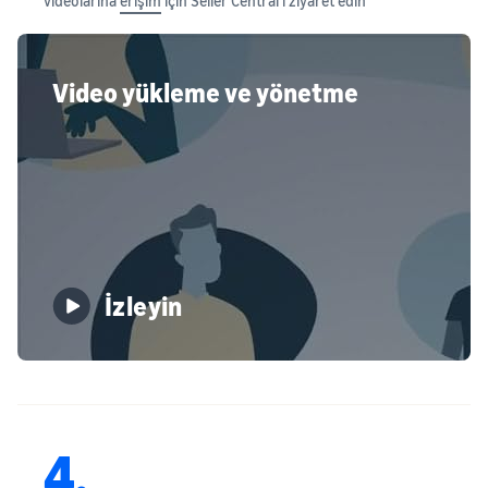
videolarına
erişim
için Seller Central’ı ziyaret edin
Video yükleme ve yönetme
İzleyin
4.