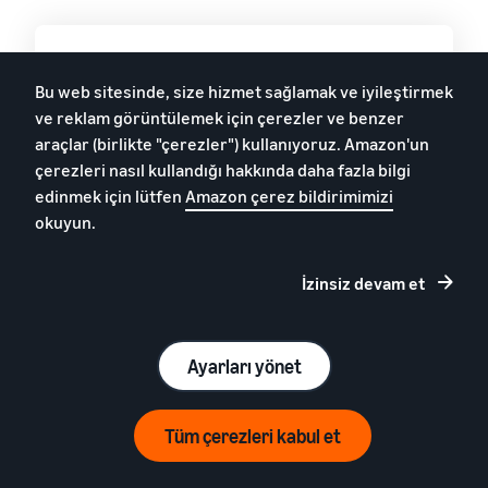
Amazon'da markanızı
Bu web sitesinde, size hizmet sağlamak ve iyileştirmek
oluşturmak,
ve reklam görüntülemek için çerezler ve benzer
araçlar (birlikte "çerezler") kullanıyoruz. Amazon'un
geliştirmek ve
çerezleri nasıl kullandığı hakkında daha fazla bilgi
korumak için şimdi
edinmek için lütfen
Amazon çerez bildirimimizi
kaydolun.
okuyun.
İzinsiz devam et
Amazon'da satış yapmak, bir veya daha
fazla ürün satıp satmamanıza
bakılmaksızın milyonlarca potansiyel
Ayarları yönet
müşteriye ulaşmanızı sağlar. Hesap
yapılandırmanız Avrupa genelinde satış
Tüm çerezleri kabul et
yapılacak şekilde ayarlanır. *