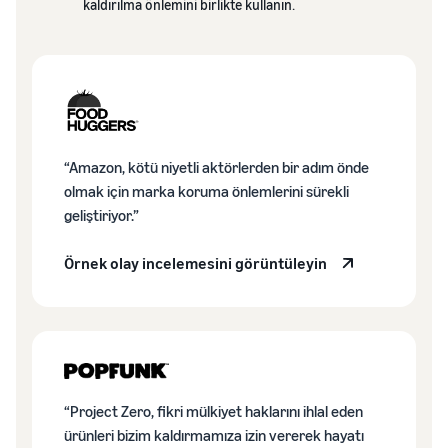
için daha
kaldırılma önlemini birlikte kullanın.
büyütün
koruma
düşük
ve
kargo
pazarlama
Gıda takviyeleri
maliyetleri
araçları
internetten nasıl
Fiyatı 20 euroya
elde edin
satılır?
kadar olan
İnternetten gıda takviyesi
uygun ürünler
satışlarınızı genişletin
için düşük
“Amazon, kötü niyetli aktörlerden bir adım önde
fiyatlı Amazon
olmak için marka koruma önlemlerini sürekli
Kulaklık internetten
Lojistik ürün
nasıl satılır?
geliştiriyor.”
tarifelerini
Dünya çapındaki
inceleyin.
müşterilere kulaklık satın
Örnek olay incelemesini görüntüleyin
Tişört internetten nasıl
satılır?
Tişört markanızı büyütün
“Project Zero, fikri mülkiyet haklarını ihlal eden
ürünleri bizim kaldırmamıza izin vererek hayatı