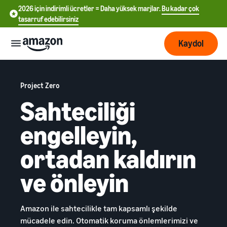
2026 için indirimli ücretler = Daha yüksek marjlar.
Bu kadar çok
tasarruf edebilirsiniz
Kaydol
Başlayın
Project Zero
Sahteciliği
Amazon’da
Lojistik
中
satışa
engelleyin,
başlayın
文
İşinizi
Sipariş
-
ortadan kaldırın
Büyütün
işlemeye
CN
Satış tarifesi seçin
genel
ve önleyin
Satış oranlarını karşılaştırın
bakış
English
Daha
Ücretlendirme
- GB
fazla
Satıcı hesabı oluşturun
müşteriye
Amazon Lojistik - FBA
Amazon ile sahtecilikle tam kapsamlı şekilde
Satıcı hesabı oluşturma
Deutsch
ulaşın
Nakliye iadeleri ve müşteri
Ücretler
adımlarını kontrol edin
mücadele edin. Otomatik koruma önlemlerimizi ve
Öğrenin
- DE