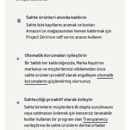
İşinizi otomatikleştirmek ve
araçlarıyla
E-ticaret rehberi
yönetmek için Amazon
Skipper's,
E-ticarette sürdürülebilir
Uygun maliyetli ürünler
onaylı yazılım ortaklarını
yüksek kaliteli,
başarı için zorluklar, ipuçları
satın, milyonlarca
Sahte ürünleri anında kaldırın
keşfedin
balık bazlı evcil
müşteriye ulaşın
ve stratejiler
Sahte liste kayıtlarını aramak ve bunları
Gelir
hayvan
Uygun FBA ücretleriyle
Amazon'un mağazasından hemen kaldırmak için
mamasını yerel
hesaplayıcısı
Satış programlarını
başlayın
Envanter yönetimini
Project Zero'nun self servis aracını kullanın.
bir fikirden
keşfedin
Farklı gönderim
kolaylaştırın
gelişen bir
Çeşitli programlarla satış
yöntemleri için bir
Amazon ile etkili envanter
İngiltere ve AB sınırları
şirkete
stratejinizi oluşturun
ürünün ücret ve
üzerinden satış yapın
yönetimi için ipuçları
Otomatik korumaları iyileştirin
dönüştürdü.
maliyetlerini
Yeni pazarlara sorunsuz bir
Bir taklidi her kaldırdığınızda, Marka Kaydı’nın
Gerçek bir
hesaplayın
şekilde açılın
markanızı ve müşterilerinizi etkilemeden önce
hikaye, gerçek
Satış
sahte ürünleri proaktif olarak engelleyen
otomatik
büyüme.
başlangıcında
korumalarını
güçlendirmiş olursunuz.
Sıradaki siz
talep gören
olabilir misiniz?
ürünler
Marka
Sahteciliği proaktif olarak önleyin
tescili
Sahte birimlerin müşterilere ilk etapta sunulmasını
Evcil hayvan maması
Markanızı
Düşük
veya satılmasını önlemek için benzersiz taranabilir
internetten nasıl
Amazon'a
fiyatlı
kodlar kullanan bir program olan
Transparency
satılır?
kaydedin
ürünleriniz
serileştirme ile sahte ürünlerin derhal ortadan
Evcil hayvan maması işinizi
ve marka