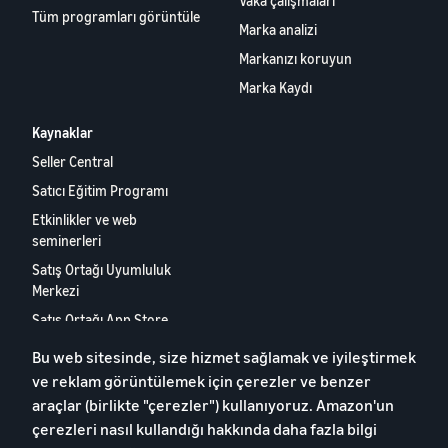
Vaka çalışmaları
Tüm programları görüntüle
Marka analizi
Markanızı koruyun
Marka Kaydı
Kaynaklar
Seller Central
Satıcı Eğitim Programı
Etkinlikler ve web
seminerleri
Satış Ortağı Uyumluluk
Merkezi
Satış Ortağı App Store
Avrupa Satış Ortağı Raporu
Bu web sitesinde, size hizmet sağlamak ve iyileştirmek
2024
ve reklam görüntülemek için çerezler ve benzer
Bize Ulaşın
araçlar (birlikte "çerezler") kullanıyoruz. Amazon'un
çerezleri nasıl kullandığı hakkında daha fazla bilgi