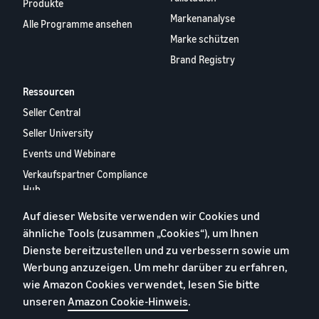
Produkte
Markenanalyse
Alle Programme ansehen
Marke schützen
Brand Registry
Ressourcen
Seller Central
Seller University
Events und Webinare
Verkaufspartner Compliance
Hub
Verkaufspartner-Appstore
Auf dieser Website verwenden wir Cookies und
Europäischer
ähnliche Tools (zusammen „Cookies“), um Ihnen
Verkaufspartner-Bericht
Dienste bereitzustellen und zu verbessern sowie um
2024
Werbung anzuzeigen. Um mehr darüber zu erfahren,
Kontaktieren Sie uns
wie Amazon Cookies verwendet, lesen Sie bitte
unseren
Amazon Cookie-Hinweis
.