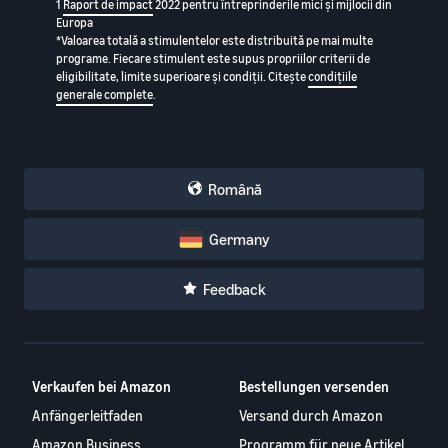
1
Raport de impact
2022 pentru întreprinderile mici și mijlocii din
Europa
*Valoarea totală a stimulentelor este distribuită pe mai multe
programe. Fiecare stimulent este supus propriilor criterii de
eligibilitate, limite superioare și condiții. Citește
condițiile
generale complete
.
Română
Germany
Feedback
Verkaufen bei Amazon
Bestellungen versenden
Anfängerleitfaden
Versand durch Amazon
Amazon Business
Programm für neue Artikel