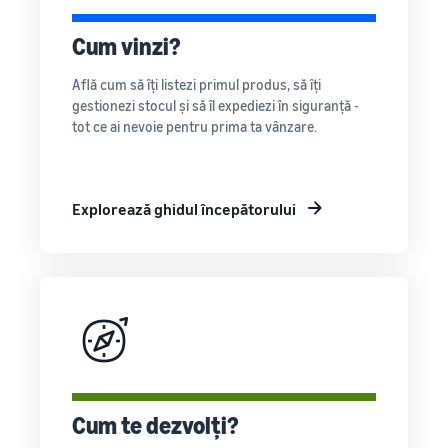
Cum să vinzi tricouri
Cum vinzi?
online
Extinde-ți marca de tricouri
Află cum să îți listezi primul produs, să îți
gestionezi stocul și să îl expediezi în siguranță -
tot ce ai nevoie pentru prima ta vânzare.
Explorează ghidul începătorului
Cum te dezvolți?