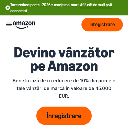
Taxe reduse pentru 2026 = marje mai mari.
Află cât de mult poți
economisi
Înregistrare
Start
Devino vânzător
pe Amazon
中
Începe
Expediere
să vinzi
文
încă de
-
Beneficiază de o reducere de 10% din primele
astăzi
Prezentare
Dezvoltare
CN
pe
tale vânzări de marcă în valoare de 45.000
generală a
Amazon
procesării
EUR.
English
comenzilor
Ajunge
- GB
Tarifare
la mai
Alege un plan de
mulți
Înregistrare
Deutsch
vânzare
Fulfillment by Amazon
clienți
Află
- DE
Compară ratele de vânzare
Resurse
Externalizarea retururilor