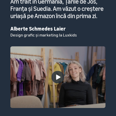
l
Am trăit în Germania, Țările de Jos,
Ke
Franța și Suedia. Am văzut o creștere
co
ți
uriașă pe Amazon încă din prima zi.
ca
Alberte Schmedes Laier
Ha
Design grafic și marketing la Luxkids
Co