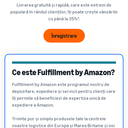
poveste
Livrarea gratuită și rapidă, care este extrem de
mai mici
Găsește categoria ta
adevărată, o
de produse
pentru
populară în rândul clienților, îți poate crește vânzările
creștere reală.
produsele
Află ce se vinde
cu până la 35%*.
Ai putea fi
tale cu
următorul?
preț
Cum să vinzi hrana
Înregistrare
redus
pentru animale de
companie online
Află tarifele
Dezvoltă-ți afacerea cu
pentru
alimente pentru animale de
articolele cu
companie
tarif redus
pentru
Ce este Fulfillment by Amazon?
Fulfillment by
Cum să vinzi
Amazon
suplimente online
Fulfillment by Amazon este programul nostru de
pentru
Extinde-ți vânzările online
depozitare, expediere și servicii pentru clienți care
produsele
de suplimente alimentare
eligibile cu un
îți permite să beneficiezi de expertiza unică de
preț de până la
expediere a Amazon.
Cum să vinzi căști
20 EUR.
online
Trimite pur și simplu produsele tale la centrele
Vinde căști clienților din
întreaga lume
noastre logistice din Europa și Marea Britanie și noi