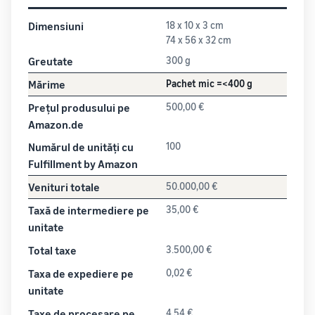
Dimensiuni
18 x 10 x 3 cm
74 x 56 x 32 cm
Greutate
300 g
Mărime
Pachet mic =<400 g
Prețul produsului pe
500,00 €
Amazon.de
Numărul de unități cu
100
Fulfillment by Amazon
Venituri totale
50.000,00 €
Taxă de intermediere pe
35,00 €
unitate
Total taxe
3.500,00 €
Taxa de expediere pe
0,02 €
unitate
Taxe de procesare pe
4,54 €