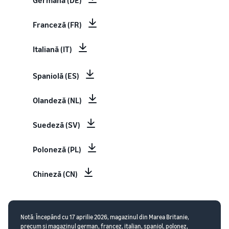
Germană (DE)
Franceză (FR)
Italiană (IT)
Spaniolă (ES)
Olandeză (NL)
Suedeză (SV)
Poloneză (PL)
Chineză (CN)
Notă: Începând cu 17 aprilie 2026, magazinul din Marea Britanie,
precum și magazinul german, francez, italian, spaniol, polonez,