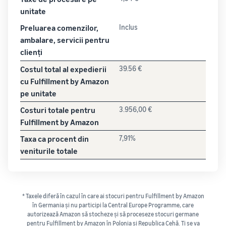
unitate
Preluarea comenzilor,
Inclus
ambalare, servicii pentru
clienți
Costul total al expedierii
39.56 €
cu Fulfillment by Amazon
pe unitate
Costuri totale pentru
3.956,00 €
Fulfillment by Amazon
Taxa ca procent din
7,91%
veniturile totale
* Taxele diferă în cazul în care ai stocuri pentru Fulfillment by Amazon
în Germania și nu participi la Central Europe Programme, care
autorizează Amazon să stocheze și să proceseze stocuri germane
pentru Fulfillment by Amazon în Polonia și Republica Cehă. Ți se va