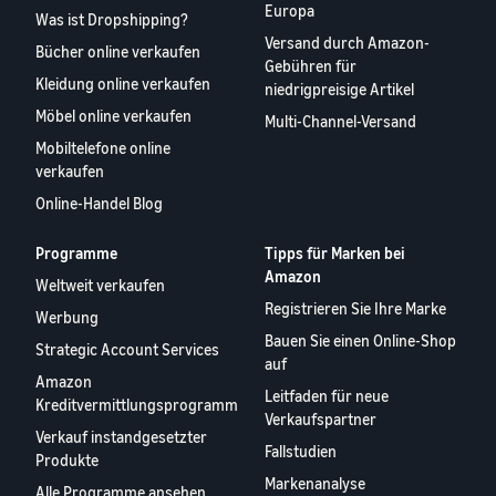
Europa
Was ist Dropshipping?
Versand durch Amazon-
Bücher online verkaufen
Gebühren für
Kleidung online verkaufen
niedrigpreisige Artikel
Möbel online verkaufen
Multi-Channel-Versand
Mobiltelefone online
verkaufen
Online-Handel Blog
Programme
Tipps für Marken bei
Amazon
Weltweit verkaufen
Registrieren Sie Ihre Marke
Werbung
Bauen Sie einen Online-Shop
Strategic Account Services
auf
Amazon
Leitfaden für neue
Kreditvermittlungsprogramm
Verkaufspartner
Verkauf instandgesetzter
Fallstudien
Produkte
Markenanalyse
Alle Programme ansehen