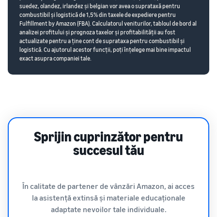
suedez, olandez, irlandez și belgian vor avea o suprataxă pentru
combustibil și logistică de 1,5% din taxele de expediere pentru
Fulfillment by Amazon (FBA). Calculatorul veniturilor, tabloul de bord al
analizei profitului și prognoza taxelor și profitabilității au fost
actualizate pentru a ține cont de suprataxa pentru combustibil și
logistică. Cu ajutorul acestor funcții, poți înțelege mai bine impactul
exact asupra companiei tale.
Sprijin cuprinzător pentru
succesul tău
În calitate de partener de vânzări Amazon, ai acces
la asistență extinsă și materiale educaționale
adaptate nevoilor tale individuale.