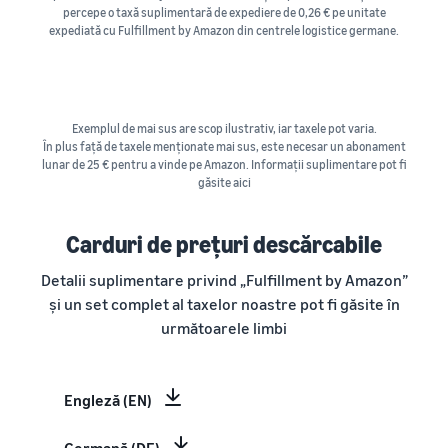
percepe o taxă suplimentară de expediere de 0,26 € pe unitate
expediată cu Fulfillment by Amazon din centrele logistice germane.
Exemplul de mai sus are scop ilustrativ, iar taxele pot varia.
În plus față de taxele menționate mai sus, este necesar un abonament
lunar de 25 € pentru a vinde pe Amazon. Informații suplimentare pot fi
găsite aici
Carduri de prețuri descărcabile
Detalii suplimentare privind „Fulfillment by Amazon”
și un set complet al taxelor noastre pot fi găsite în
următoarele limbi
Engleză (EN)