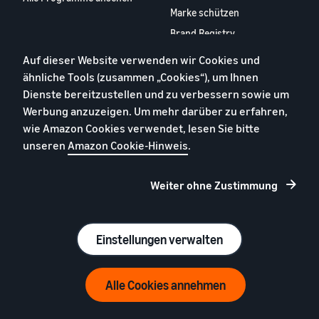
Marke schützen
Brand Registry
Auf dieser Website verwenden wir Cookies und
Ressourcen
ähnliche Tools (zusammen „Cookies“), um Ihnen
Seller Central
Dienste bereitzustellen und zu verbessern sowie um
Seller University
Werbung anzuzeigen. Um mehr darüber zu erfahren,
Events und Webinare
wie Amazon Cookies verwendet, lesen Sie bitte
unseren
Amazon Cookie-Hinweis
.
Verkaufspartner Compliance
Hub
Verkaufspartner-Appstore
Weiter ohne Zustimmung
Europäischer
Verkaufspartner-Bericht
2024
Einstellungen verwalten
Kontaktieren Sie uns
Alle Cookies annehmen
Datenschutzerklärung