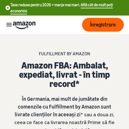
Taxe reduse pentru 2026 = marje mai mari.
Află cât de mult poți
economisi
Înregistrare
Start
FULFILLMENT BY AMAZON
中
Începe
Amazon FBA: Ambalat,
Expediere
să vinzi
文
expediat, livrat - în timp
încă de
-
record*
astăzi
Prezentare
Dezvoltare
CN
pe
generală a
Amazon
procesării
English
În Germania, mai mult de jumătate din
comenzilor
Ajunge
- GB
Tarifare
comenzile cu Fulfillment by Amazon sunt
la mai
Alege un plan de
livrate clienților în aceeași zi
* sau a doua zi,
mulți
Deutsch
vânzare
Fulfillment by Amazon
clienți
ceea ce face ca livrarea noastră Prime să fie
Află
- DE
Compară ratele de vânzare
Resurse
Externalizarea retururilor