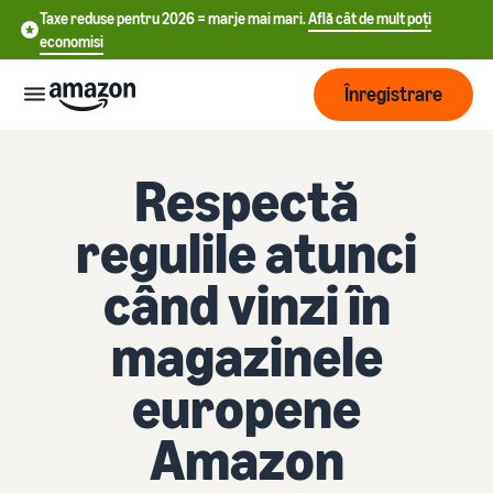
Taxe reduse pentru 2026 = marje mai mari.
Află cât de mult poți
economisi
Înregistrare
Start
Respectă
regulile atunci
中
Începe
Expediere
să vinzi
文
când vinzi în
încă de
-
astăzi
Prezentare
Dezvoltare
CN
magazinele
pe
generală a
Amazon
procesării
English
europene
comenzilor
Ajunge
- GB
Tarifare
la mai
Alege un plan de
Amazon
mulți
Deutsch
vânzare
Fulfillment by Amazon
clienți
Află
- DE
Compară ratele de vânzare
Resurse
Externalizarea retururilor