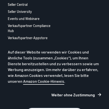
Seller Central
Seller University
Events und Webinare
Verkaufspartner Compliance
Hub
Verkaufspartner-Appstore
Europäischer
Verkaufspartner-Bericht
Auf dieser Website verwenden wir Cookies und
2024
ähnliche Tools (zusammen „Cookies“), um Ihnen
Kontaktieren Sie uns
Dienste bereitzustellen und zu verbessern sowie um
Werbung anzuzeigen. Um mehr darüber zu erfahren,
wie Amazon Cookies verwendet, lesen Sie bitte
Datenschutzerklärung
unseren
Amazon Cookie-Hinweis
.
Cookies
Allgemeine Geschäftsbedingungen
Weiter ohne Zustimmung
Impressum
© 2026 Amazon.com, Inc. oder Tochtergesellschaften