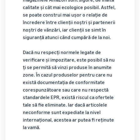
poveste
mai mici
Găsește categoria ta
calitate și cât mai ecologice posibil. Astfel,
adevărată, o
de produse
pentru
creștere reală.
se poate construi mai ușor o relație de
produsele
Află ce se vinde
Ai putea fi
încredere între clienții noștri și partenerii
tale cu
următorul?
noștri de vânzări, iar clienții se simt în
preț
Cum să vinzi hrana
siguranță atunci când cumpără de la noi.
redus
pentru animale de
companie online
Află tarifele
Dacă nu respecți normele legate de
Dezvoltă-ți afacerea cu
pentru
verificare și impozitare, este posibil să nu
alimente pentru animale de
articolele cu
companie
ți se permită să vinzi produse în anumite
tarif redus
pentru
zone. În cazul produselor pentru care nu
Fulfillment by
Cum să vinzi
există documentația de conformitate
Amazon
suplimente online
corespunzătoare sau care nu respectă
pentru
Extinde-ți vânzările online
standardele EPR, există riscul ca ofertele
produsele
de suplimente alimentare
tale să fie eliminate. Iar dacă articolele
eligibile cu un
neconforme sunt expediate la nivel
preț de până la
Cum să vinzi căști
internațional, acestea ar putea fi reținute
20 EUR.
online
la vamă.
Vinde căști clienților din
întreaga lume