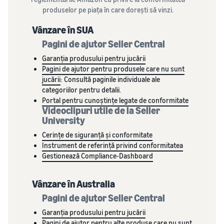
poveste
mai mici
Găsește categoria ta
produselor pe piața în care dorești să vinzi.
adevărată, o
de produse
pentru
creștere reală.
Vânzare în SUA
produsele
Află ce se vinde
Ai putea fi
tale cu
Pagini de ajutor Seller Central
următorul?
preț
Cum să vinzi hrana
Garanția produsului pentru jucării
redus
pentru animale de
Pagini de ajutor pentru produsele care nu sunt
companie online
Află tarifele
jucării
: Consultă paginile individuale ale
Dezvoltă-ți afacerea cu
pentru
categoriilor pentru detalii.
alimente pentru animale de
articolele cu
Portal pentru cunoștințe legate de conformitate
companie
tarif redus
Videoclipuri utile de la Seller
pentru
University
Fulfillment by
Cum să vinzi
Cerințe de siguranță și conformitate
Amazon
suplimente online
Instrument de referință privind conformitatea
pentru
Extinde-ți vânzările online
Gestionează Compliance-Dashboard
produsele
de suplimente alimentare
eligibile cu un
preț de până la
Vânzare în Australia
Cum să vinzi căști
20 EUR.
online
Pagini de ajutor Seller Central
Vinde căști clienților din
Garanția produsului pentru jucării
întreaga lume
Pagini de ajutor pentru alte produse care nu sunt