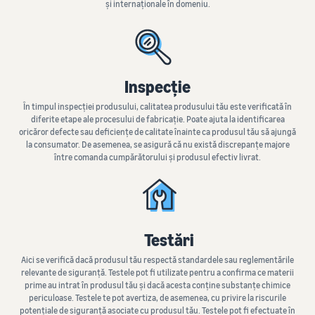
și internaționale în domeniu.
Inspecție
În timpul inspecției produsului, calitatea produsului tău este verificată în
diferite etape ale procesului de fabricație. Poate ajuta la identificarea
oricăror defecte sau deficiențe de calitate înainte ca produsul tău să ajungă
la consumator. De asemenea, se asigură că nu există discrepanțe majore
între comanda cumpărătorului și produsul efectiv livrat.
Testări
Aici se verifică dacă produsul tău respectă standardele sau reglementările
relevante de siguranță. Testele pot fi utilizate pentru a confirma ce materii
prime au intrat în produsul tău și dacă acesta conține substanțe chimice
periculoase. Testele te pot avertiza, de asemenea, cu privire la riscurile
potențiale de siguranță asociate cu produsul tău. Testele pot fi efectuate în