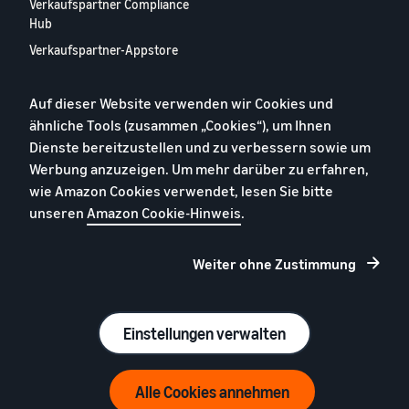
Verkaufspartner Compliance
Hub
Verkaufspartner-Appstore
Europäischer
Verkaufspartner-Bericht
Auf dieser Website verwenden wir Cookies und
2024
ähnliche Tools (zusammen „Cookies“), um Ihnen
Kontaktieren Sie uns
Dienste bereitzustellen und zu verbessern sowie um
Werbung anzuzeigen. Um mehr darüber zu erfahren,
wie Amazon Cookies verwendet, lesen Sie bitte
Datenschutzerklärung
unseren
Amazon Cookie-Hinweis
.
Cookies
Allgemeine Geschäftsbedingungen
Weiter ohne Zustimmung
Impressum
© 2026 Amazon.com, Inc. oder Tochtergesellschaften
Einstellungen verwalten
Alle Cookies annehmen