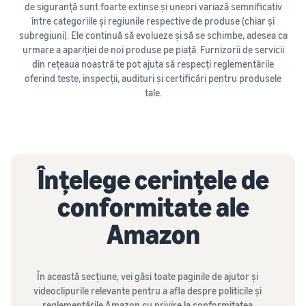
canale
de siguranță sunt foarte extinse și uneori variază semnificativ
Ghidul comerțului
de expediere
între categoriile și regiunile respective de produse (chiar și
electronic
Explorează programele
subregiuni). Ele continuă să evolueze și să se schimbe, adesea ca
Vinde produse eficiente
Provocări, sfaturi și
de vânzări
urmare a apariției de noi produse pe piață. Furnizorii de servicii
din punct de vedere al
strategii pentru succesul
Creează strategia de vânzări
costurilor și ajunge la
din rețeaua noastră te pot ajuta să respecți reglementările
durabil în comerțul
Povești de
cu diverse programe
milioane de clienți
oferind teste, inspecții, audituri și certificări pentru produsele
electronic
succes ale
Începe cu tarife FBA ieftine
tale.
vânzătorilor:
Cu acoperirea și
Calculator
Gestionarea stocurilor
instrumentele
Vinde peste granițele
simplificată
de
Amazon,
Regatului Unit și UE
venituri
Sfaturi pentru gestionarea
Skipper's a
Accesează fără probleme
eficientă a stocurilor cu
Calculează
transformat
Înțelege cerințele de
noi piețe
Amazon
taxele și
Înregistrarea
hrana pentru
costurile
mărcii
animale de
conformitate ale
pentru un
companie de
Înregistrează
produs pentru
Produse
înaltă calitate, pe
Amazon
marca la Amazon și
diferite
populare
bază de pește,
obține acces la
metode de
dintr-o idee
la
instrumentele de
expediere
locală într-o
lansarea
protecție și
Costuri
În această secțiune, vei găsi toate paginile de ajutor și
companie
vânzărilor
marketing ale
de
videoclipurile relevante pentru a afla despre politicile și
înfloritoare. O
mărcii
expediere
reglementările Amazon cu privire la conformitatea