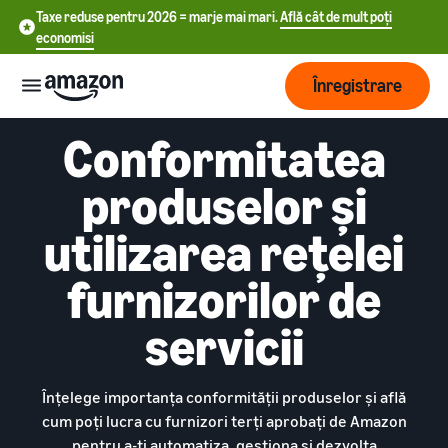
Taxe reduse pentru 2026 = marje mai mari.
Află cât de mult poți
economisi
Înregistrare
Conformitatea
Start
produselor și
中
Începe
Expediere
utilizarea rețelei
să vinzi
文
încă de
-
furnizorilor de
astăzi
Prezentare
Dezvoltare
CN
pe
generală a
servicii
Amazon
procesării
English
comenzilor
Ajunge
- GB
Tarifare
la mai
Alege un plan de
Înțelege importanța conformității produselor și află
mulți
Deutsch
vânzare
Fulfillment by Amazon
clienți
cum poți lucra cu furnizori terți aprobați de Amazon
Află
- DE
Compară ratele de vânzare
Resurse
Externalizarea retururilor
pentru a-ți automatiza, gestiona și dezvolta