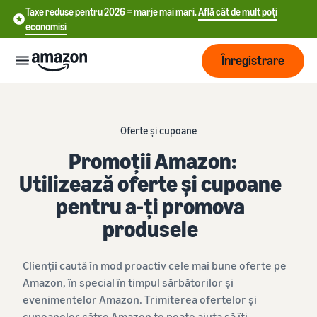
Taxe reduse pentru 2026 = marje mai mari.
Află cât de mult poți
economisi
Înregistrare
Start
Oferte și cupoane
中
Începe
Promoții Amazon:
Expediere
să vinzi
文
Utilizează oferte și cupoane
încă de
-
pentru a-ți promova
astăzi
Prezentare
Dezvoltare
CN
pe
generală a
produsele
Amazon
procesării
English
comenzilor
Ajunge
- GB
Tarifare
Clienții caută în mod proactiv cele mai bune oferte pe
la mai
Alege un plan de
mulți
Amazon, în special în timpul sărbătorilor și
Deutsch
vânzare
Fulfillment by Amazon
clienți
evenimentelor Amazon. Trimiterea ofertelor și
Află
- DE
Compară ratele de vânzare
Resurse
Externalizarea retururilor
cupoanelor către Amazon te poate ajuta să îți