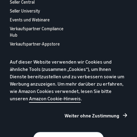
Seller Central
Seller University
Events und Webinare
Verkaufspartner Compliance
Hub
Verkaufspartner-Appstore
Europäischer
Verkaufspartner-Bericht
Auf dieser Website verwenden wir Cookies und
2024
ähnliche Tools (zusammen „Cookies“), um Ihnen
Kontaktieren Sie uns
Dienste bereitzustellen und zu verbessern sowie um
Werbung anzuzeigen. Um mehr darüber zu erfahren,
wie Amazon Cookies verwendet, lesen Sie bitte
Datenschutzerklärung
unseren
Amazon Cookie-Hinweis
.
Cookies
Allgemeine Geschäftsbedingungen
Weiter ohne Zustimmung
Impressum
© 2026 Amazon.com, Inc. oder Tochtergesellschaften