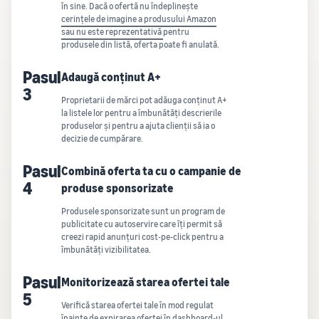
în sine. Dacă o ofertă nu îndeplinește
cerințele de imagine a produsului Amazon
sau nu este reprezentativă
pentru
produsele din listă, oferta poate fi anulată.
Pasul
Adaugă conținut A+
3
Proprietarii de mărci pot adăuga conținut A+
la listele lor pentru a îmbunătăți descrierile
produselor și pentru a ajuta clienții să ia o
decizie de cumpărare.
Pasul
Combină oferta ta cu o campanie de
4
produse sponsorizate
Produsele sponsorizate sunt un program de
publicitate cu autoservire care îți permit să
creezi rapid anunțuri cost-pe-click pentru a
îmbunătăți vizibilitatea.
Pasul
Monitorizează starea ofertei tale
5
Verifică starea ofertei tale în mod regulat
înainte de expirarea ofertei în dashboard-ul