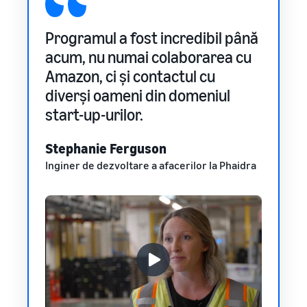
proc
Programul a fost incredibil până
Acest
it ca
acum, nu numai colaborarea cu
cotit
esta
Amazon, ci și contactul cu
mine 
diverși oameni din domeniul
comp
 ceva
start-up-urilor.
Mark
SURI
Stephanie Ferguson
Inginer de dezvoltare a afacerilor la Phaidra