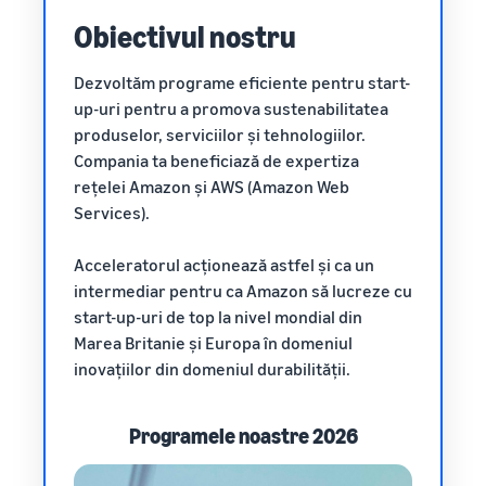
Obiectivul nostru
Cum să vinzi tricouri
online
Dezvoltăm programe eficiente pentru start-
Extinde-ți marca de tricouri
up-uri pentru a promova sustenabilitatea
produselor, serviciilor și tehnologiilor.
Compania ta beneficiază de expertiza
rețelei Amazon și AWS (Amazon Web
Services).
Acceleratorul acționează astfel și ca un
intermediar pentru ca Amazon să lucreze cu
start-up-uri de top la nivel mondial din
Marea Britanie și Europa în domeniul
inovațiilor din domeniul durabilității.
Programele noastre 2026