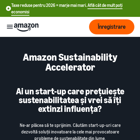
Taxe reduse pentru 2026 = marje mai mari.
Află cât de mult poți
economisi
Înregistrare
Start
Amazon Sustainability
Accelerator
中
Începe
Expediere
să vinzi
文
încă de
-
astăzi
Ai un start-up care prețuiește
Prezentare
Dezvoltare
CN
pe
generală a
sustenabilitatea și vrei să îți
Amazon
procesării
English
extinzi influența?
comenzilor
Ajunge
- GB
Tarifare
la mai
Alege un plan de
mulți
Deutsch
vânzare
Ne-ar plăcea să te sprijinim. Căutăm start-up-uri care
Fulfillment by Amazon
clienți
dezvoltă soluții inovatoare la cele mai provocatoare
Află
- DE
Compară ratele de vânzare
Resurse
Externalizarea retururilor
probleme de sustenabilitate din lume.