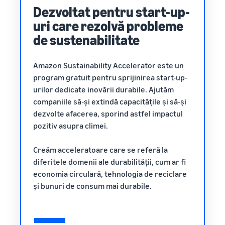
poveste
Dezvoltat pentru start-up-
obține acces la
mai mici
Găsește categoria ta
adevărată, o
instrumentele de
de produse
pentru
uri care rezolvă probleme
creștere reală.
protecție și
produsele
Află ce se vinde
Ai putea fi
de sustenabilitate
marketing ale
tale cu
următorul?
mărcii
preț
Cum să vinzi hrana
redus
Amazon Sustainability Accelerator este un
pentru animale de
companie online
Află tarifele
program gratuit pentru sprijinirea start-up-
Dezvoltă-ți afacerea cu
pentru
urilor dedicate inovării durabile. Ajutăm
alimente pentru animale de
articolele cu
companiile să-și extindă capacitățile și să-și
companie
tarif redus
dezvolte afacerea, sporind astfel impactul
pentru
pozitiv asupra climei.
Fulfillment by
Cum să vinzi
Amazon
suplimente online
Creăm acceleratoare care se referă la
pentru
Extinde-ți vânzările online
produsele
diferitele domenii ale durabilității, cum ar fi
de suplimente alimentare
eligibile cu un
economia circulară, tehnologia de reciclare
preț de până la
și bunuri de consum mai durabile.
Cum să vinzi căști
20 EUR.
online
Vinde căști clienților din
întreaga lume