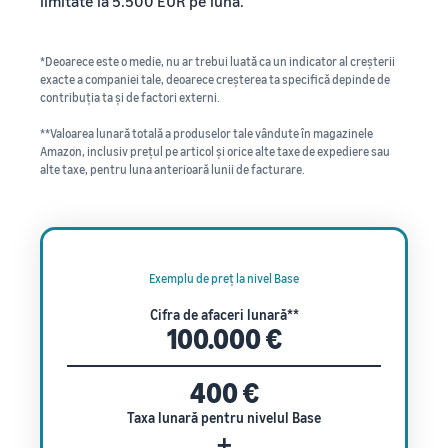
limitate la 5.500 EUR pe lună.
*Deoarece este o medie, nu ar trebui luată ca un indicator al creșterii
exacte a companiei tale, deoarece creșterea ta specifică depinde de
contribuția ta și de factori externi.
**Valoarea lunară totală a produselor tale vândute în magazinele
Amazon, inclusiv prețul pe articol și orice alte taxe de expediere sau
alte taxe, pentru luna anterioară lunii de facturare.
Exemplu de preț la nivel Base
Cifra de afaceri lunară**
100.000 €
400 €
Taxa lunară pentru nivelul Base
+