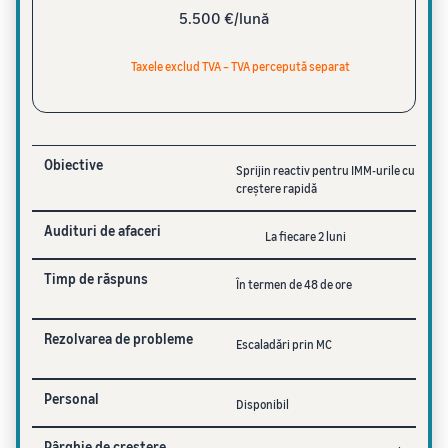
5.500 €/lună
Taxele exclud TVA – TVA percepută separat
Obiective
Sprijin reactiv pentru IMM-urile cu
creștere rapidă
Audituri de afaceri
La fiecare 2 luni
Timp de răspuns
În termen de 48 de ore
Rezolvarea de probleme
Escaladări prin MC
Personal
Disponibil
Pârghie de creștere