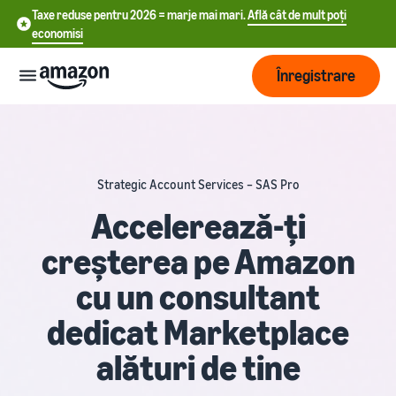
Taxe reduse pentru 2026 = marje mai mari.
Află cât de mult poți
economisi
Înregistrare
Start
Strategic Account Services – SAS Pro
中
Începe
Expediere
să vinzi
Accelerează-ți
文
încă de
-
creșterea pe Amazon
astăzi
Prezentare
Dezvoltare
CN
pe
generală a
cu un consultant
Amazon
procesării
English
comenzilor
Ajunge
- GB
Tarifare
dedicat Marketplace
la mai
Alege un plan de
mulți
alături de tine
Deutsch
vânzare
Fulfillment by Amazon
clienți
Află
- DE
Compară ratele de vânzare
Resurse
Externalizarea retururilor