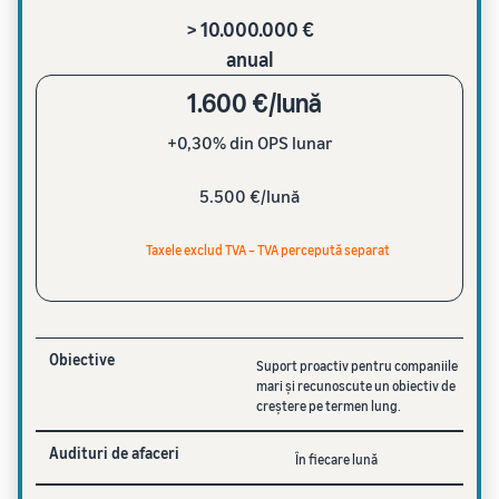
> 10.000.000 €
anual
1.600 €/lună
+0,30% din OPS lunar
5.500 €/lună
Taxele exclud TVA – TVA percepută separat
Obiective
Suport proactiv pentru companiile
mari și recunoscute un obiectiv de
creștere pe termen lung.
Audituri de afaceri
În fiecare lună