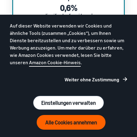
0,6%
din cifra de afaceri lunară
Auf dieser Website verwenden wir Cookies und
Taxa lunară totală
ähnliche Tools (zusammen „Cookies“), um Ihnen
1.000 €
Dienste bereitzustellen und zu verbessern sowie um
(fără TVA)
Werbung anzuzeigen. Um mehr darüber zu erfahren,
wie Amazon Cookies verwendet, lesen Sie bitte
unseren
Amazon Cookie-Hinweis
.
Weiter ohne Zustimmung
Exemplu de preț la nivel Plus
Cifra de afaceri lunară**
500.000 €
Einstellungen verwalten
750 €
Alle Cookies annehmen
Taxa lunară pentru nivel Plus
+