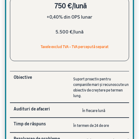
750 €/lună
+0,40% din OPS lunar
5.500 €/lună
Taxele exclud TVA – TVA percepută separat
Obiective
Suport proactiv pentru
companiile mari și recunoscute un
obiectiv de creștere pe termen
lung.
Audituri de afaceri
În fiecare lună
Timp de răspuns
În termen de 24 de ore
Rezolvarea de probleme