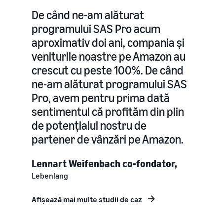
De când ne-am alăturat
Cum să vinzi tricouri
programului SAS Pro acum
online
Extinde-ți marca de tricouri
aproximativ doi ani, compania și
veniturile noastre pe Amazon au
crescut cu peste 100%. De când
ne-am alăturat programului SAS
Pro, avem pentru prima dată
sentimentul că profităm din plin
de potențialul nostru de
partener de vânzări pe Amazon.
Lennart Weifenbach co-fondator,
Lebenlang
Afișează mai multe studii de caz