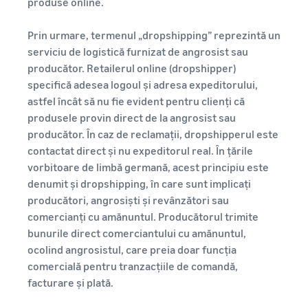
produse online.
Cum să vinzi tricouri
Prin urmare, termenul „dropshipping” reprezintă un
online
serviciu de logistică furnizat de angrosist sau
Extinde-ți marca de tricouri
producător. Retailerul online (dropshipper)
specifică adesea logoul și adresa expeditorului,
astfel încât să nu fie evident pentru clienți că
produsele provin direct de la angrosist sau
producător. În caz de reclamații, dropshipperul este
contactat direct și nu expeditorul real. În țările
vorbitoare de limbă germană, acest principiu este
denumit și dropshipping, în care sunt implicați
producători, angrosiști și revânzători sau
comercianți cu amănuntul. Producătorul trimite
bunurile direct comerciantului cu amănuntul,
ocolind angrosistul, care preia doar funcția
comercială pentru tranzacțiile de comandă,
facturare și plată.