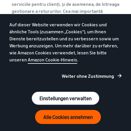
serviciile pentru clienți, și de asemenea, de întreaga
gestionare a retururilor. Cea mai importantă
diferență dintre Amazon FBA și alte modele de
Auf dieser Website verwenden wir Cookies und
dropshipping este faptul că îți păstrezi proprietatea
ähnliche Tools (zusammen „Cookies“), um Ihnen
completă asupra produselor tale. Dar, probabil, cel
Dienste bereitzustellen und zu verbessern sowie um
mai mare avantaj al vânzării pe Amazon este că poți
Werbung anzuzeigen. Um mehr darüber zu erfahren,
ajunge la milioane de clienți care folosesc Amazon
wie Amazon Cookies verwendet, lesen Sie bitte
pentru cumpărături.
unseren
Amazon Cookie-Hinweis
.
Weiter ohne Zustimmung
Einstellungen verwalten
Alle Cookies annehmen