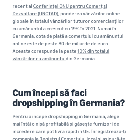
recent al
Conferinței ONU pentru Comerț și
Dezvoltare (UNCTAD)
, ponderea vânzărilor online
globale în totalul vânzărilor tuturor comercianților
cu amănuntul a crescut cu 19% în 2021. Numai în
Germania, cota de piață a comerțului cu amănuntul
online este de peste 80 de miliarde de euro.
Aceasta corespunde la peste
10% din totalul
vânzărilor cu amănuntul
din Germania.
Cum începi să faci
dropshipping în Germania?
Pentru a începe dropshipping în Germania, alege
mai întâi o nișă profitabilă și găsește furnizori de
încredere care pot livra rapid în UE. Înregistrează-ți
compania la Registrul Comerțului local și asigură-te