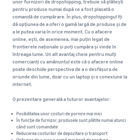
unor furnizori de dropshipping, trebuie să plătești
pentru produse numai după ce a fost plasată o
comandă de cumpărare. În plus, dropshippingul îți
dă opțiunea de a oferi o gamă largă de produse și de
a le putea varia în orice moment. Cu o afacere
online, ești, de asemenea, mai puțin legat de
frontierele naționale și poți cumpăra și vinde în
întreaga lume. Un alt avantaj cheie pentru mulți
comercianți cu amănuntul este că o afacere online
poate deschide perspectiva de a o desfășura de
oriunde din lume, doar cu un laptop și o conexiune la
internet.
O prezentare generală a tuturor avantajelor:
Posibilitatea unor costuri de pornire mai mici
În funcție de furnizor, produsele sunt plătite numai atunci
când sunt comandate
Reducerea costurilor de depozitare și transport
Opțiunea de a avea o gamă mai largă de produse