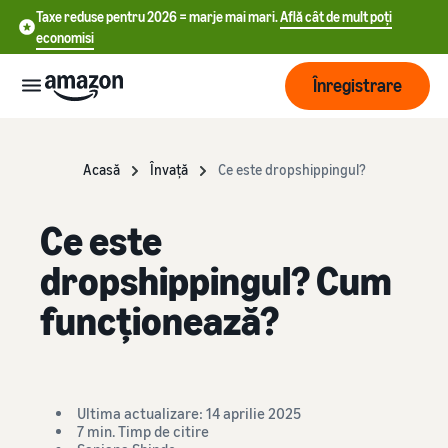
Taxe reduse pentru 2026 = marje mai mari.
Află cât de mult poți
economisi
Înregistrare
Start
Acasă
Învață
Ce este dropshippingul?
中
Începe
Expediere
Ce este
să vinzi
文
încă de
dropshippingul? Cum
-
astăzi
Prezentare
Dezvoltare
CN
pe
funcționează?
generală a
Amazon
procesării
English
comenzilor
Ajunge
- GB
Tarifare
la mai
Alege un plan de
mulți
Deutsch
vânzare
Fulfillment by Amazon
Ultima actualizare: 14 aprilie 2025
clienți
Află
- DE
Compară ratele de vânzare
Resurse
Externalizarea retururilor
7 min. Timp de citire