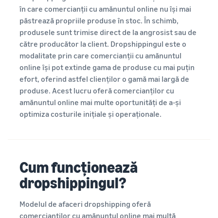
canale
Ghidul comerțului
de expediere
în care comercianții cu amănuntul online nu își mai
electronic
păstrează propriile produse în stoc. În schimb,
Explorează programele
Vinde produse eficiente
Provocări, sfaturi și
produsele sunt trimise direct de la angrosist sau de
de vânzări
din punct de vedere al
strategii pentru succesul
Creează strategia de vânzări
către producător la client. Dropshippingul este o
costurilor și ajunge la
durabil în comerțul
Povești de
cu diverse programe
milioane de clienți
modalitate prin care comercianții cu amănuntul
electronic
succes ale
Începe cu tarife FBA ieftine
online își pot extinde gama de produse cu mai puțin
vânzătorilor:
Cu acoperirea și
efort, oferind astfel clienților o gamă mai largă de
Calculator
Gestionarea stocurilor
instrumentele
Vinde peste granițele
produse. Acest lucru oferă comercianților cu
simplificată
de
Amazon,
Regatului Unit și UE
amănuntul online mai multe oportunități de a-și
venituri
Sfaturi pentru gestionarea
Skipper's a
Accesează fără probleme
eficientă a stocurilor cu
optimiza costurile inițiale și operaționale.
Calculează
transformat
noi piețe
Amazon
taxele și
Înregistrarea
hrana pentru
costurile
mărcii
animale de
pentru un
companie de
Înregistrează
produs pentru
Produse
înaltă calitate, pe
marca la Amazon și
Cum funcționează
diferite
populare
bază de pește,
obține acces la
metode de
dropshippingul?
dintr-o idee
la
instrumentele de
expediere
locală într-o
lansarea
protecție și
Costuri
companie
vânzărilor
marketing ale
Modelul de afaceri dropshipping oferă
de
înfloritoare. O
mărcii
comercianților cu amănuntul online mai multă
expediere