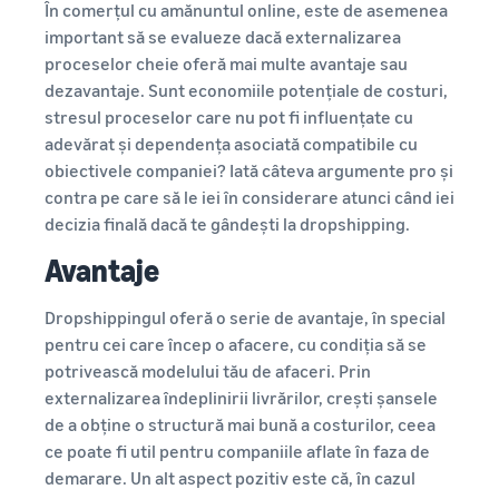
În comerțul cu amănuntul online, este de asemenea
important să se evalueze dacă externalizarea
proceselor cheie oferă mai multe avantaje sau
dezavantaje. Sunt economiile potențiale de costuri,
stresul proceselor care nu pot fi influențate cu
adevărat și dependența asociată compatibile cu
obiectivele companiei? Iată câteva argumente pro și
contra pe care să le iei în considerare atunci când iei
decizia finală dacă te gândești la dropshipping.
Avantaje
Dropshippingul oferă o serie de avantaje, în special
pentru cei care încep o afacere, cu condiția să se
potrivească modelului tău de afaceri. Prin
externalizarea îndeplinirii livrărilor, crești șansele
de a obține o structură mai bună a costurilor, ceea
ce poate fi util pentru companiile aflate în faza de
demarare. Un alt aspect pozitiv este că, în cazul