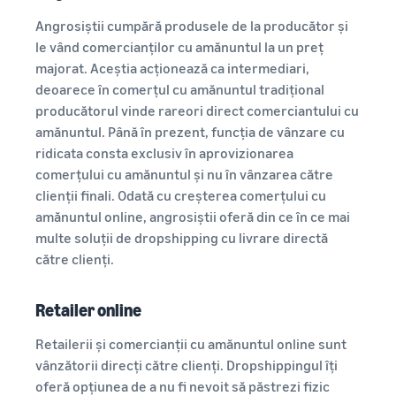
Angrosiștii cumpără produsele de la producător și
le vând comercianților cu amănuntul la un preț
majorat. Aceștia acționează ca intermediari,
deoarece în comerțul cu amănuntul tradițional
producătorul vinde rareori direct comerciantului cu
amănuntul. Până în prezent, funcția de vânzare cu
ridicata consta exclusiv în aprovizionarea
comerțului cu amănuntul și nu în vânzarea către
clienții finali. Odată cu creșterea comerțului cu
amănuntul online, angrosiștii oferă din ce în ce mai
multe soluții de dropshipping cu livrare directă
către clienți.
Retailer online
Retailerii și comercianții cu amănuntul online sunt
vânzătorii direcți către clienți. Dropshippingul îți
oferă opțiunea de a nu fi nevoit să păstrezi fizic