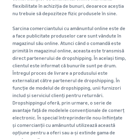
poveste
mai mici
flexibilitate în achiziția de bunuri, deoarece aceștia
Găsește categoria ta
adevărată, o
de produse
pentru
nu trebuie să depoziteze fizic produsele în sine.
creștere reală.
produsele
Află ce se vinde
Ai putea fi
tale cu
următorul?
Sarcina comerciantului cu amănuntul online este de
preț
Cum să vinzi hrana
a face publicitate produselor care sunt vândute în
redus
pentru animale de
magazinul său online. Atunci când o comandă este
companie online
Află tarifele
primită în magazinul online, aceasta este transmisă
Dezvoltă-ți afacerea cu
pentru
direct partenerului de dropshipping. În același timp,
alimente pentru animale de
articolele cu
clientul este informat că bunurile sunt pe drum.
companie
tarif redus
Întregul proces de livrare a produsului este
pentru
Fulfillment by
externalizat către partenerul de dropshipping. În
Cum să vinzi
Amazon
suplimente online
funcție de modelul de dropshipping, unii furnizori
pentru
Extinde-ți vânzările online
includ și serviciul clienți pentru returnări.
produsele
de suplimente alimentare
Dropshippingul oferă, prin urmare, o serie de
eligibile cu un
avantaje față de modelele convenționale de comerț
preț de până la
Cum să vinzi căști
electronic. În special întreprinderile nou-înființate
20 EUR.
online
și comercianții cu amănuntul utilizează această
Vinde căști clienților din
opțiune pentru a oferi sau a-și extinde gama de
întreaga lume