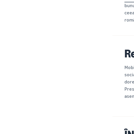
bunu
ceea
româ
R
Mobi
soci
dore
Pres
asem