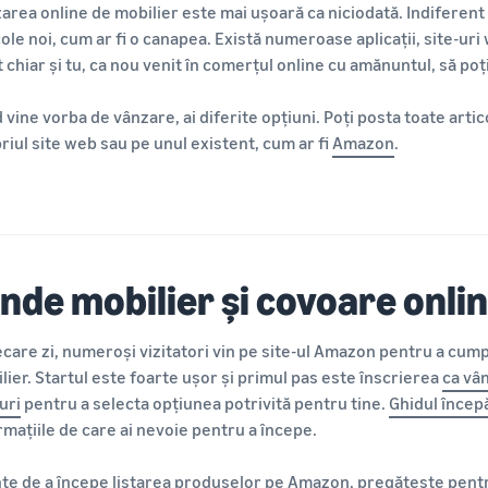
area online de mobilier este mai ușoară ca niciodată. Indiferent
cole noi, cum ar fi o canapea. Există numeroase aplicații, site-uri 
t chiar și tu, ca nou venit în comerțul online cu amănuntul, să poți
 vine vorba de vânzare, ai diferite opțiuni. Poți posta toate artic
riul site web sau pe unul existent, cum ar fi
Amazon
.
inde mobilier și covoare onl
iecare zi, numeroși vizitatori vin pe site-ul Amazon pentru a cump
lier. Startul este foarte ușor și primul pas este înscrierea
ca vâ
uri
pentru a selecta opțiunea potrivită pentru tine.
Ghidul încep
rmațiile de care ai nevoie pentru a începe.
nte de a începe listarea produselor pe Amazon, pregătește pentr