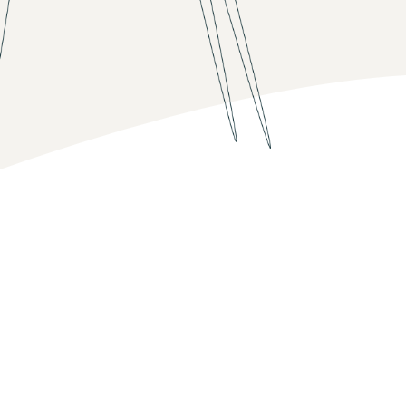
Cum să vinzi căști online
Vinde căști clienților din întreaga lume
Cum să vinzi tricouri online
Extinde-ți marca de tricouri