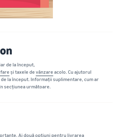
zon
ar de la început,
ifare
și taxele de
vânzare
acolo. Cu ajutorul
r de la început. Informații suplimentare, cum ar
 în secțiunea următoare.
portante
. Ai două opțiuni pentru livrarea