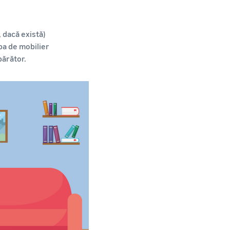
, dacă există)
ba de mobilier
părător.