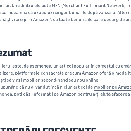
rilor. Una dintre ele este MFN (
Merchant Fulfillment Network
) î
 ce înseamnă că expediezi singur bunurile după vânzare. Alternat
nă „
livrare prin Amazon
”, cu toate beneficiile care decurg de aic
ezumat
lierul este, de asemenea, un articol popular în comerțul cu amăn
alizare, platformele consacrate precum Amazon oferă o modalitat
ști să vinzi mobilier second-hand sau nou online.
upunând că nu ai vândut încă niciun articol de
mobilier pe Amaz
enea, poți găsi informații pe Amazon pentru a-ți ajuta afacerea 