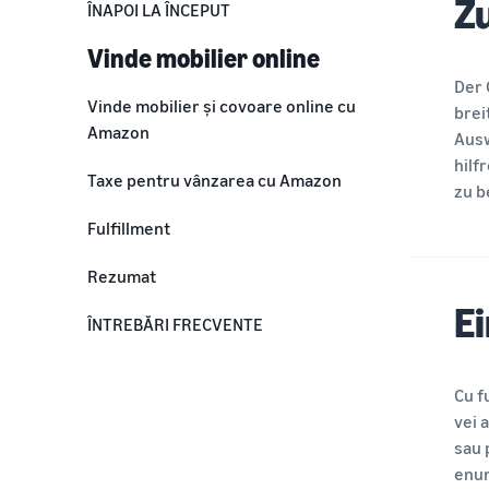
Z
ÎNAPOI LA ÎNCEPUT
Vinde mobilier online
Der 
Vinde mobilier și covoare online cu
brei
Amazon
Ausw
hilf
Taxe pentru vânzarea cu Amazon
zu b
Fulfillment
Rezumat
Ei
ÎNTREBĂRI FRECVENTE
Cu f
vei 
sau 
enum