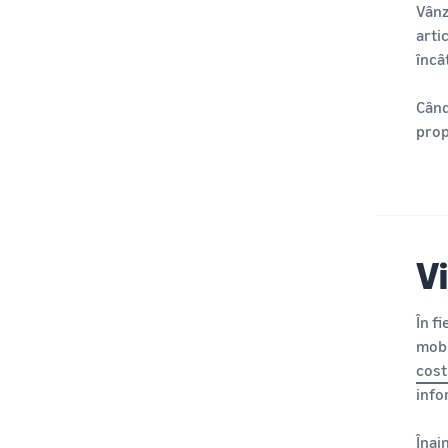
Vânz
arti
încâ
Când
prop
V
În f
mobi
cost
info
Înai