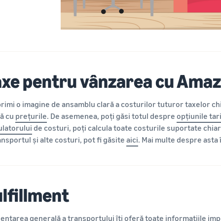
axe pentru vânzarea cu Ama
primi o imagine de ansamblu clară a costurilor tuturor taxelor chi
ă cu
prețurile
. De asemenea, poți găsi totul despre
opțiunile tar
ulatorului
de costuri, poți calcula toate costurile suportate chia
ansportul și alte costuri, pot fi găsite
aici
. Mai multe despre asta
lfillment
entarea generală a transportului îți oferă toate informațiile im