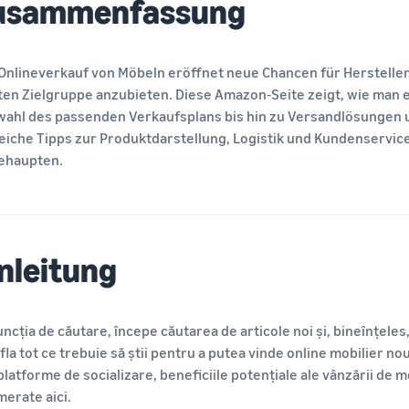
usammenfassung
Onlineverkauf von Möbeln eröffnet neue Chancen für Hersteller
ten Zielgruppe anzubieten. Diese Amazon-Seite zeigt, wie man e
ahl des passenden Verkaufsplans bis hin zu Versandlösungen u
reiche Tipps zur Produktdarstellung, Logistik und Kundenservi
ehaupten.
nleitung
uncția de căutare, începe căutarea de articole noi și, bineînțeles,
afla tot ce trebuie să știi pentru a putea vinde online mobilier nou
platforme de socializare, beneficiile potențiale ale vânzării de
erate aici.