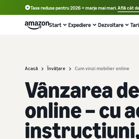
Taxe reduse pentru 2026 = marje mai mari.
Află cât d
English - GB
Deutsch - DE
Start
Expediere
Dezvoltare
Tar
中文 - CN
Începe să vinzi încă de astăzi pe Amazon
Prezentare generală a procesării
Ajunge la mai mulți clienți
Află mai multe despre taxe și costuri
Află mai multe cu webinarii și hub-urile
comenzilor
de cunoștințe
Alege un plan de vânzare
Publicitate cu Amazon
prezentare generală a prețurilor
Acasă
Învățare
Cum vinzi mobilier online
Fulfillment by Amazon
Blog de comerț online
Compară ratele de vânzare
Creează publicitate în și în afara magazinului Amazon
Extinde-ți afacerea eficient din punct de vedere al
costurilor
Externalizarea retururilor de expediere și a serviciului
Află mai multe despre conceptele de vânzări online
Vânzarea de
pentru clienți
Creează un cont de vânzător
Vânzări B2B
Compară ratele de vânzare
Seller University
Examinați pașii pentru a crea un cont de vânzător
Conectează-te cu clienții de afaceri
Procesează comenzile din propriul depozit
Compară și selectează planurile de vânzări
Resurse de instruire și învățare pentru a ajuta companiile
online – cu 
Beneficiază de livrări mai rapide, mai ieftine și mai precise
să aibă succes pe Amazon
Creează oferte de produse
Vinde la nivel global
Taxe de vânzare
Creează sau adoptă oferte de produse
Vinde clienților Amazon din întreaga lume
instrucțiuni
Adaugă produse noi
Povești de succes ale vânzătorilor
Prezentare generală a taxelor de vânzare
Obține 10% reducere la vânzări și stocare gratuită cu FBA
Ești gata să începi povestea de succes?
Trimiterea comenzilor
Obține recomandări personalizate
Taxe de expediere
Livrează produse clienților
Cum te poate ajuta consilierul de piață să creșteți pe