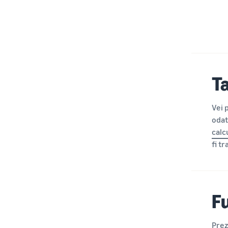
T
Vei 
odat
calc
fi tr
Fu
Prez