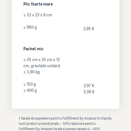
Plic foarte mare
≤ 33 x 23 x 6 cm
≤ 960 g
2,95 €
Pachet mic
≤ 35 cm x 25 cm x 12
cm, greutate unitară
≤ 3,90 kg
≤ 150 g
2,97 €
≤ 400 g
3,00 €
1 Taxele de expediere pentru Fulfillment by Amazon în Irlanda
sunt prețuri promoționale: − 50% reducere pentru
Fulfillment by Amazon locale și paneuropean și − 45%