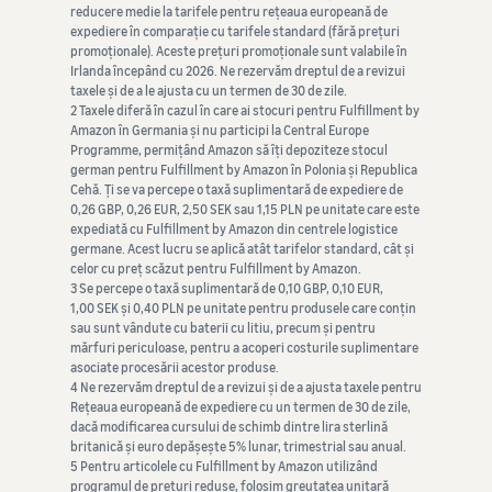
reducere medie la tarifele pentru rețeaua europeană de
expediere în comparație cu tarifele standard (fără prețuri
promoționale). Aceste prețuri promoționale sunt valabile în
Irlanda începând cu 2026. Ne rezervăm dreptul de a revizui
taxele și de a le ajusta cu un termen de 30 de zile.
2 Taxele diferă în cazul în care ai stocuri pentru Fulfillment by
Amazon în Germania și nu participi la Central Europe
Programme, permițând Amazon să îți depoziteze stocul
german pentru Fulfillment by Amazon în Polonia și Republica
Cehă. Ți se va percepe o taxă suplimentară de expediere de
0,26 GBP, 0,26 EUR, 2,50 SEK sau 1,15 PLN pe unitate care este
expediată cu Fulfillment by Amazon din centrele logistice
germane. Acest lucru se aplică atât tarifelor standard, cât și
celor cu preț scăzut pentru Fulfillment by Amazon.
3 Se percepe o taxă suplimentară de 0,10 GBP, 0,10 EUR,
1,00 SEK și 0,40 PLN pe unitate pentru produsele care conțin
sau sunt vândute cu baterii cu litiu, precum și pentru
mărfuri periculoase, pentru a acoperi costurile suplimentare
asociate procesării acestor produse.
4 Ne rezervăm dreptul de a revizui și de a ajusta taxele pentru
Rețeaua europeană de expediere cu un termen de 30 de zile,
dacă modificarea cursului de schimb dintre lira sterlină
britanică și euro depășește 5% lunar, trimestrial sau anual.
5 Pentru articolele cu Fulfillment by Amazon utilizând
programul de prețuri reduse, folosim greutatea unitară