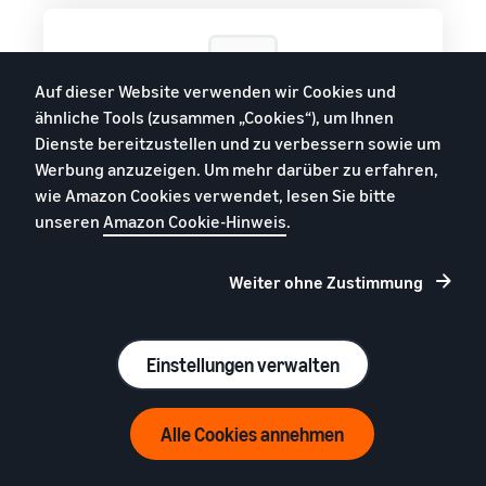
Auf dieser Website verwenden wir Cookies und
ähnliche Tools (zusammen „Cookies“), um Ihnen
Taxe pentru Fulfillment by Amazon pentru articole
la preț redus în Polonia
Dienste bereitzustellen und zu verbessern sowie um
Werbung anzuzeigen. Um mehr darüber zu erfahren,
wie Amazon Cookies verwendet, lesen Sie bitte
unseren
Amazon Cookie-Hinweis
.
Întrebări frecvente
Weiter ohne Zustimmung
Ce sunt taxele FBA pentru articolele cu
Einstellungen verwalten
preț redus?
Alle Cookies annehmen
Taxele FBA pentru articolele cu preț redus