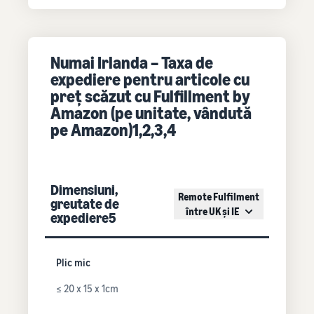
Numai Irlanda – Taxa de
expediere pentru articole cu
preț scăzut cu Fulfillment by
Amazon (pe unitate, vândută
pe Amazon)1,2,3,4
Dimensiuni,
Remote Fulfilment
greutate de
între UK și IE
expediere5
Plic mic
≤ 20 x 15 x 1cm