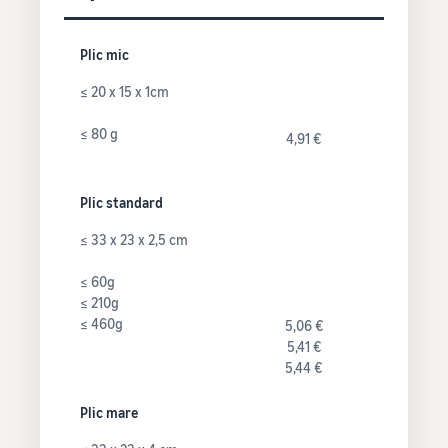
Plic mic
≤ 20 x 15 x 1cm
≤ 80 g
4,91 €
Plic standard
≤ 33 x 23 x 2,5 cm
≤ 60g
≤ 210g
≤ 460g
5,06 €
5,41 €
5,44 €
Plic mare