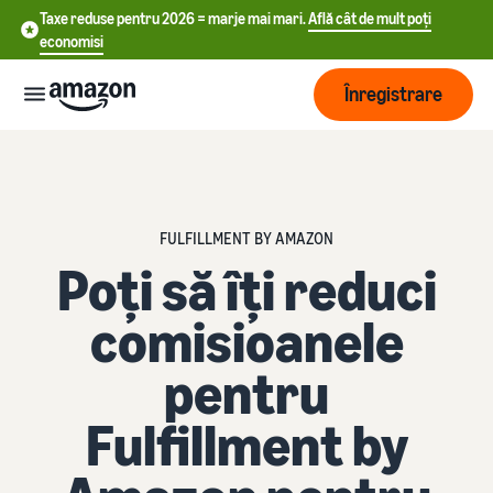
Taxe reduse pentru 2026 = marje mai mari.
Află cât de mult poți
economisi
Înregistrare
Start
中
Începe
FULFILLMENT BY AMAZON
Expediere
să vinzi
Poți să îți reduci
文
încă de
-
astăzi
Prezentare
comisioanele
Dezvoltare
CN
pe
generală a
Amazon
procesării
pentru
English
comenzilor
Ajunge
- GB
Tarifare
la mai
Fulfillment by
Alege un plan de
mulți
Deutsch
vânzare
Fulfillment by Amazon
clienți
Află
- DE
Compară ratele de vânzare
Resurse
Externalizarea retururilor