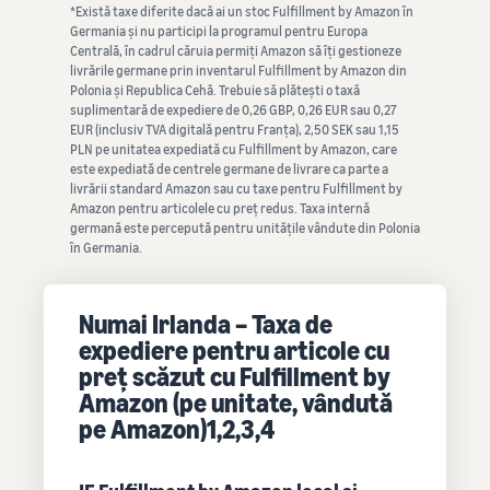
*Există taxe diferite dacă ai un stoc Fulfillment by Amazon în
Germania și nu participi la programul pentru Europa
Centrală, în cadrul căruia permiți Amazon să îți gestioneze
livrările germane prin inventarul Fulfillment by Amazon din
Polonia și Republica Cehă. Trebuie să plătești o taxă
suplimentară de expediere de 0,26 GBP, 0,26 EUR sau 0,27
EUR (inclusiv TVA digitală pentru Franța), 2,50 SEK sau 1,15
PLN pe unitatea expediată cu Fulfillment by Amazon, care
este expediată de centrele germane de livrare ca parte a
livrării standard Amazon sau cu taxe pentru Fulfillment by
Amazon pentru articolele cu preț redus. Taxa internă
germană este percepută pentru unitățile vândute din Polonia
în Germania.
Numai Irlanda – Taxa de
expediere pentru articole cu
preț scăzut cu Fulfillment by
Amazon (pe unitate, vândută
pe Amazon)1,2,3,4