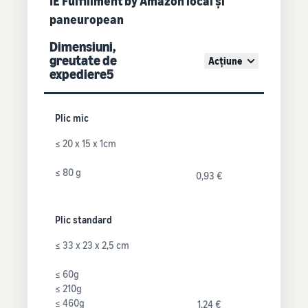
IE Fulfillment by Amazon local și
paneuropean
Dimensiuni,
greutate de
Acțiune
expediere5
Plic mic
≤ 20 x 15 x 1cm
≤ 80 g
0,93 €
Plic standard
≤ 33 x 23 x 2,5 cm
≤ 60g
≤ 210g
≤ 460g
1,24 €