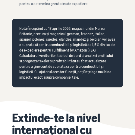
pentru a determina greutatea de expediere.
Notă: Începând cu 17 aprilie 2026, magazinul din Marea
Britanie, precum și magazinul german, francez, italian,
spaniol, polonez, suedez, olandez, irlandez și belgian vor avea
o suprataxă pentru combustibil și logistică de 1,5% din taxele
de expediere pentru Fulfillment by Amazon (FBA).
Calculatorul veniturilor, tabloul de bord al analizei profitului
și prognoza taxelor și profitabilității au fost actualizate
pentru a ține cont de suprataxa pentru combustibil și
logistică. Cu ajutorul acestor funcții, poți înțelege mai bine
impactul exact asupra companiei tale.
Extinde-te la nivel
internațional cu