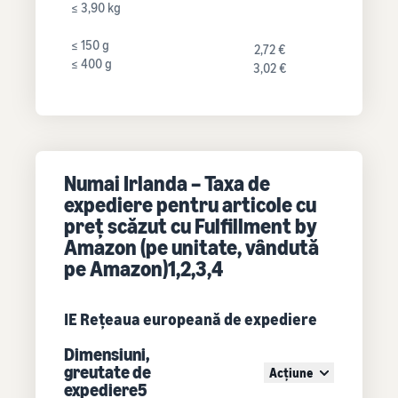
≤ 3,90 kg
≤ 150 g
2,72 €
≤ 400 g
3,02 €
Numai Irlanda – Taxa de
expediere pentru articole cu
preț scăzut cu Fulfillment by
Amazon (pe unitate, vândută
pe Amazon)1,2,3,4
IE Rețeaua europeană de expediere
Dimensiuni,
greutate de
Acțiune
expediere5