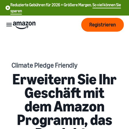
Reduzierte Gebühren für 2026 = Größere Margen.
So viel können Sie
sparen
Registrieren
Start
Beginnen
Versand
Climate Pledge Friendly
Sie mit
Erweitern Sie Ihr
中
dem
Verkauf
文
Übersicht über die
Wachsen
Geschäft mit
bei
Auftragsabwicklung
-
Amazon
CN
dem Amazon
Erreichen
Preisgestaltung
Versand durch Amazon
English
Sie mehr
Verkaufstarif wählen
Lagern Sie Versand
Programm, das
- GB
Kunden
Verkaufstarife vergleichen
Retouren und
Informieren
Lernen
Kundenservice aus
Deutsch