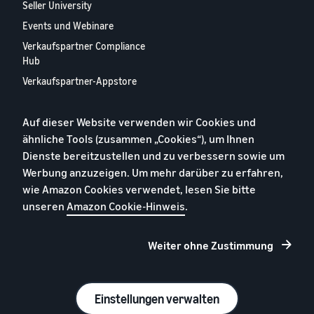
Seller University
Events und Webinare
Verkaufspartner Compliance
Hub
Verkaufspartner-Appstore
Europäischer
Verkaufspartner-Bericht
Auf dieser Website verwenden wir Cookies und
2024
ähnliche Tools (zusammen „Cookies“), um Ihnen
Kontaktieren Sie uns
Dienste bereitzustellen und zu verbessern sowie um
Werbung anzuzeigen. Um mehr darüber zu erfahren,
wie Amazon Cookies verwendet, lesen Sie bitte
Datenschutzerklärung
unseren
Amazon Cookie-Hinweis
.
Cookies
Allgemeine Geschäftsbedingungen
Weiter ohne Zustimmung
Impressum
© 2026 Amazon.com, Inc. oder Tochtergesellschaften
Einstellungen verwalten