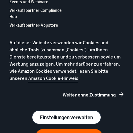
Events und Webinare
Verkaufspartner Compliance
Hub
Verkaufspartner-Appstore
Europäischer
Verkaufspartner-Bericht
Auf dieser Website verwenden wir Cookies und
2024
ähnliche Tools (zusammen „Cookies“), um Ihnen
Kontaktieren Sie uns
Dienste bereitzustellen und zu verbessern sowie um
Werbung anzuzeigen. Um mehr darüber zu erfahren,
wie Amazon Cookies verwendet, lesen Sie bitte
Datenschutzerklärung
unseren
Amazon Cookie-Hinweis
.
Cookies
Allgemeine Geschäftsbedingungen
Weiter ohne Zustimmung
Impressum
© 2026 Amazon.com, Inc. oder Tochtergesellschaften
Einstellungen verwalten