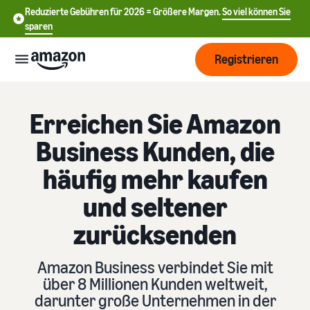
Reduzierte Gebühren für 2026 = Größere Margen.
So viel können Sie
sparen
Registrieren
Start
Erreichen Sie Amazon
Business Kunden, die
Beginnen
Versand
Sie mit
häufig mehr kaufen
中
dem
Verkauf
文
und seltener
Übersicht über die
Wachsen
bei
Auftragsabwicklung
-
zurücksenden
Amazon
CN
Erreichen
Preisgestaltung
Versand durch Amazon
English
Sie mehr
Amazon Business verbindet Sie mit
Verkaufstarif wählen
Lagern Sie Versand
- GB
Kunden
Verkaufstarife vergleichen
über 8 Millionen Kunden weltweit,
Retouren und
Informieren
Lernen
Kundenservice aus
darunter große Unternehmen in der
Deutsch