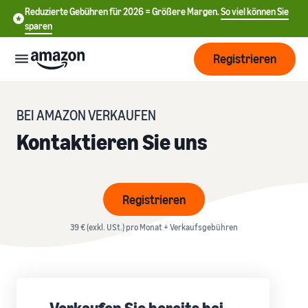
Reduzierte Gebühren für 2026 = Größere Margen.
So viel können Sie
sparen
Registrieren
Start
BEI AMAZON VERKAUFEN
Kontaktieren Sie uns
Beginnen
Versand
Sie mit
中
dem
Verkauf
文
Übersicht über die
Registrieren
Wachsen
bei
Auftragsabwicklung
-
Amazon
CN
39 € (exkl. USt.) pro Monat + Verkaufsgebühren
Erreichen
Preisgestaltung
Versand durch Amazon
English
Sie mehr
Verkaufstarif wählen
Lagern Sie Versand
- GB
Kunden
Verkaufstarife vergleichen
Retouren und
Informieren
Lernen
Kundenservice aus
Deutsch