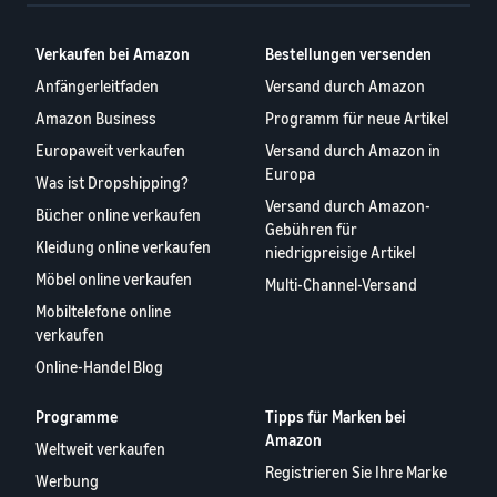
Kanäle
App Store
E-Commerce-Leitfaden
Nutzen Sie FBA-Bestand für
Verkaufspartner
Herausforderungen, Tipps
Verkäufe über andere
Verkaufen bei Amazon
Bestellungen versenden
Entdecken Sie von Amazon
und Strategien für
Einnahmenrechner
Kanäle
zugelassene Software-
Anfängerleitfaden
Versand durch Amazon
nachhaltigen Erfolg im E-
Gebühren und Kosten für
Partner zur
Commerce
Amazon Business
Programm für neue Artikel
ein Produkt berechnen für
Verkaufen Sie
Automatisierung und
verschiedene
kostengünstige
Verwaltung Ihres Betriebs
Erfolgsgeschichte
Europaweit verkaufen
Versand durch Amazon in
Produkte, erreichen Sie
Versandmethoden
Lagerbestandsverwaltung
von Verkäufern
Europa
Was ist Dropshipping?
Millionen von Kunden
leicht gemacht
Mit Amazons
Verkaufsprogramme
Versand durch Amazon-
Starten Sie mit günstigen
Bücher online verkaufen
Tipps zur effektiven
Reichweite und Tools
erkunden
Gebühren für
FBA-Tarifen
Lagebestandsverwaltung mit
hat Skipper's
Kleidung online verkaufen
Erstellen Sie Ihre
niedrigpreisige Artikel
Amazon
hochwertiges,
Verkaufsstrategie mit
Möbel online verkaufen
Multi-Channel-Versand
fischbasiertes
Verkaufen Sie über die
verschiedenen
Tierfutter von einer
Mobiltelefone online
Grenzen von UK und EU
Programmen
lokalen Idee in ein
verkaufen
Erschließen Sie nahtlos
Gefragte
florierendes
neue Märkte
Produkte zum
Online-Handel Blog
Unternehmen
Verkaufsstart
verwandelt. Eine
Programme
Tipps für Marken bei
wahre Geschichte,
Amazon
Weltweit verkaufen
Finden Sie Ihre
echtes Wachstum.
Produktkategorie
Registrieren Sie Ihre Marke
Könnten Sie der
Werbung
Markenregistrierung
Finden Sie heraus, was sich