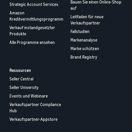
Nächste sein?
Bauen Sie einen Online-Shop
Strategic Account Services
Registrieren Sie Ihre Marke bei
verkauft
auf
Niedrigere
Amazon und erhalten Sie
Amazon
Versandkosten
Leitfaden für neue
Zugang zu Markenschutz und
Kreditvermittlungsprogramm
Wie man Tierfutter
für Ihre
Verkaufspartner
Marketing-Tools
online verkauft
Verkauf instandgesetzter
niedrigpreisigen
Fallstudien
Bauen Sie Ihr
Produkte
Produkte
Tierfuttergeschäft aus
Markenanalyse
Informieren Sie sich
Alle Programme ansehen
über die Tarife für
Marke schützen
Wie man
Niedrigpreisartikel von
Brand Registry
Nahrungsergänzungsmittel
Versand durch Amazon
online verkauft
für berechtigte
Ressourcen
Erweitern Sie Ihren Online-
Produkte mit einem
Verkauf von
Seller Central
Preis von bis zu €20.
Nahrungsergänzungsmitteln
Seller University
Events und Webinare
Wie man Kopfhörer
online verkauft
Verkaufspartner Compliance
Verkaufen Sie Kopfhörer an
Hub
Kunden weltweit
Verkaufspartner-Appstore
Europäischer
Wie man T-Shirts online