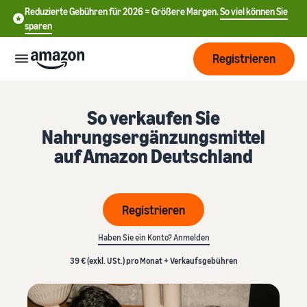
Reduzierte Gebühren für 2026 = Größere Margen.
So viel können Sie
sparen
Registrieren
Start
So verkaufen Sie
Nahrungsergänzungsmittel
Beginnen
auf Amazon Deutschland
Versand
Sie mit
中
dem
Verkauf
文
Übersicht über die
Wachsen
bei
Registrieren
Auftragsabwicklung
-
Amazon
CN
Haben Sie ein Konto? Anmelden
Erreichen
Preisgestaltung
Versand durch Amazon
English
Sie mehr
Verkaufstarif wählen
39 € (exkl. USt.) pro Monat + Verkaufsgebühren
Lagern Sie Versand
- GB
Kunden
Verkaufstarife vergleichen
Retouren und
Informieren
Lernen
Kundenservice aus
Deutsch