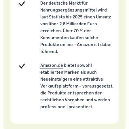
Nächste sein?
Der deutsche Markt für
Registrieren Sie Ihre Marke bei
verkauft
Niedrigere
Nahrungsergänzungsmittel wird
Amazon und erhalten Sie
Versandkosten
laut Statista bis 2025 einen Umsatz
Zugang zu Markenschutz und
Wie man Tierfutter
für Ihre
von über 2,6 Milliarden Euro
Marketing-Tools
online verkauft
niedrigpreisigen
erreichen. Über 70 % der
Bauen Sie Ihr
Produkte
Konsumenten kaufen solche
Tierfuttergeschäft aus
Informieren Sie sich
Produkte online – Amazon ist dabei
über die Tarife für
führend.
Wie man
Niedrigpreisartikel von
Nahrungsergänzungsmittel
Versand durch Amazon
online verkauft
Amazon.de
bietet sowohl
für berechtigte
Erweitern Sie Ihren Online-
Produkte mit einem
etablierten Marken als auch
Verkauf von
Preis von bis zu €20.
Neueinsteigern eine attraktive
Nahrungsergänzungsmitteln
Verkaufsplattform – vorausgesetzt,
die Produkte entsprechen den
Wie man Kopfhörer
rechtlichen Vorgaben und werden
online verkauft
professionell präsentiert.
Verkaufen Sie Kopfhörer an
Kunden weltweit
Wie man T-Shirts online