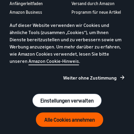
Anfängerleitfaden
Versand durch Amazon
Amazon Business
Programm für neue Artikel
Europaweit verkaufen
Versand durch Amazon in
Auf dieser Website verwenden wir Cookies und
Europa
Was ist Dropshipping?
ähnliche Tools (zusammen „Cookies“), um Ihnen
Versand durch Amazon-
Bücher online verkaufen
Dienste bereitzustellen und zu verbessern sowie um
Gebühren für
Werbung anzuzeigen. Um mehr darüber zu erfahren,
Kleidung online verkaufen
niedrigpreisige Artikel
wie Amazon Cookies verwendet, lesen Sie bitte
Möbel online verkaufen
Multi-Channel-Versand
unseren
Amazon Cookie-Hinweis
.
Mobiltelefone online
verkaufen
Weiter ohne Zustimmung
Online-Handel Blog
Programme
Tipps für Marken bei
Amazon
Einstellungen verwalten
Weltweit verkaufen
Registrieren Sie Ihre Marke
Werbung
Bauen Sie einen Online-Shop
Strategic Account Services
Alle Cookies annehmen
auf
Amazon
Leitfaden für neue
Kreditvermittlungsprogramm