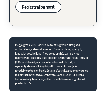
Regisztráljon most
Megjegyzés: 2026. április 17-től az Egyesült Királyság
áruházában, valamint a német, francia, olasz, spanyol,
lengyel, svéd, holland, ír és belga áruházban 1,5%-os
üzemanyag- és logisztikai pótdíjat számítunk fel az Amazon
(FBA) szállítási díjai után. A bevételi kalkulátort, a
nyereségelemzési irányítópultot, valamint a díj- és
jövedelmezőségi előrejelzést frissítettük az üzemanyag- és
logisztikai pótdíj figyelembevétele érdekében. Ezekkel a
funkciókkal jobban megértheti a vállalkozására gyakorolt
pontos hatást.