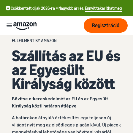
Csökkentett díjak 2026-ra = Nagyobb árrés.
Ennyit takaríthat meg
Regisztráció
FULFILMENT BY AMAZON
Kezdés
Szállítás az EU és
az Egyesült
Kezdjen el
Szállítás
még ma
中
Királyság között
értékesíteni
az
文
Megrendelések
Növekedés
Amazonon!
feldolgozásának
-
áttekintése
Bővítse e-kereskedelmét az EU és az Egyesült
CN
Érjen el
Királyság közti határon átlépve
Árazás
Válasszon értékesítési
English
több
tervet!
Fulfilment by Amazon
A határokon átnyúló értékesítés egy teljesen új
- GB
vásárlót!
Eladói csomagok
Bízza ránk a kiszállítást, a
világot nyit meg az elsődleges piacán kívül. Új piacok
Tudjon meg
összehasonlítása
Tanulás
visszaküldések kezelését
Deutsch
megnyitásával lehetősége van bővíteni vásárlói