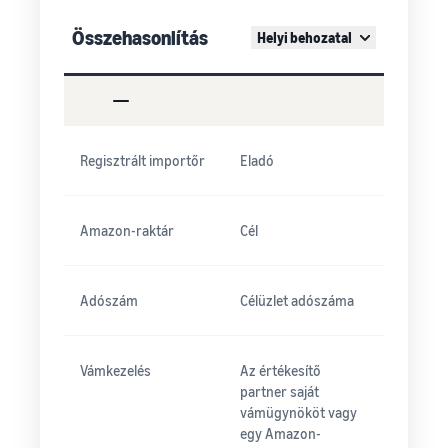
Összehasonlítás
Helyi behozatal
Regisztrált importőr
Eladó
Amazon-raktár
Cél
Adószám
Célüzlet adószáma
Vámkezelés
Az értékesítő
partner saját
vámügynököt vagy
egy Amazon-