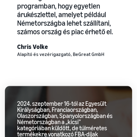
programban, hogy egyetlen
árukészlettel, amelyet például
Németországba lehet szállítani,
számos ország és piac érhető el.
Chris Volke
Alapító és vezérigazgató, BeGreat GmbH
2024. szeptember 16-tól az Egyesült
Királyságban, Franciaországban,
Olaszországban, Spanyolországban és
Németországban a „kicsi”
kategóriában küldött, de túlméretes
termékekre vonatkozó FBA-díjak