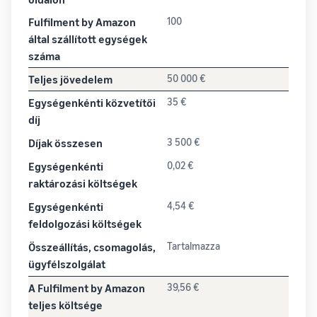
Fulfilment by Amazon
100
által szállított egységek
száma
Teljes jövedelem
50 000 €
Egységenkénti közvetítői
35 €
díj
Díjak összesen
3 500 €
Egységenkénti
0,02 €
raktározási költségek
Egységenkénti
4,54 €
feldolgozási költségek
Összeállítás, csomagolás,
Tartalmazza
ügyfélszolgálat
A Fulfilment by Amazon
39,56 €
teljes költsége