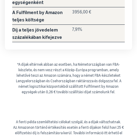
egységenként
A Fulfilment by Amazon
3956,00 €
teljes költsége
Díj a teljes jövedelem
7,91%
százalékában kifejezve
*A díjak eltérnek abban az esetben, ha Németországban van FBA-
készlete, és nem vesz részt a Közép-Európa programban, amely
lehetővé teszi az Amazon számára, hogy a német FBA-készleteket
Lengyelországban és Csehországban raktározza és dolgozza fel. A
német logisztikai központokból szállított Fulfilment by Amazon
egységek után 0,26 € további szállítási díjat számolunk fel.
A fenti példa szemléltetési célokat szolgál, és a díjak változhatnak.
Az Amazonon történő értékesítés esetén a fenti díjakon felül havi 25 €
előfizetési díj is felszámításra kerül. További információ itt érhető el