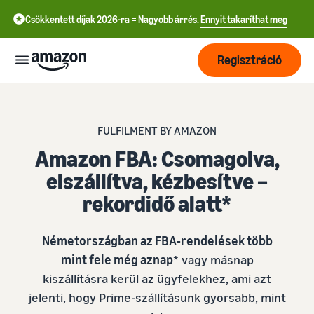
Csökkentett díjak 2026-ra = Nagyobb árrés.
Ennyit takaríthat meg
Regisztráció
Kezdés
FULFILMENT BY AMAZON
Kezdjen el
Amazon FBA: Csomagolva,
Szállítás
még ma
elszállítva, kézbesítve –
中
értékesíteni
rekordidő alatt*
az
文
Megrendelések
Növekedés
Amazonon!
feldolgozásának
-
áttekintése
CN
Németországban az FBA-rendelések több
Érjen el
Árazás
Válasszon értékesítési
mint fele még aznap
* vagy másnap
English
több
tervet!
Fulfilment by Amazon
kiszállításra kerül az ügyfelekhez, ami azt
- GB
vásárlót!
Eladói csomagok
Bízza ránk a kiszállítást, a
jelenti, hogy Prime-szállításunk gyorsabb, mint
Tudjon meg
összehasonlítása
Tanulás
visszaküldések kezelését
Deutsch