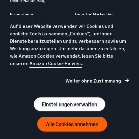
Online-Handel Blog
Programme
Tipps für Marken bei
Amazon
Weltweit verkaufen
Auf dieser Website verwenden wir Cookies und
Registrieren Sie Ihre Marke
Werbung
ähnliche Tools (zusammen „Cookies“), um Ihnen
Bauen Sie einen Online-Shop
Dienste bereitzustellen und zu verbessern sowie um
Strategic Account Services
auf
Werbung anzuzeigen. Um mehr darüber zu erfahren,
Amazon
Leitfaden für neue
wie Amazon Cookies verwendet, lesen Sie bitte
Kreditvermittlungsprogramm
Verkaufspartner
unseren
Amazon Cookie-Hinweis
.
Verkauf instandgesetzter
Fallstudien
Produkte
Markenanalyse
Weiter ohne Zustimmung
Alle Programme ansehen
Marke schützen
Brand Registry
Einstellungen verwalten
Ressourcen
Seller Central
Alle Cookies annehmen
Seller University
Events und Webinare