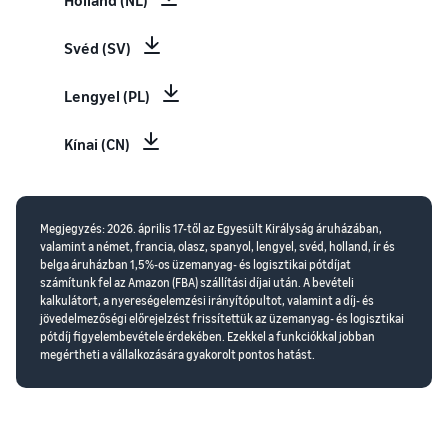
Holland (NL)
Svéd (SV)
Lengyel (PL)
Kínai (CN)
Megjegyzés: 2026. április 17-től az Egyesült Királyság áruházában,
valamint a német, francia, olasz, spanyol, lengyel, svéd, holland, ír és
belga áruházban 1,5%-os üzemanyag- és logisztikai pótdíjat
számítunk fel az Amazon (FBA) szállítási díjai után. A bevételi
kalkulátort, a nyereségelemzési irányítópultot, valamint a díj- és
jövedelmezőségi előrejelzést frissítettük az üzemanyag- és logisztikai
pótdíj figyelembevétele érdekében. Ezekkel a funkciókkal jobban
megértheti a vállalkozására gyakorolt pontos hatást.