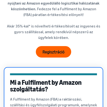
nyújtani az Amazon egyedülálló logisztikai hálózatának
Amazon-on,
növekedés. Leszel
Hogyan lehet online
köszönhetően.
Fedezze fel a Fulfilment by Amazon
és
te a következő?
Alacsonyabb
értékesíteni a
(FBA) páratlan értékesítési előnyeit!
hozzáférjen a
kiegészítőket
szállítási
márkavédelmi
Bővítse online étrend-
költségek az
és marketing
Akár 35%-kal* is növelheti értékesítését az ingyenes és
kiegészítők értékesítését
alacsony árú
eszközökhöz
gyors szállítással, amely rendkívül népszerű az
termékekhez
ügyfelek körében.
Hogyan lehet online
Tájékozódjon a
eladni a fejhallgatót
Fulfilment by
Adjon fejhallgatót
Amazon
Regisztráció
ügyfeleknek világszerte
szolgáltatás
alacsony árú
termékeire
Hogyan lehet online
vonatkozó
pólókat értékesíteni
díjszabásáról,
Bővítse póló márkáját
amely a 20 euróig
Mi a Fulfilment by Amazon
terjedő árú,
szolgáltatás?
jogosult
termékekre
vonatkozik.
A Fulfilment by Amazon (FBA) a raktározási,
szállítási és ügyfélszolgálati programunk, amelynek