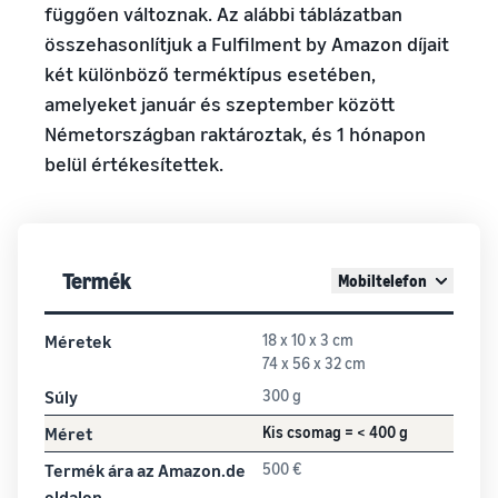
függően változnak. Az alábbi táblázatban
összehasonlítjuk a Fulfilment by Amazon díjait
két különböző terméktípus esetében,
amelyeket január és szeptember között
Németországban raktároztak, és 1 hónapon
belül értékesítettek.
Termék
Mobiltelefon
Méretek
18 x 10 x 3 cm
74 x 56 x 32 cm
Súly
300 g
Méret
Kis csomag = < 400 g
Termék ára az Amazon.de
500 €
oldalon