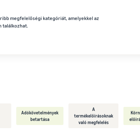
ribb megfelelőségi kategóriát, amelyekkel az
 találkozhat.
A
Adókövetelmények
Körn
termékelőírásoknak
betartása
előír
való megfelelés