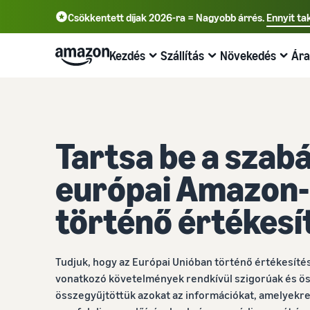
Csökkentett díjak 2026-ra = Nagyobb árrés.
Ennyit ta
English - GB
Deutsch - DE
Kezdés
Szállítás
Növekedés
Ára
中文 - CN
Kezdjen el még ma értékesíteni az
Megrendelések feldolgozásának
Érjen el több vásárlót!
Tudjon meg többet a díjakról és
Tudjon meg többet webináriumokkal és
Amazonon!
áttekintése
költségekről
tudásközpontokkal
Hirdessen az Amazonon
Tartsa be a szab
Válasszon értékesítési tervet!
Fulfilment by Amazon
ár áttekintés
Online Kereskedelmi Blog
Hirdessen az Amazonon belül és azon kívül is.
Eladói csomagok összehasonlítása
Bízza ránk a kiszállítást, a visszaküldések kezelését
Költséghatékony üzleti terjesztés
Tudjon meg többet az online értékesítési koncepciókról
európai Amazon-
ügyfélszolgálaton keresztül
B2B értékesítés
Eladói fiók létrehozása
Eladói csomagok összehasonlítása
Seller University
történő értékesí
Kapcsolatba léphet üzleti ügyfelekkel
Rendelések feldolgozása saját raktárából
Tekintse át az eladói fiók létrehozásának lépéseit
Értékesítési tervek összehasonlítása és kiválasztása
Képzési és tanulási anyagok, amelyek segítik a
Használja ki a gyorsabb, olcsóbb és pontosabb szállítást
vállalkozások sikerét az Amazonon
Értékesítés világszerte
Termékajánlatok létrehozása
Értékesítési jutalék
Értékesítsen világszerte az Amazonon.
Tudjuk, hogy az Európai Unióban történő értékesíté
Új termékek bemutatása
Eladók sikertörténetei
Termékajánlatok létrehozása vagy elfogadása
Az értékesítési díjak áttekintése
vonatkozó követelmények rendkívül szigorúak és ös
Szerezzen 10% kedvezményt az értékesítésekre és
Készen áll a sikertörténete megkezdésére?
Kérjen személyre szabott ajánlásokat
összegyűjtöttük azokat az információkat, amelyekr
ingyenes tárolásra az FBA-val
Megrendelések küldése
Szállítási díjak
Hogyan segíthet piaci tanácsadója az Amazonon való