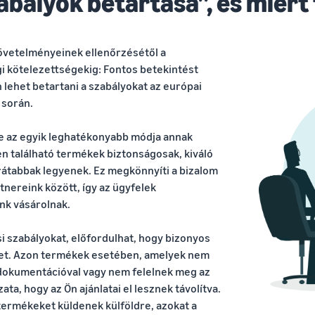
zabályok betartása”, és miért
övetelményeinek ellenőrzésétől a
i kötelezettségekig: Fontos betekintést
lehet betartani a szabályokat az európai
 során.
e az egyik leghatékonyabb módja annak
n található termékek biztonságosak, kiváló
átabbak legyenek. Ez megkönnyíti a bizalom
tnereink között, így az ügyfelek
nk vásárolnak.
si szabályokat, előfordulhat, hogy bizonyos
et. Azon termékek esetében, amelyek nem
dokumentációval vagy nem felelnek meg az
a, hogy az Ön ajánlatai el lesznek távolítva.
termékeket küldenek külföldre, azokat a