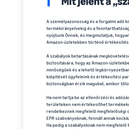
Mit jelent a „s
A személyazonosság és a forgalmi adó k
termékirányelvekig és a fenntarthatóság
nyújtunk Önnek, és megmutatjuk, hogyan 
Amazon-üzletekben történő értékesítés
A szabályok betartásának megkövetelés
biztosítására, hogy az Amazon-üzletekbe
minőségűek és a lehető legkörnyezetbar
kiépítését ügyfeleink és értékesítési par
biztonságban érzik magukat, amikor tőlü
Ha nem tartja be az ellenőrzési és adózá
területeken nem értékesíthet termékek
rendelkeznek megfelelő megfelelőségi 
EPR szabványoknak, fennáll annak kockázat
Ha pedig a szabályoknak nem megfelelő 