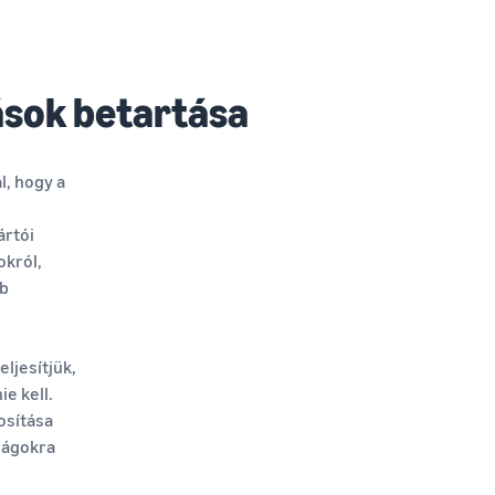
ások betartása
l, hogy a
ártói
okról,
éb
ljesítjük,
e kell.
osítása
zágokra