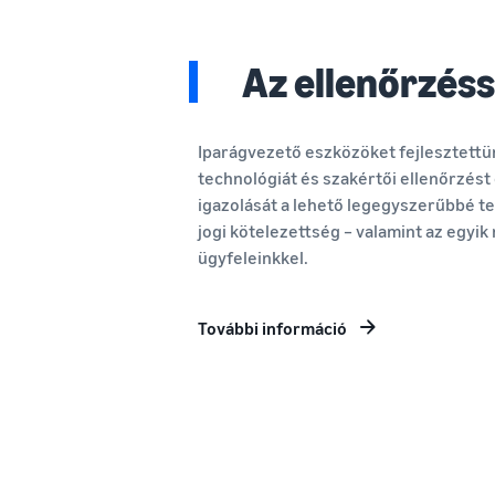
Az ellenőrzéss
Iparágvezető eszközöket fejlesztettü
technológiát és szakértői ellenőrzés
igazolását a lehető legegyszerűbbé t
jogi kötelezettség – valamint az egyik
ügyfeleinkkel.
További információ