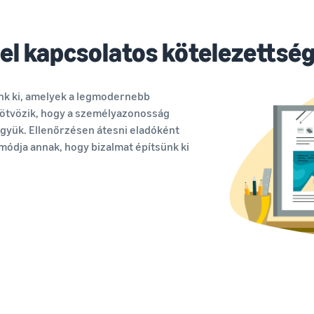
el kapcsolatos kötelezettség
nk ki, amelyek a legmodernebb
t ötvözik, hogy a személyazonosság
együk. Ellenőrzésen átesni eladóként
 módja annak, hogy bizalmat építsünk ki