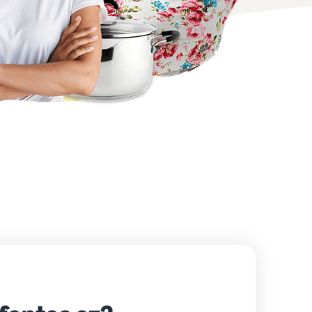
Hogyan lehet online pólókat értékesíteni
Bővítse póló márkáját