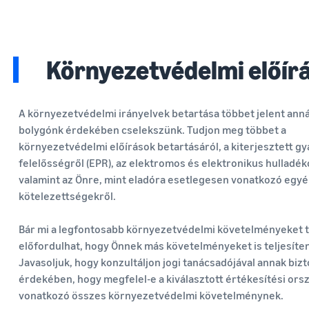
Környezetvédelmi előír
A környezetvédelmi irányelvek betartása többet jelent anná
bolygónk érdekében cselekszünk. Tudjon meg többet a
környezetvédelmi előírások betartásáról, a kiterjesztett gy
felelősségről (EPR), az elektromos és elektronikus hulladék
valamint az Önre, mint eladóra esetlegesen vonatkozó egy
kötelezettségekről.
Bár mi a legfontosabb környezetvédelmi követelményeket te
előfordulhat, hogy Önnek más követelményeket is teljesíteni
Javasoljuk, hogy konzultáljon jogi tanácsadójával annak bizt
érdekében, hogy megfelel-e a kiválasztott értékesítési ors
vonatkozó összes környezetvédelmi követelménynek.