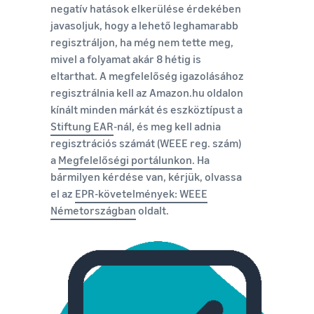
negatív hatások elkerülése érdekében
javasoljuk, hogy a lehető leghamarabb
regisztráljon, ha még nem tette meg,
mivel a folyamat akár 8 hétig is
eltarthat. A megfelelőség igazolásához
regisztrálnia kell az Amazon.hu oldalon
kínált minden márkát és eszköztípust a
Stiftung EAR
-nál, és meg kell adnia
regisztrációs számát (WEEE reg. szám)
a
Megfelelőségi portálunkon
. Ha
bármilyen kérdése van, kérjük, olvassa
el az
EPR-követelmények: WEEE
Németországban
oldalt.