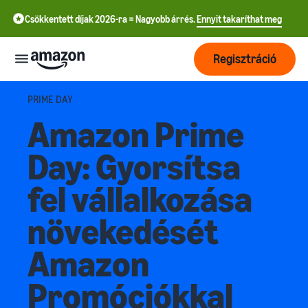
Csökkentett díjak 2026-ra = Nagyobb árrés.
Ennyit takaríthat meg
Regisztráció
PRIME DAY
Kezdés
Amazon Prime
Kezdjen el
Day: Gyorsítsa
Szállítás
még ma
中
értékesíteni
fel vállalkozása
az
文
Megrendelések
Növekedés
Amazonon!
feldolgozásának
-
növekedését
áttekintése
CN
Érjen el
Árazás
Válasszon értékesítési
Amazon
English
több
tervet!
Fulfilment by Amazon
- GB
vásárlót!
Eladói csomagok
Promóciókkal
Bízza ránk a kiszállítást, a
Tudjon meg
összehasonlítása
Tanulás
visszaküldések kezelését
Deutsch