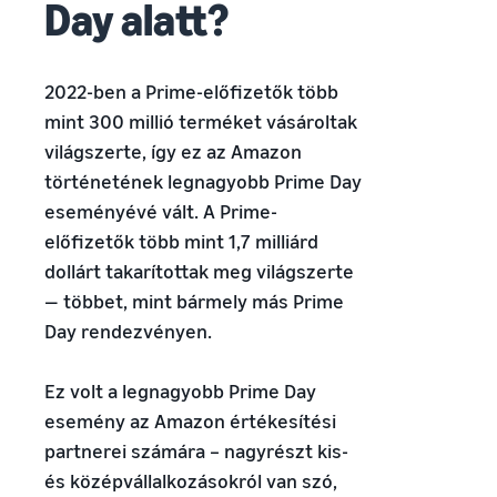
Day alatt?
Amazon-on,
növekedés. Leszel
Hogyan lehet online
és
te a következő?
Alacsonyabb
értékesíteni a
hozzáférjen a
kiegészítőket
szállítási
2022-ben a Prime-előfizetők több
márkavédelmi
Bővítse online étrend-
költségek az
és marketing
mint 300 millió terméket vásároltak
kiegészítők értékesítését
alacsony árú
eszközökhöz
termékekhez
világszerte, így ez az Amazon
Hogyan lehet online
Tájékozódjon a
történetének legnagyobb Prime Day
eladni a fejhallgatót
Fulfilment by
eseményévé vált. A Prime-
Adjon fejhallgatót
Amazon
előfizetők több mint 1,7 milliárd
ügyfeleknek világszerte
szolgáltatás
dollárt takarítottak meg világszerte
alacsony árú
termékeire
— többet, mint bármely más Prime
Hogyan lehet online
vonatkozó
pólókat értékesíteni
Day rendezvényen.
díjszabásáról,
Bővítse póló márkáját
amely a 20 euróig
terjedő árú,
Ez volt a legnagyobb Prime Day
jogosult
esemény az Amazon értékesítési
termékekre
partnerei számára – nagyrészt kis-
vonatkozik.
és középvállalkozásokról van szó,