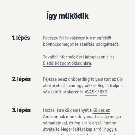
Így működik
1. lépés
Fedezze fel és válassza ki a megfelelő
bővítőcsomagot és szállítási szolgáltatót.
További információért látogasson el az
Eladói központ oldalunkra
.
2. lépés
Fejezze be az onboarding folyamatot az Ön
által preferált vámügynökkel: Regisztráljon
választott brókerénél:
AVASK
/
RXO
3. lépés
Hozza létre küldeményét a
Küldés az
Amazonnak munkafolyamattal
, adja meg a
vámadatokat, és foglalja le a szállítmány
átvételét. Megerősítést kap arról, hogy a