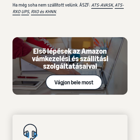
Ha még soha nem szállított velünk. ÁSZF:
ATS-AVASK
,
ATS-
RXO
UPS
,
RXO és KHNN
.
Első lépések az Amazon
vámkezelési és szállítási
szolgáltatásaival
Vágjon bele most