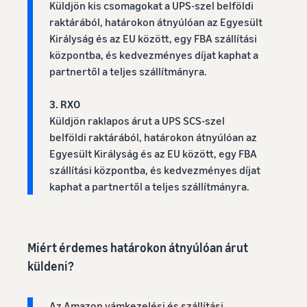
Küldjön kis csomagokat a UPS-szel belföldi
Amazon-on,
növekedés. Leszel
Hogyan lehet online
raktárából, határokon átnyúlóan az Egyesült
és
te a következő?
Alacsonyabb
értékesíteni a
Királyság és az EU között, egy FBA szállítási
hozzáférjen a
kiegészítőket
szállítási
központba, és kedvezményes díjat kaphat a
márkavédelmi
Bővítse online étrend-
költségek az
partnertől a teljes szállítmányra.
és marketing
kiegészítők értékesítését
alacsony árú
eszközökhöz
termékekhez
3. RXO
Hogyan lehet online
Tájékozódjon a
Küldjön raklapos árut a UPS SCS-szel
eladni a fejhallgatót
Fulfilment by
belföldi raktárából, határokon átnyúlóan az
Adjon fejhallgatót
Amazon
ügyfeleknek világszerte
szolgáltatás
Egyesült Királyság és az EU között, egy FBA
alacsony árú
szállítási központba, és kedvezményes díjat
termékeire
Hogyan lehet online
kaphat a partnertől a teljes szállítmányra.
vonatkozó
pólókat értékesíteni
díjszabásáról,
Bővítse póló márkáját
amely a 20 euróig
terjedő árú,
Miért érdemes határokon átnyúlóan árut
jogosult
küldeni?
termékekre
vonatkozik.
Az Amazon vámkezelési és szállítási