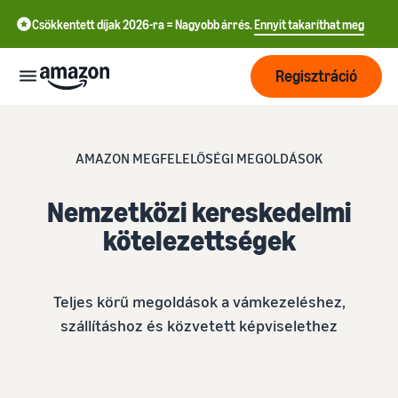
Csökkentett díjak 2026-ra = Nagyobb árrés.
Ennyit takaríthat meg
Regisztráció
Kezdés
AMAZON MEGFELELŐSÉGI MEGOLDÁSOK
Kezdjen el
Szállítás
Nemzetközi kereskedelmi
még ma
中
értékesíteni
kötelezettségek
az
文
Megrendelések
Növekedés
Amazonon!
feldolgozásának
-
áttekintése
CN
Teljes körű megoldások a vámkezeléshez,
Érjen el
Árazás
Válasszon értékesítési
szállításhoz és közvetett képviselethez
English
több
tervet!
Fulfilment by Amazon
- GB
vásárlót!
Eladói csomagok
Bízza ránk a kiszállítást, a
Tudjon meg
összehasonlítása
Tanulás
visszaküldések kezelését
Deutsch