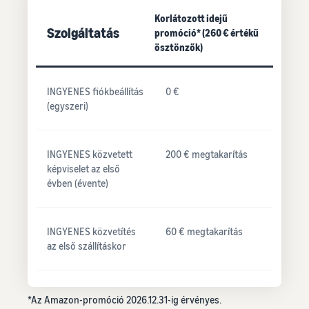
Korlátozott idejű
Szolgáltatás
promóció* (260 € értékű
ösztönzők)
INGYENES fiókbeállítás
0 €
(egyszeri)
INGYENES közvetett
200 € megtakarítás
képviselet az első
évben (évente)
INGYENES közvetítés
60 € megtakarítás
az első szállításkor
*Az Amazon-promóció 2026.12.31-ig érvényes.