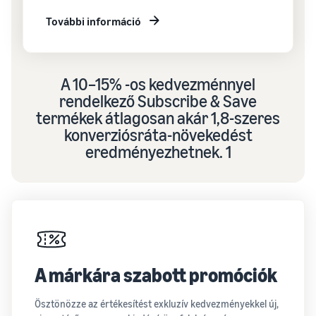
További információ
A 10–15% -os kedvezménnyel
rendelkező Subscribe & Save
termékek átlagosan akár 1,8-szeres
konverziósráta-növekedést
eredményezhetnek. 1
A márkára szabott promóciók
Ösztönözze az értékesítést exkluzív kedvezményekkel új,