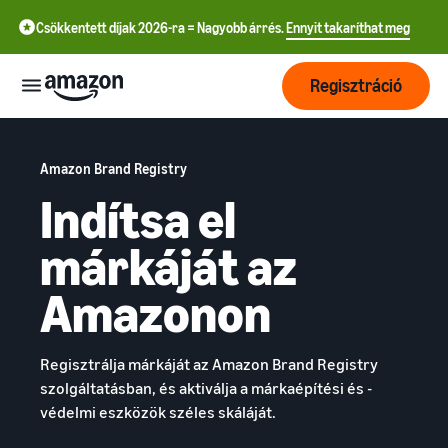
Csökkentett díjak 2026-ra = Nagyobb árrés.
Ennyit takaríthat meg
Regisztráció
Kezdés
Amazon Brand Registry
Indítsa el
Kezdjen el
Szállítás
még ma
márkáját az
中
értékesíteni
az
文
Megrendelések
Növekedés
Amazonon
Amazonon!
feldolgozásának
-
áttekintése
CN
Érjen el
Árazás
Válasszon értékesítési
Regisztrálja márkáját az Amazon Brand Registry
English
több
tervet!
Fulfilment by Amazon
szolgáltatásban, és aktiválja a márkaépítési és -
- GB
vásárlót!
Eladói csomagok
Bízza ránk a kiszállítást, a
védelmi eszközök széles skáláját.
Tudjon meg
összehasonlítása
Tanulás
visszaküldések kezelését
Deutsch