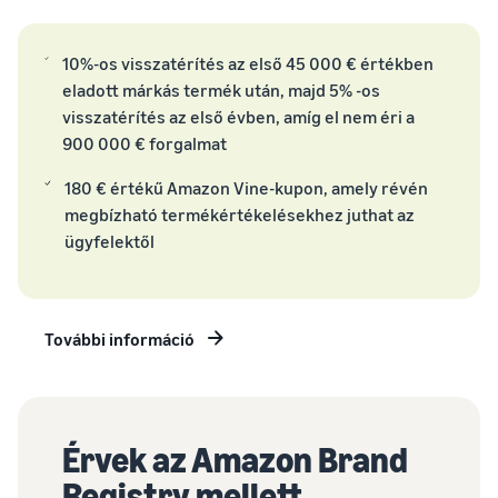
Amazon-on,
növekedés. Leszel
Hogyan lehet online
és
te a következő?
Alacsonyabb
értékesíteni a
10%-os visszatérítés az első 45 000 € értékben
hozzáférjen a
kiegészítőket
szállítási
eladott márkás termék után, majd 5% -os
márkavédelmi
Bővítse online étrend-
költségek az
és marketing
visszatérítés az első évben, amíg el nem éri a
kiegészítők értékesítését
alacsony árú
eszközökhöz
900 000 € forgalmat
termékekhez
Hogyan lehet online
Tájékozódjon a
180 € értékű Amazon Vine-kupon, amely révén
eladni a fejhallgatót
Fulfilment by
megbízható termékértékelésekhez juthat az
Adjon fejhallgatót
Amazon
ügyfelektől
ügyfeleknek világszerte
szolgáltatás
alacsony árú
termékeire
Hogyan lehet online
vonatkozó
pólókat értékesíteni
További információ
díjszabásáról,
Bővítse póló márkáját
amely a 20 euróig
terjedő árú,
jogosult
termékekre
Érvek az Amazon Brand
vonatkozik.
Registry mellett