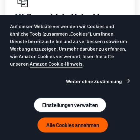
Védjegyvédelmi jelentés
Auf dieser Website verwenden wir Cookies und
Tudjon meg többet a legújabb innovációinkról, amelyek
ähnliche Tools (zusammen „Cookies“), um Ihnen
segítenek megakadályozni, hogy a hamisított termékek
Dienste bereitzustellen und zu verbessern sowie um
elérjék az ügyfeleket.
Werbung anzuzeigen. Um mehr darüber zu erfahren,
wie Amazon Cookies verwendet, lesen Sie bitte
További információ
unseren
Amazon Cookie-Hinweis
.
Weiter ohne Zustimmung
Gyakran ismételt
Einstellungen verwalten
kérdések
Alle Cookies annehmen
A kérdése nincs az alábbiak között? Olvassa el a
Brand