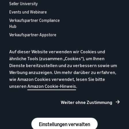
Seller University
Events und Webinare
Verkaufspartner Compliance
Hub
Verkaufspartner-Appstore
Europäischer
Verkaufspartner-Bericht
Auf dieser Website verwenden wir Cookies und
2024
ähnliche Tools (zusammen „Cookies“), um Ihnen
Kontaktieren Sie uns
Dienste bereitzustellen und zu verbessern sowie um
Werbung anzuzeigen. Um mehr darüber zu erfahren,
wie Amazon Cookies verwendet, lesen Sie bitte
Datenschutzerklärung
unseren
Amazon Cookie-Hinweis
.
Cookies
Allgemeine Geschäftsbedingungen
Weiter ohne Zustimmung
Impressum
© 2026 Amazon.com, Inc. oder Tochtergesellschaften
Einstellungen verwalten