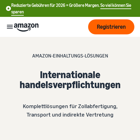
Reduzierte Gebühren für 2026 = Größere Margen.
So viel können Sie
sparen
Registrieren
Start
AMAZON-EINHALTUNGS-LÖSUNGEN
Beginnen
Versand
Internationale
Sie mit
中
dem
handelsverpflichtungen
Verkauf
文
Übersicht über die
Wachsen
bei
Auftragsabwicklung
-
Amazon
CN
Komplettlösungen für Zollabfertigung,
Erreichen
Preisgestaltung
Versand durch Amazon
Transport und indirekte Vertretung
English
Sie mehr
Verkaufstarif wählen
Lagern Sie Versand
- GB
Kunden
Verkaufstarife vergleichen
Retouren und
Informieren
Lernen
Kundenservice aus
Deutsch