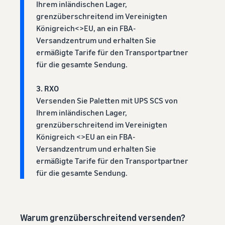
Nächste sein?
Ihrem inländischen Lager,
Registrieren Sie Ihre Marke bei
verkauft
Niedrigere
grenzüberschreitend im Vereinigten
Amazon und erhalten Sie
Versandkosten
Königreich<>EU, an ein FBA-
Zugang zu Markenschutz und
Wie man Tierfutter
für Ihre
Versandzentrum und erhalten Sie
Marketing-Tools
online verkauft
niedrigpreisigen
ermäßigte Tarife für den Transportpartner
Bauen Sie Ihr
Produkte
für die gesamte Sendung.
Tierfuttergeschäft aus
Informieren Sie sich
über die Tarife für
3. RXO
Wie man
Niedrigpreisartikel von
Versenden Sie Paletten mit UPS SCS von
Nahrungsergänzungsmittel
Versand durch Amazon
online verkauft
Ihrem inländischen Lager,
für berechtigte
Erweitern Sie Ihren Online-
grenzüberschreitend im Vereinigten
Produkte mit einem
Verkauf von
Preis von bis zu €20.
Königreich <>EU an ein FBA-
Nahrungsergänzungsmitteln
Versandzentrum und erhalten Sie
ermäßigte Tarife für den Transportpartner
Wie man Kopfhörer
für die gesamte Sendung.
online verkauft
Verkaufen Sie Kopfhörer an
Kunden weltweit
Warum grenzüberschreitend versenden?
Wie man T-Shirts online