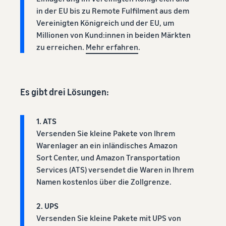
Kanäle
App Store
E-Commerce-Leitfaden
in der EU bis zu Remote Fulfilment aus dem
Nutzen Sie FBA-Bestand für
Verkaufspartner
Herausforderungen, Tipps
Verkäufe über andere
Vereinigten Königreich und der EU, um
Entdecken Sie von Amazon
und Strategien für
Einnahmenrechner
Kanäle
Millionen von Kund:innen in beiden Märkten
zugelassene Software-
nachhaltigen Erfolg im E-
Gebühren und Kosten für
zu erreichen.
Mehr erfahren
.
Partner zur
Commerce
ein Produkt berechnen für
Verkaufen Sie
Automatisierung und
verschiedene
kostengünstige
Verwaltung Ihres Betriebs
Erfolgsgeschichte
Produkte, erreichen Sie
Versandmethoden
Lagerbestandsverwaltung
von Verkäufern
Millionen von Kunden
leicht gemacht
Mit Amazons
Es gibt drei Lösungen:
Verkaufsprogramme
Starten Sie mit günstigen
Tipps zur effektiven
Reichweite und Tools
erkunden
FBA-Tarifen
Lagebestandsverwaltung mit
hat Skipper's
Erstellen Sie Ihre
Amazon
hochwertiges,
1. ATS
Verkaufsstrategie mit
fischbasiertes
Verkaufen Sie über die
Versenden Sie kleine Pakete von Ihrem
verschiedenen
Tierfutter von einer
Grenzen von UK und EU
Warenlager an ein inländisches Amazon
Programmen
lokalen Idee in ein
Erschließen Sie nahtlos
Gefragte
Sort Center, und Amazon Transportation
florierendes
neue Märkte
Produkte zum
Services (ATS) versendet die Waren in Ihrem
Unternehmen
Verkaufsstart
Namen kostenlos über die Zollgrenze.
verwandelt. Eine
wahre Geschichte,
Finden Sie Ihre
echtes Wachstum.
2. UPS
Produktkategorie
Könnten Sie der
Versenden Sie kleine Pakete mit UPS von
Markenregistrierung
Finden Sie heraus, was sich