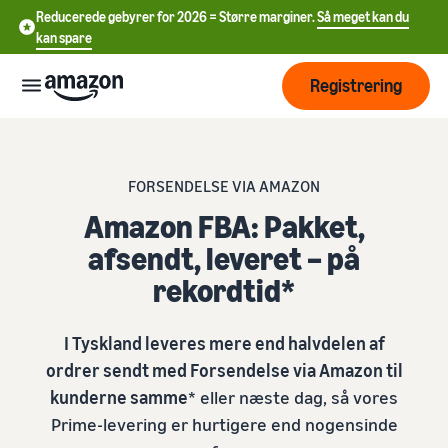
Reducerede gebyrer for 2026 = Større marginer.
Så meget kan du
kan spare
Registrering
Start
FORSENDELSE VIA AMAZON
Begynd
Amazon FBA: Pakket,
Forsendelse
中
at
afsendt, leveret – på
sælge
文
rekordtid*
på
Oversigt over
-
Vækst
Amazon
ordrebehandling
CN
I Tyskland leveres mere end halvdelen af
Nå ud
English
Prissætning
Vælg salgstakst
Forsendelse via
ordrer sendt med Forsendelse via Amazon til
til flere
- GB
Amazon (FBA)
Sammenlign salgstakster
kunderne samme
* eller næste dag, så vores
kunder
Du kan outsource
Deutsch
Prime-levering er hurtigere end nogensinde
Få mere at
returforsendelser og
Læring
Opret sælgerkonto
- DE
kundeservice