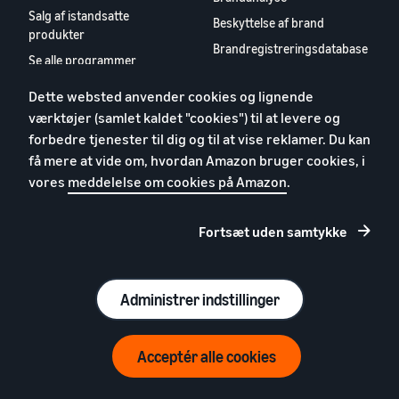
Salg af istandsatte
Beskyttelse af brand
produkter
Brandregistreringsdatabase
Se alle programmer
Dette websted anvender cookies og lignende
Ressourcer
værktøjer (samlet kaldet "cookies") til at levere og
Seller Central
forbedre tjenester til dig og til at vise reklamer. Du kan
Seller University
få mere at vide om, hvordan Amazon bruger cookies, i
Arrangementer og
vores
meddelelse om cookies på Amazon
.
webinarer
Compliance-hub for
Fortsæt uden samtykke
salgspartner
Appstore for salgspartnere
Europæisk
Administrer indstillinger
salgspartnerrapport 2024
Kontakt os
Acceptér alle cookies