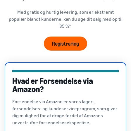
vækst. Kunne du
Udvid dit onlinesalg af
op til € 20.
være den næste?
kosttilskud
Med gratis og hurtig levering, som er ekstremt
populær blandt kunderne, kan du øge dit salg med op til
Sådan sælger du
35 %*.
hovedtelefoner online
Sælg hovedtelefoner til
kunder over hele verden
Registrering
Sådan sælger du T-
shirts online
Skab vækst for dit T-shirt-
mærke
Hvad er Forsendelse via
Amazon?
Forsendelse via Amazon er vores lager-,
forsendelses- og kundeserviceprogram, som giver
dig mulighed for at drage fordel af Amazons
uovertrufne forsendelsesekspertise.