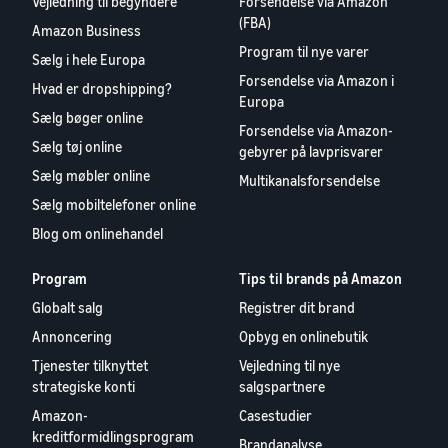
Vejledning til begyndere
Forsendelse via Amazon
(FBA)
Amazon Business
Program til nye varer
Sælg i hele Europa
Forsendelse via Amazon i
Hvad er dropshipping?
Europa
Sælg bøger online
Forsendelse via Amazon-
Sælg tøj online
gebyrer på lavprisvarer
Sælg møbler online
Multikanalsforsendelse
Sælg mobiltelefoner online
Blog om onlinehandel
Program
Tips til brands på Amazon
Globalt salg
Registrer dit brand
Annoncering
Opbyg en onlinebutik
Tjenester tilknyttet
Vejledning til nye
strategiske konti
salgspartnere
Amazon-
Casestudier
kreditformidlingsprogram
Brandanalyse