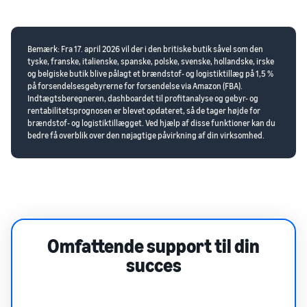
Bemærk: Fra 17. april 2026 vil der i den britiske butik såvel som den
tyske, franske, italienske, spanske, polske, svenske, hollandske, irske
og belgiske butik blive pålagt et brændstof- og logistiktillæg på 1,5 %
på forsendelsesgebyrerne for forsendelse via Amazon (FBA).
Indtægtsberegneren, dashboardet til profitanalyse og gebyr- og
rentabilitetsprognosen er blevet opdateret, så de tager højde for
brændstof- og logistiktillægget. Ved hjælp af disse funktioner kan du
bedre få overblik over den nøjagtige påvirkning af din virksomhed.
Omfattende support til din
succes