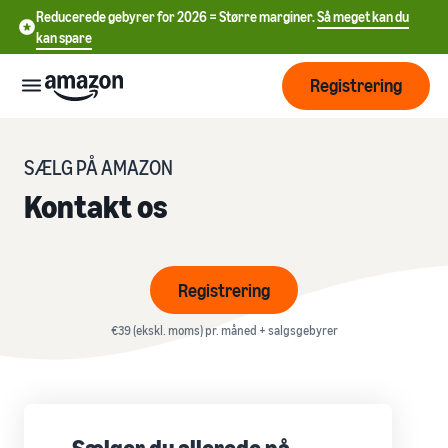
Reducerede gebyrer for 2026 = Større marginer.
Så meget kan du
kan spare
Registrering
Start
SÆLG PÅ AMAZON
Kontakt os
Begynd
Forsendelse
中
at
sælge
文
på
Oversigt over
Registrering
-
Vækst
Amazon
ordrebehandling
CN
€39 (ekskl. moms) pr. måned + salgsgebyrer
Nå ud
English
Prissætning
Vælg salgstakst
Forsendelse via
til flere
- GB
Amazon (FBA)
Sammenlign salgstakster
kunder
Du kan outsource
Deutsch
Få mere at
returforsendelser og
Læring
Opret sælgerkonto
- DE
kundeservice