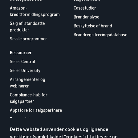
vækst. Kunne du
Udvid dit onlinesalg af
op til € 20.
Amazon-
Casestudier
være den næste?
kosttilskud
kreditformidlingsprogram
Brandanalyse
Salg af istandsatte
Sådan sælger du
Beskyttelse af brand
produkter
hovedtelefoner online
Brandregistreringsdatabase
Sælg hovedtelefoner til
Se alle programmer
kunder over hele verden
Ressourcer
Sådan sælger du T-
Seller Central
shirts online
Seller University
Skab vækst for dit T-shirt-
mærke
Arrangementer og
webinarer
Compliance-hub for
salgspartner
Appstore for salgspartnere
Europæisk
salgspartnerrapport 2024
Dette websted anvender cookies og lignende
Kontakt os
værktøjer (samlet kaldet "cookies") til at levere og