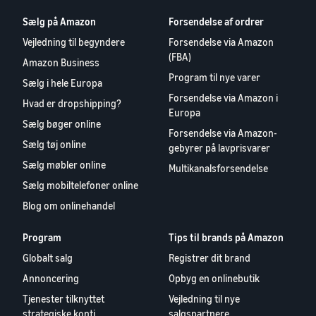
handelssucces
kunder
administrere din drift
Indkomstberegner
Brand-lancering på Amazon
Sælg på Amazon
Forsendelse af ordrer
Start med billige FBA-
Beregn gebyrer og
Lagerstyring for
takster
Vejledning til begyndere
Forsendelse via Amazon
Udforsk
omkostninger for et
dummies
(FBA)
salgsprogrammer
produkt med forskellige
Amazon Business
Gode råd til effektiv
Sælg på tværs af
Opret din salgsstrategi med
forsendelsesmetoder
Program til nye varer
lagerstyring med Amazon
Sælg i hele Europa
Storbritanniens og EU's
forskellige programmer
Forsendelse via Amazon i
grænser
Hvad er dropshipping?
Europa
Succeshistorier
Kom ind på nye markeder
Sælg bøger online
fra sælgere:
Efterspurgte
uden besvær
Forsendelse via Amazon-
Med Amazons
Sælg tøj online
produkter til
gebyrer på lavprisvarer
rækkevidde og
start af
Sælg møbler online
Multikanalsforsendelse
værktøjer har
salget
Sælg mobiltelefoner online
Skipper's
Brandregistrering
forvandlet
Blog om onlinehandel
Registrer dit brand hos
Sådan sælger du
fiskebaseret
kæledyrsfoder online
Amazon og få adgang til
dyrefoder af høj
Lavere
Program
Tips til brands på Amazon
brand-beskyttelse og
Udvid dit salg af
kvalitet fra en lokal
forsendelsesomkostninger
Globalt salg
Registrer dit brand
marketingværktøjer
kæledyrsfoder
idé til en
for dine lavprisprodukter
blomstrende
Annoncering
Opbyg en onlinebutik
Find ud af taksterne for lavprisvarer fra
virksomhed. En
Sådan sælger du
Tjenester tilknyttet
Vejledning til nye
Forsendelse via Amazon for
sand historie, reel
kosttilskud online
strategiske konti
salgspartnere
kvalificerede produkter med en pris på