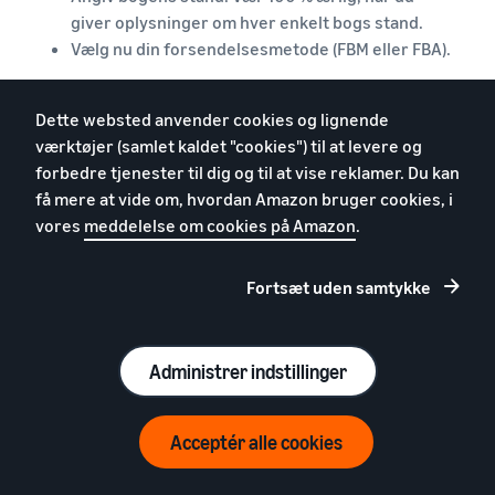
giver oplysninger om hver enkelt bogs stand.
Vælg nu din forsendelsesmetode (FBM eller FBA).
Dette websted anvender cookies og lignende
Trin 6: Annoncer for og
værktøjer (samlet kaldet "cookies") til at levere og
markedsfør dine bøger
forbedre tjenester til dig og til at vise reklamer. Du kan
få mere at vide om, hvordan Amazon bruger cookies, i
Nu er det tid til at tænke over, hvordan du rent
vores
meddelelse om cookies på Amazon
.
faktisk kan fremme din boghandel.
Benyt dig af Amazon-værktøjerne
Fortsæt uden samtykke
Hvis du vil sælge bøger, skal du bruge
Amazon Seller
University
, som tilbyder gratis træningsvideoer, der
Administrer indstillinger
hjælper dig med at lære det grundlæggende inden
for salg, salgsværktøjer, annoncering og
salgsfremmende foranstaltninger. Med
Acceptér alle cookies
annoncering på Amazon kan du udbygge din
forretning, øge salget og måle effektiviteten af dine