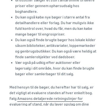
Grossister sælger et stort antal online til lavere
priser eller gennem ophørsudsalg hos
boghandlere.
Du kan også købe nye bøger i større antal fra
detailhandlere eller forlag. Du har muligvis ikke
fuld kontrol over, hvad du får, men du kan købe
mange bøger til engrospriser.
Du kan også finde brugte bøger hos lokale kilder
såsom biblioteker, antikvariater, loppemarkeder
og genbrugsbutikker. Du kan også være heldig at
finde samlerobjekter ved dødsboer.
Vær også på udkig efter auktioner eller
lagersalg i dit område, hvor du kan finde brugte
bøger eller samlerbøger til dit salg.
Med hensyn til de bøger, du herefter har til salg, er
det vigtigt at evaluere standen af hver enkelt bog.
Følg
Amazons detaljerede retningslinjer for
evaluering af stand
, når du laver opslag om dine