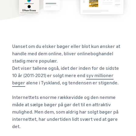
produkt, sammenlign
sælgere
Udforsk
forsendelsesmetoder
Er du klar til at påbegynde
flere
Vejledning til
din succeshistorie?
værktøjer
Anslå
begyndere
gebyrer og
Vigtige punkter inden
Dansk
Udvid
Videnscenter for moms
omkostninger
påbegyndelse af salget
Sælg på Amazon
din
Overblik over alt, hvad du
Renewed
drift
Tilmeld
behøver at vide om moms
Uanset om du elsker bøger eller blot kun ønsker at
Sælg renoverede og brugte
dig
Vejledning til nye
Indkomstberegner
produkter til millioner af
handle med dem online, bliver onlineboghandel
salgspartnere
Evaluer dit salg på Amazon
Udvid i Europa
Amazon-kunder globalt
stadig mere populær.
Gør brug af anbefalede
Registrering
Vejledninger
Spar 53 % på
forholdsregler, og sælg op
Det viser tallene også, idet der inden for de sidste
Anslå
forsendelsesgebyrer, udvid
til 9 gange mere i det første
Sælg håndlavede varer
10 år (2011-2021) er solgt mere end
syv millioner
forsendelsesomkostninger
din forretning i EU
år
Sælg dine håndlavede
bøger
alene i Tyskland, og tendensen er stigende.
Hvad er dropshipping?
Sammenlign
produkter globalt
Outsourcing af hele
omkostningsestimater baseret
Ordrebehandling via
Forsendelse via
forsendelsesprocessen –
på forsendelsesmetode
Internettets enorme rækkevidde og den nemme
forskellige kanaler
Amazon (FBA)
fra producent til kunde
App Store-
måde at sælge bøger på gør det til en attraktiv
Brug FBA-lager til at sælge
Outsourcing af forsendelse,
salgspartner
mulighed. Men dem, som aldrig har solgt bøger på
gennem andre kanaler
returneringer og
Få mere at vide om Amazon-
E-handelsguide
internettet, har undertiden lidt svært ved at gøre
kundeservice
godkendte
Udfordringer, gode råd og
det.
Sælg billige produkter,
softwarepartnere, der kan
strategier for bæredygtig e-
nå ud til millioner af
automatisere og
Brandregistrering