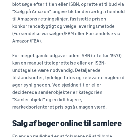
blot søge efter titlen eller ISBN, oprette et tilbud via
“Sælg på Amazon“, angive tilstanden ærligt i henhold
til Amazons retningslinjer, fastsætte prisen
konkurrencedygtigt og vælge leveringsmetode
(Forsendelse via sælger/FBM eller Forsendelse via
Amazon/FBA).
For meget gamle udgaver uden ISBN (ofte før 1970)
kan en manuel titeloprettelse eller en ISBN-
undtagelse være nødvendig. Detaljerede
tilstandsnoter, tydelige fotos og relevante nøgleord
øger synligheden. Ved sjældne titler eller
deciderede samlerobjekter er kategorien
“Samlerobjekt“ og en lidt højere,
markedsorienteret pris også umagen værd.
Salg af bøger online til samlere
En anden mulighed er at fokusere på at tilbyde