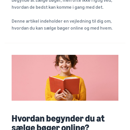
vækst. Kunne du
Udvid dit onlinesalg af
op til € 20.
hvordan de bedst kan komme i gang med det.
være den næste?
kosttilskud
Denne artikel indeholder en vejledning til dig om,
Sådan sælger du
hvordan du kan sælge bøger online og med hvem.
hovedtelefoner online
Sælg hovedtelefoner til
kunder over hele verden
Sådan sælger du T-
shirts online
Skab vækst for dit T-shirt-
mærke
Hvordan begynder du at
sælge bøger online?