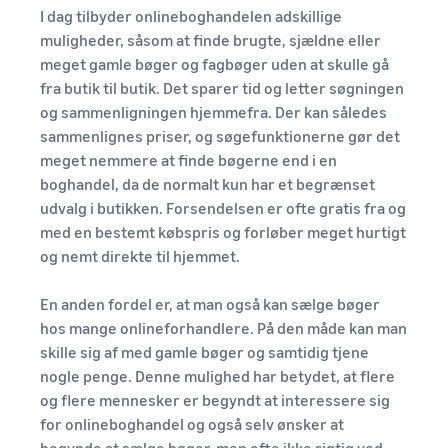
handelssucces
kunder
I dag tilbyder onlineboghandelen adskillige
administrere din drift
Indkomstberegner
Brand-lancering på Amazon
Start med billige FBA-
muligheder, såsom at finde brugte, sjældne eller
Beregn gebyrer og
Lagerstyring for
takster
meget gamle bøger og fagbøger uden at skulle gå
Udforsk
omkostninger for et
dummies
salgsprogrammer
fra butik til butik. Det sparer tid og letter søgningen
produkt med forskellige
Gode råd til effektiv
Sælg på tværs af
Opret din salgsstrategi med
forsendelsesmetoder
og sammenligningen hjemmefra. Der kan således
lagerstyring med Amazon
Storbritanniens og EU's
forskellige programmer
sammenlignes priser, og søgefunktionerne gør det
grænser
meget nemmere at finde bøgerne end i en
Succeshistorier
Kom ind på nye markeder
boghandel, da de normalt kun har et begrænset
fra sælgere:
Efterspurgte
uden besvær
Med Amazons
produkter til
udvalg i butikken. Forsendelsen er ofte gratis fra og
rækkevidde og
start af
med en bestemt købspris og forløber meget hurtigt
værktøjer har
salget
og nemt direkte til hjemmet.
Skipper's
Brandregistrering
forvandlet
En anden fordel er, at man også kan sælge bøger
Registrer dit brand hos
Sådan sælger du
fiskebaseret
kæledyrsfoder online
Amazon og få adgang til
hos mange onlineforhandlere. På den måde kan man
dyrefoder af høj
Lavere
brand-beskyttelse og
Udvid dit salg af
kvalitet fra en lokal
skille sig af med gamle bøger og samtidig tjene
forsendelsesomkostninger
marketingværktøjer
kæledyrsfoder
idé til en
nogle penge. Denne mulighed har betydet, at flere
for dine lavprisprodukter
blomstrende
og flere mennesker er begyndt at interessere sig
Find ud af taksterne for lavprisvarer fra
virksomhed. En
Sådan sælger du
for onlineboghandel og også selv ønsker at
Forsendelse via Amazon for
sand historie, reel
kosttilskud online
begynde at sælge bøger, men ofte ikke rigtig ved,
kvalificerede produkter med en pris på