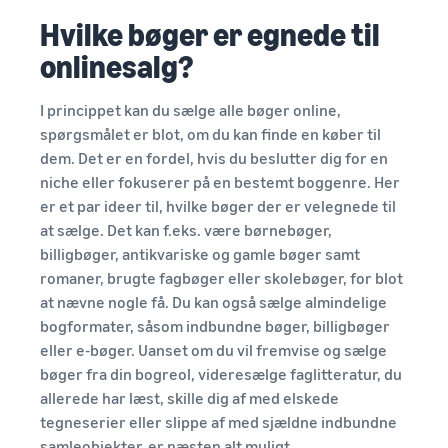
Hvilke bøger er egnede til
onlinesalg?
I princippet kan du sælge alle bøger online,
spørgsmålet er blot, om du kan finde en køber til
dem. Det er en fordel, hvis du beslutter dig for en
niche eller fokuserer på en bestemt boggenre. Her
er et par ideer til, hvilke bøger der er velegnede til
at sælge. Det kan f.eks. være børnebøger,
billigbøger, antikvariske og gamle bøger samt
romaner, brugte fagbøger eller skolebøger, for blot
at nævne nogle få. Du kan også sælge almindelige
bogformater, såsom indbundne bøger, billigbøger
eller e-bøger. Uanset om du vil fremvise og sælge
bøger fra din bogreol, videresælge faglitteratur, du
allerede har læst, skille dig af med elskede
tegneserier eller slippe af med sjældne indbundne
samleobjekter, er næsten alt muligt.