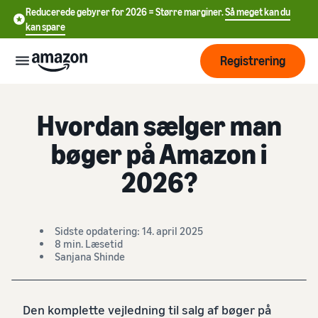
Reducerede gebyrer for 2026 = Større marginer.
Så meget kan du
kan spare
Registrering
Hjem
Læring
Salg af bøger
Start
Hvordan sælger man
bøger på Amazon i
Begynd
Forsendelse
中
at
2026?
sælge
文
på
Oversigt over
-
Vækst
Amazon
ordrebehandling
CN
Sidste opdatering: 14. april 2025
8 min. Læsetid
Nå ud
English
Prissætning
Vælg salgstakst
Sanjana Shinde
Forsendelse via
til flere
- GB
Amazon (FBA)
Sammenlign salgstakster
kunder
Du kan outsource
Deutsch
Få mere at
returforsendelser og
Læring
Opret sælgerkonto
Den komplette vejledning til salg af bøger på
- DE
kundeservice